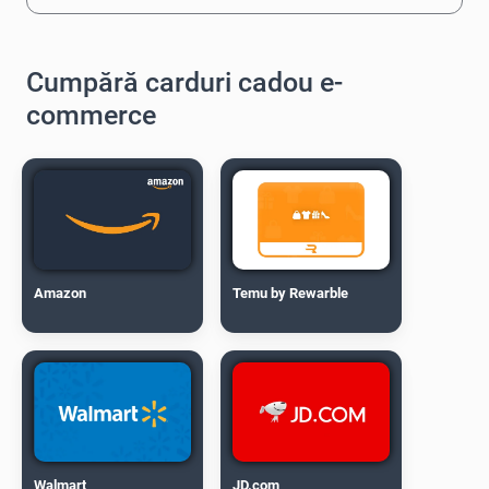
Cumpără carduri cadou e-
commerce
Amazon
Temu by Rewarble
Walmart
JD.com