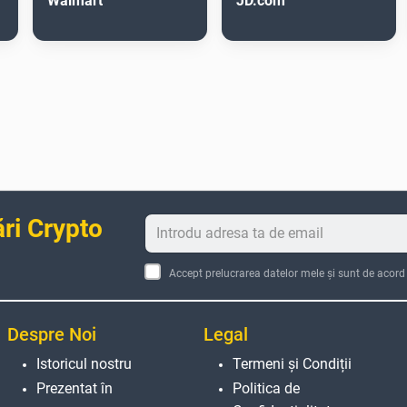
Walmart
JD.com
ări Crypto
Accept prelucrarea datelor mele și sunt de acord
Despre Noi
Legal
Istoricul nostru
Termeni și Condiții
Prezentat în
Politica de