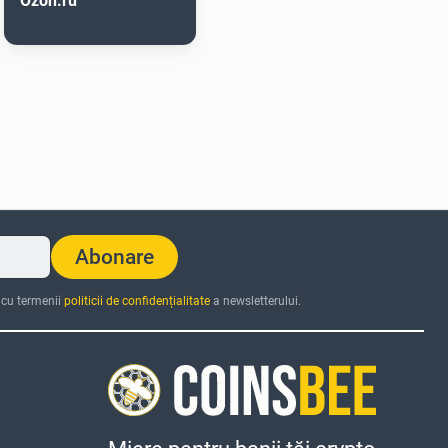
Ozon.ru
Abonare
 cu termenii
politicii de confidențialitate
a newsletterului.