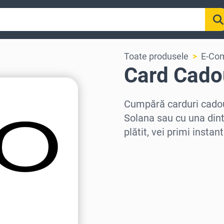
Toate produsele
E-Co
Card Cado
Cumpără carduri cadou
Solana sau cu una din
plătit, vei primi insta
Selectează regiunea
Selectează o sumă