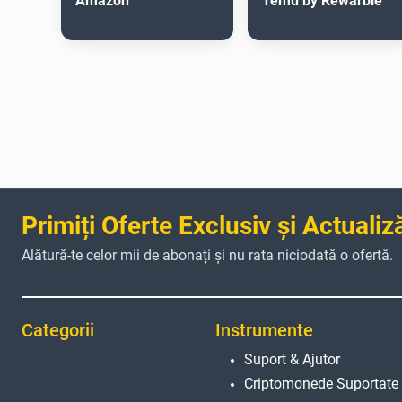
Amazon
Temu by Rewarble
Primiți Oferte Exclusiv și Actualiz
Alătură-te celor mii de abonați și nu rata niciodată o ofertă.
Categorii
Instrumente
Suport & Ajutor
Criptomonede Suportate