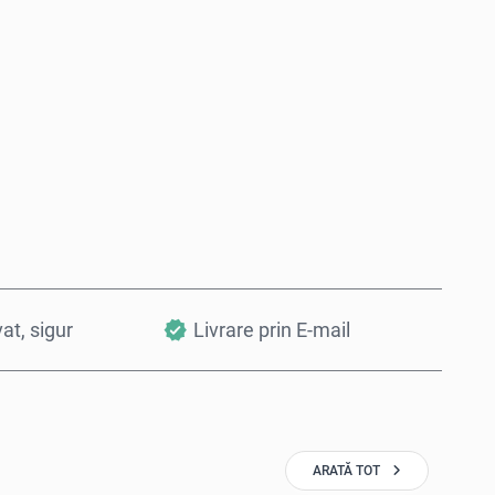
Cumpără acum
Adaugă în Coș
vat, sigur
Livrare prin E-mail
ARATĂ TOT