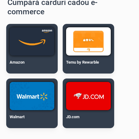
Cumpără carduri cadou e-
commerce
Amazon
Temu by Rewarble
Walmart
JD.com