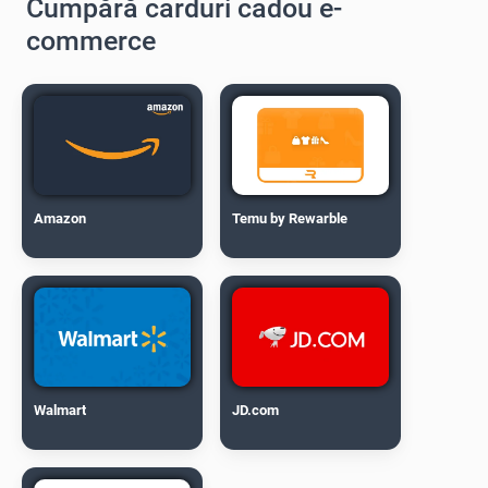
Cumpără carduri cadou e-
commerce
Amazon
Temu by Rewarble
Walmart
JD.com