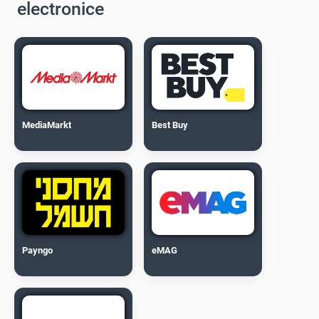
electronice
MediaMarkt
Best Buy
Payngo
eMAG