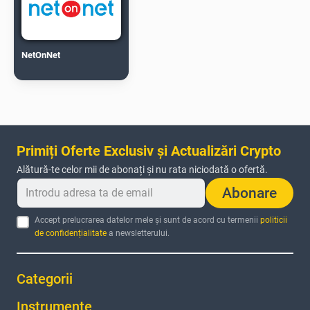
NetOnNet
Primiți Oferte Exclusiv și Actualizări Crypto
Alătură-te celor mii de abonați și nu rata niciodată o ofertă.
Abonare
Accept prelucrarea datelor mele și sunt de acord cu termenii
politicii
de confidențialitate
a newsletterului.
Categorii
Instrumente