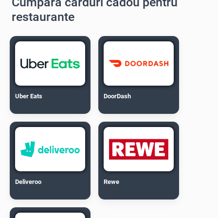
Cumpără carduri cadou pentru
restaurante
Uber Eats
DoorDash
Deliveroo
Rewe