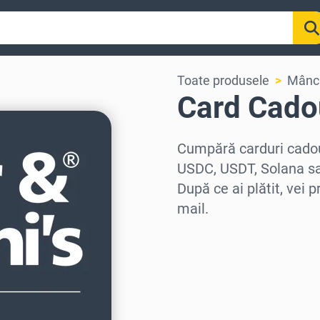
Toate produsele
Mânca
Card Cado
Cumpără carduri cadou
USDC, USDT, Solana sa
După ce ai plătit, vei 
mail.
Selectează regiunea
Selectează o sumă