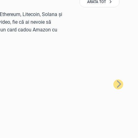
ARATĂ TOT
 Ethereum, Litecoin, Solana și
deo, fie că ai nevoie să
ță un card cadou Amazon cu
Următorul