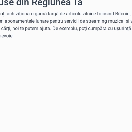
use din Regiunea Ta
ți achiziționa o gamă largă de articole zilnice folosind Bitcoin,
ri abonamentele lunare pentru servicii de streaming muzical și vi
u cărți, noi te putem ajuta. De exemplu, poți cumpăra cu ușurin
nevoie!