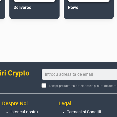
Deliveroo
Rewe
ări Crypto
Accept prelucrarea datelor mele și sunt de acord
Despre Noi
Legal
Istoricul nostru
Termeni și Condiții