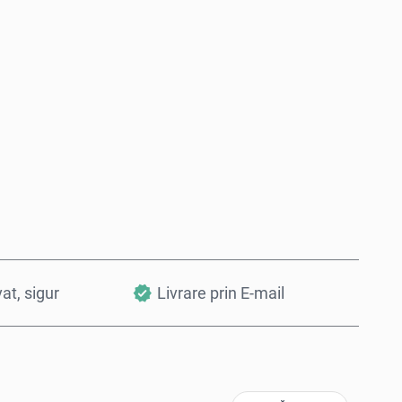
Cumpără acum
Adaugă în Coș
vat, sigur
Livrare prin E-mail