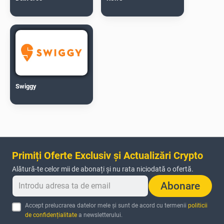
Swiggy
Primiți Oferte Exclusiv și Actualizări Crypto
Alătură-te celor mii de abonați și nu rata niciodată o ofertă.
Abonare
Accept prelucrarea datelor mele și sunt de acord cu termenii
politicii
de confidențialitate
a newsletterului.