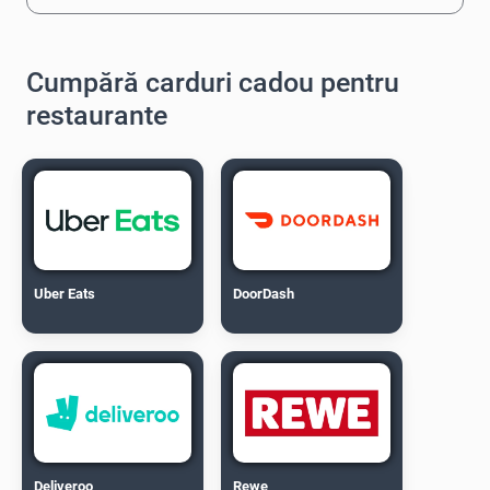
Cumpără carduri cadou pentru
restaurante
Uber Eats
DoorDash
Deliveroo
Rewe