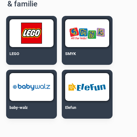
& familie
LEGO
SMYK
baby-walz
Elefun