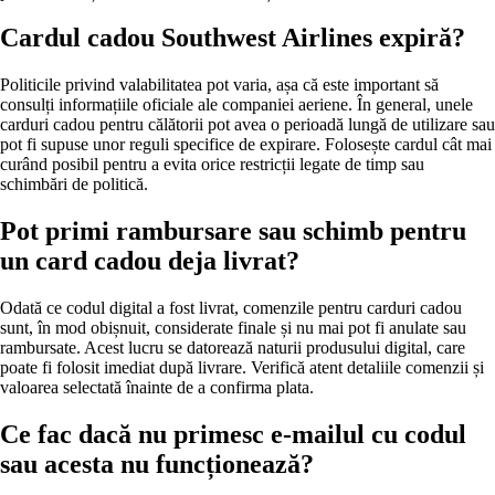
Cardul cadou Southwest Airlines expiră?
Politicile privind valabilitatea pot varia, așa că este important să
consulți informațiile oficiale ale companiei aeriene. În general, unele
carduri cadou pentru călătorii pot avea o perioadă lungă de utilizare sau
pot fi supuse unor reguli specifice de expirare. Folosește cardul cât mai
curând posibil pentru a evita orice restricții legate de timp sau
schimbări de politică.
Pot primi rambursare sau schimb pentru
un card cadou deja livrat?
Odată ce codul digital a fost livrat, comenzile pentru carduri cadou
sunt, în mod obișnuit, considerate finale și nu mai pot fi anulate sau
rambursate. Acest lucru se datorează naturii produsului digital, care
poate fi folosit imediat după livrare. Verifică atent detaliile comenzii și
valoarea selectată înainte de a confirma plata.
Ce fac dacă nu primesc e-mailul cu codul
sau acesta nu funcționează?