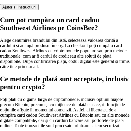
Ajutor și Instrucțiuni
Cum pot cumpăra un card cadou
Southwest Airlines pe CoinsBee?
Alege denumirea brandului din listă, selectează valoarea dorită a
cardului și adaugă produsul în coș. La checkout poți cumpăra card
cadou Southwest Airlines cu criptomonede populare sau prin metode
tradiționale, cum ar fi cardul de credit sau alte soluții de plată
disponibile. După confirmarea plății, codul digital este generat și trimis
către tine prin e-mail.
Ce metode de plată sunt acceptate, inclusiv
pentru crypto?
Poți plăti cu o gamă largă de criptomonede, inclusiv opțiuni majore
precum Bitcoin, precum și cu mijloace de plată clasice, în funcție de
opțiunile afișate în momentul comenzii. Astfel, ai libertatea de a
cumpăra card cadou Southwest Airlines cu Bitcoin sau cu alte monede
digitale compatibile, dar și cu carduri bancare sau portofele de plată
online. Toate tranzacțiile sunt procesate printr-un sistem securizat.