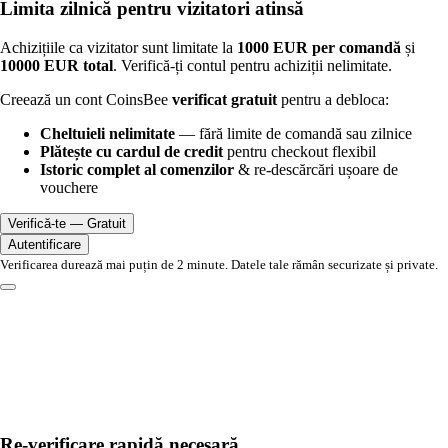
Limita zilnică pentru vizitatori atinsă
Achizițiile ca vizitator sunt limitate la
1000 EUR per comandă
și
10000 EUR total
. Verifică-ți contul pentru achiziții nelimitate.
Creează un cont CoinsBee
verificat gratuit
pentru a debloca:
Cheltuieli nelimitate
— fără limite de comandă sau zilnice
Plătește cu cardul de credit
pentru checkout flexibil
Istoric complet al comenzilor
& re-descărcări ușoare de
vouchere
Verifică-te — Gratuit
Autentificare
Verificarea durează mai puțin de 2 minute. Datele tale rămân securizate și private.
Re-verificare rapidă necesară