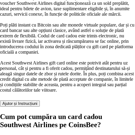
voucher Southwest Airlines digital funcționează ca un sold preplătit,
ideal pentru bilete de avion, taxe suplimentare eligibile și, în anumite
cazuri, servicii conexe, în funcție de politicile oficiale ale mărcii.
Poți plăti instant cu Bitcoin sau alte monede virtuale populare, dar și cu
card bancar sau alte opțiuni clasice, având astfel o soluție de plată
extrem de flexibilă. Codul de card cadou este trimis electronic, nu
există livrare fizică, iar activarea și răscumpărarea se fac online, prin
introducerea codului în zona dedicată plăților cu gift card pe platforma
oficială a companiei.
Acest Southwest Airlines gift card online este potrivit atât pentru uz
personal, cât și pentru a fi oferit cadou, permițând destinatarului să-și
aleagă singur datele de zbor și rutele dorite. În plus, poți combina acest
credit digital cu alte metode de plată acceptate de companie, în limitele
și condițiile stabilite de aceasta, pentru a acoperi integral sau parțial
costul călătoriilor tale viitoare.
Ajutor și Instrucțiuni
Cum pot cumpăra un card cadou
Southwest Airlines pe CoinsBee?