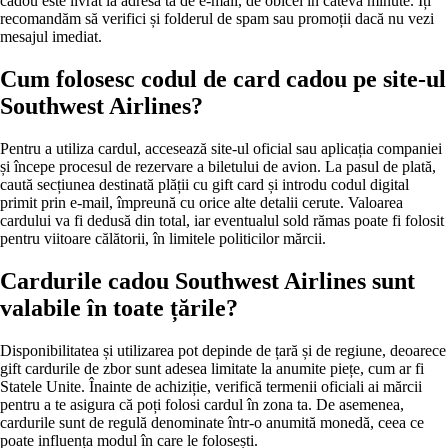
cadou este livrat la adresa ta de e-mail, de obicei în câteva minute. Îți
recomandăm să verifici și folderul de spam sau promoții dacă nu vezi
mesajul imediat.
Cum folosesc codul de card cadou pe site-ul
Southwest Airlines?
Pentru a utiliza cardul, accesează site-ul oficial sau aplicația companiei
și începe procesul de rezervare a biletului de avion. La pasul de plată,
caută secțiunea destinată plății cu gift card și introdu codul digital
primit prin e-mail, împreună cu orice alte detalii cerute. Valoarea
cardului va fi dedusă din total, iar eventualul sold rămas poate fi folosit
pentru viitoare călătorii, în limitele politicilor mărcii.
Cardurile cadou Southwest Airlines sunt
valabile în toate țările?
Disponibilitatea și utilizarea pot depinde de țară și de regiune, deoarece
gift cardurile de zbor sunt adesea limitate la anumite piețe, cum ar fi
Statele Unite. Înainte de achiziție, verifică termenii oficiali ai mărcii
pentru a te asigura că poți folosi cardul în zona ta. De asemenea,
cardurile sunt de regulă denominate într-o anumită monedă, ceea ce
poate influența modul în care le folosești.