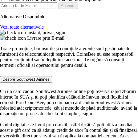
Abonare
Alternative Disponibile
Vezi toate alternativele
Instant, privat, sigur
Livrare prin E-mail
Toate promoțiile, bonusurile și condițiile aferente sunt gestionate de
furnizorii de telecomunicații respectivi. CoinsBee nu este responsabil
pentru conținutul sau îndeplinirea acestora. Te rugăm să consulți
termenii oficiali ai operatorului pentru detalii.
Despre Southwest Airlines
Cu un card cadou Southwest Airlines online poți rezerva rapid zboruri
interne în SUA și îți poți planifica călătoriile într-un mod flexibil și
comod. Prin CoinsBee, poți cumpăra card cadou Southwest Airlines
folosind atât criptomonede, cât și metode de plată tradiționale, având la
dispoziție un proces de checkout simplu și sigur.
Codul digital este livrat prin e-mail, astfel încât să poți utiliza imediat
acest e-gift card ca să adaugi credit de zbor în contul tău și să finalizezi
rezervările direct pe site-ul sau în aplicația companiei aeriene. Acest