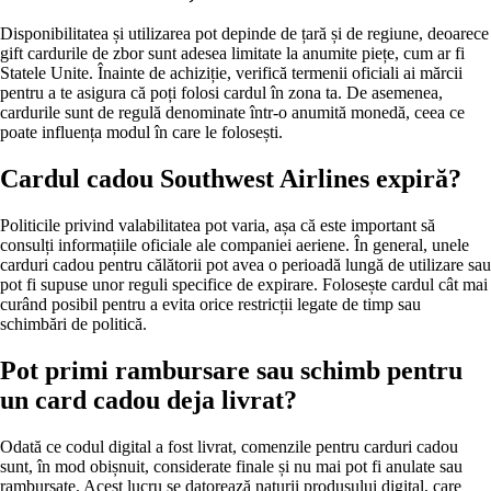
Disponibilitatea și utilizarea pot depinde de țară și de regiune, deoarece
gift cardurile de zbor sunt adesea limitate la anumite piețe, cum ar fi
Statele Unite. Înainte de achiziție, verifică termenii oficiali ai mărcii
pentru a te asigura că poți folosi cardul în zona ta. De asemenea,
cardurile sunt de regulă denominate într-o anumită monedă, ceea ce
poate influența modul în care le folosești.
Cardul cadou Southwest Airlines expiră?
Politicile privind valabilitatea pot varia, așa că este important să
consulți informațiile oficiale ale companiei aeriene. În general, unele
carduri cadou pentru călătorii pot avea o perioadă lungă de utilizare sau
pot fi supuse unor reguli specifice de expirare. Folosește cardul cât mai
curând posibil pentru a evita orice restricții legate de timp sau
schimbări de politică.
Pot primi rambursare sau schimb pentru
un card cadou deja livrat?
Odată ce codul digital a fost livrat, comenzile pentru carduri cadou
sunt, în mod obișnuit, considerate finale și nu mai pot fi anulate sau
rambursate. Acest lucru se datorează naturii produsului digital, care