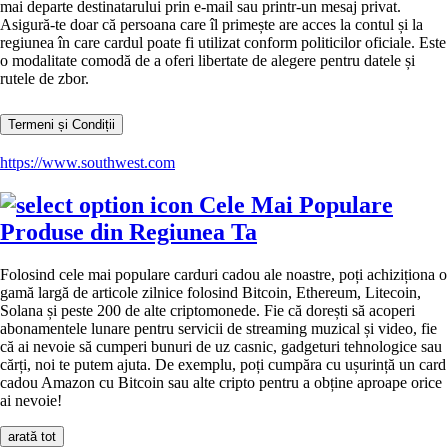
mai departe destinatarului prin e-mail sau printr-un mesaj privat.
Asigură-te doar că persoana care îl primește are acces la contul și la
regiunea în care cardul poate fi utilizat conform politicilor oficiale. Este
o modalitate comodă de a oferi libertate de alegere pentru datele și
rutele de zbor.
Termeni și Condiții
https://www.southwest.com
Cele Mai Populare
Produse din Regiunea Ta
Folosind cele mai populare carduri cadou ale noastre, poți achiziționa o
gamă largă de articole zilnice folosind Bitcoin, Ethereum, Litecoin,
Solana și peste 200 de alte criptomonede. Fie că dorești să acoperi
abonamentele lunare pentru servicii de streaming muzical și video, fie
că ai nevoie să cumperi bunuri de uz casnic, gadgeturi tehnologice sau
cărți, noi te putem ajuta. De exemplu, poți cumpăra cu ușurință un card
cadou Amazon cu Bitcoin sau alte cripto pentru a obține aproape orice
ai nevoie!
arată tot