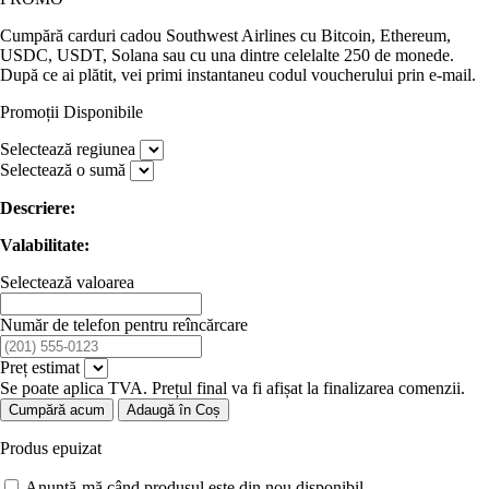
Cumpără carduri cadou Southwest Airlines cu Bitcoin, Ethereum,
USDC, USDT, Solana sau cu una dintre celelalte 250 de monede.
După ce ai plătit, vei primi instantaneu codul voucherului prin e-mail.
Promoții Disponibile
Selectează regiunea
Selectează o sumă
Descriere:
Valabilitate:
Selectează valoarea
Număr de telefon pentru reîncărcare
Preț estimat
Se poate aplica TVA. Prețul final va fi afișat la finalizarea comenzii.
Cumpără acum
Adaugă în Coș
Produs epuizat
Anunță-mă când produsul este din nou disponibil.