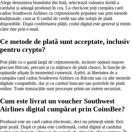
Alege denumirea brandului din listă, selectează valoarea dorită a
cardului și adaugă produsul în coș. La checkout poți cumpăra card
cadou Southwest Airlines cu criptomonede populare sau prin metode
tradiționale, cum ar fi cardul de credit sau alte soluții de plată
disponibile. După confirmarea plății, codul digital este generat și trimis
către tine prin e-mail.
Ce metode de plată sunt acceptate, inclusiv
pentru crypto?
Poți plăti cu o gamă largă de criptomonede, inclusiv opțiuni majore
precum Bitcoin, precum și cu mijloace de plată clasice, în funcție de
opțiunile afișate în momentul comenzii. Astfel, ai libertatea de a
cumpăra card cadou Southwest Airlines cu Bitcoin sau cu alte monede
digitale compatibile, dar și cu carduri bancare sau portofele de plată
online. Toate tranzacțiile sunt procesate printr-un sistem securizat.
Cum este livrat un voucher Southwest
Airlines digital cumpărat prin CoinsBee?
Produsul este un card cadou electronic, deci nu primești nimic fizic
prin poștă. După ce plata este confirmată, codul digital al cardului