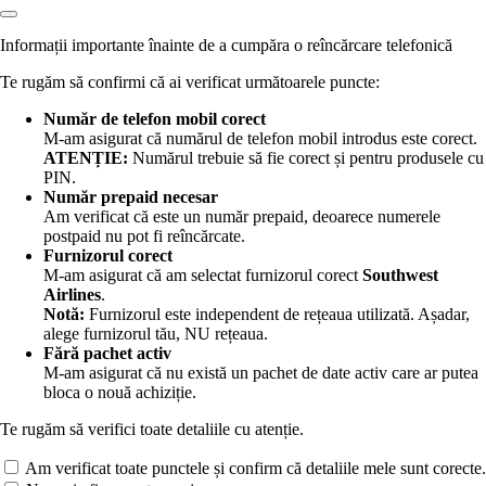
Informații importante înainte de a cumpăra o reîncărcare telefonică
Te rugăm să confirmi că ai verificat următoarele puncte:
Număr de telefon mobil corect
M-am asigurat că numărul de telefon mobil
introdus este corect.
ATENȚIE:
Numărul trebuie să fie corect și pentru produsele cu
PIN.
Număr prepaid necesar
Am verificat că este un număr prepaid, deoarece numerele
postpaid nu pot fi reîncărcate.
Furnizorul corect
M-am asigurat că am selectat furnizorul corect
Southwest
Airlines
.
Notă:
Furnizorul este independent de rețeaua utilizată. Așadar,
alege furnizorul tău, NU rețeaua.
Fără pachet activ
M-am asigurat că nu există un pachet de date activ care ar putea
bloca o nouă achiziție.
Te rugăm să verifici toate detaliile cu atenție.
Am verificat toate punctele și confirm că detaliile mele sunt corecte.