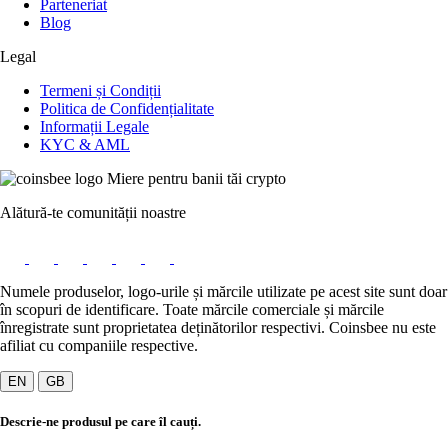
Parteneriat
Blog
Legal
Termeni și Condiții
Politica de Confidențialitate
Informații Legale
KYC & AML
Miere pentru banii tăi crypto
Alătură-te comunității noastre
Numele produselor, logo-urile și mărcile utilizate pe acest site sunt doar
în scopuri de identificare. Toate mărcile comerciale și mărcile
înregistrate sunt proprietatea deținătorilor respectivi. Coinsbee nu este
afiliat cu companiile respective.
EN
GB
Descrie-ne produsul pe care îl cauți.