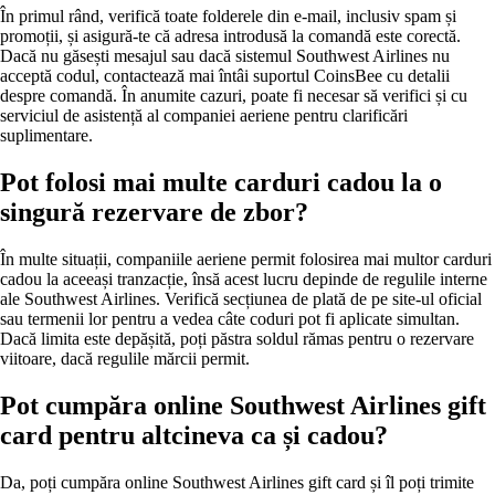
În primul rând, verifică toate folderele din e-mail, inclusiv spam și
promoții, și asigură-te că adresa introdusă la comandă este corectă.
Dacă nu găsești mesajul sau dacă sistemul Southwest Airlines nu
acceptă codul, contactează mai întâi suportul CoinsBee cu detalii
despre comandă. În anumite cazuri, poate fi necesar să verifici și cu
serviciul de asistență al companiei aeriene pentru clarificări
suplimentare.
Pot folosi mai multe carduri cadou la o
singură rezervare de zbor?
În multe situații, companiile aeriene permit folosirea mai multor carduri
cadou la aceeași tranzacție, însă acest lucru depinde de regulile interne
ale Southwest Airlines. Verifică secțiunea de plată de pe site-ul oficial
sau termenii lor pentru a vedea câte coduri pot fi aplicate simultan.
Dacă limita este depășită, poți păstra soldul rămas pentru o rezervare
viitoare, dacă regulile mărcii permit.
Pot cumpăra online Southwest Airlines gift
card pentru altcineva ca și cadou?
Da, poți cumpăra online Southwest Airlines gift card și îl poți trimite