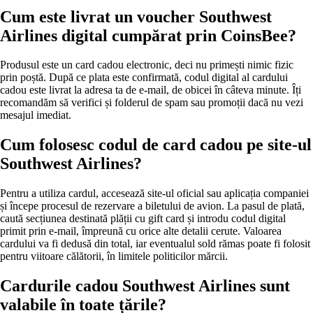
Cum este livrat un voucher Southwest
Airlines digital cumpărat prin CoinsBee?
Produsul este un card cadou electronic, deci nu primești nimic fizic
prin poștă. După ce plata este confirmată, codul digital al cardului
cadou este livrat la adresa ta de e-mail, de obicei în câteva minute. Îți
recomandăm să verifici și folderul de spam sau promoții dacă nu vezi
mesajul imediat.
Cum folosesc codul de card cadou pe site-ul
Southwest Airlines?
Pentru a utiliza cardul, accesează site-ul oficial sau aplicația companiei
și începe procesul de rezervare a biletului de avion. La pasul de plată,
caută secțiunea destinată plății cu gift card și introdu codul digital
primit prin e-mail, împreună cu orice alte detalii cerute. Valoarea
cardului va fi dedusă din total, iar eventualul sold rămas poate fi folosit
pentru viitoare călătorii, în limitele politicilor mărcii.
Cardurile cadou Southwest Airlines sunt
valabile în toate țările?