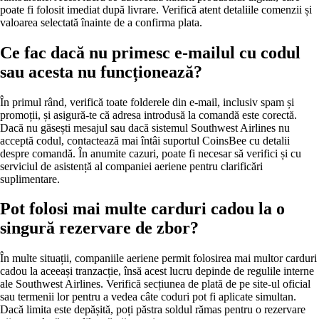
poate fi folosit imediat după livrare. Verifică atent detaliile comenzii și
valoarea selectată înainte de a confirma plata.
Ce fac dacă nu primesc e-mailul cu codul
sau acesta nu funcționează?
În primul rând, verifică toate folderele din e-mail, inclusiv spam și
promoții, și asigură-te că adresa introdusă la comandă este corectă.
Dacă nu găsești mesajul sau dacă sistemul Southwest Airlines nu
acceptă codul, contactează mai întâi suportul CoinsBee cu detalii
despre comandă. În anumite cazuri, poate fi necesar să verifici și cu
serviciul de asistență al companiei aeriene pentru clarificări
suplimentare.
Pot folosi mai multe carduri cadou la o
singură rezervare de zbor?
În multe situații, companiile aeriene permit folosirea mai multor carduri
cadou la aceeași tranzacție, însă acest lucru depinde de regulile interne
ale Southwest Airlines. Verifică secțiunea de plată de pe site-ul oficial
sau termenii lor pentru a vedea câte coduri pot fi aplicate simultan.
Dacă limita este depășită, poți păstra soldul rămas pentru o rezervare