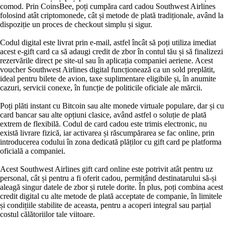
comod. Prin CoinsBee, poți cumpăra card cadou Southwest Airlines
folosind atât criptomonede, cât și metode de plată tradiționale, având la
dispoziție un proces de checkout simplu și sigur.
Codul digital este livrat prin e-mail, astfel încât să poți utiliza imediat
acest e-gift card ca să adaugi credit de zbor în contul tău și să finalizezi
rezervările direct pe site-ul sau în aplicația companiei aeriene. Acest
voucher Southwest Airlines digital funcționează ca un sold preplătit,
ideal pentru bilete de avion, taxe suplimentare eligibile și, în anumite
cazuri, servicii conexe, în funcție de politicile oficiale ale mărcii.
Poți plăti instant cu Bitcoin sau alte monede virtuale populare, dar și cu
card bancar sau alte opțiuni clasice, având astfel o soluție de plată
extrem de flexibilă. Codul de card cadou este trimis electronic, nu
există livrare fizică, iar activarea și răscumpărarea se fac online, prin
introducerea codului în zona dedicată plăților cu gift card pe platforma
oficială a companiei.
Acest Southwest Airlines gift card online este potrivit atât pentru uz
personal, cât și pentru a fi oferit cadou, permițând destinatarului să-și
aleagă singur datele de zbor și rutele dorite. În plus, poți combina acest
credit digital cu alte metode de plată acceptate de companie, în limitele
și condițiile stabilite de aceasta, pentru a acoperi integral sau parțial
costul călătoriilor tale viitoare.