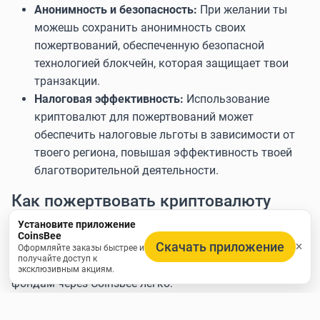
Анонимность и безопасность:
При желании ты
можешь сохранить анонимность своих
пожертвований, обеспеченную безопасной
технологией блокчейн, которая защищает твои
транзакции.
Налоговая эффективность:
Использование
криптовалют для пожертвований может
обеспечить налоговые льготы в зависимости от
твоего региона, повышая эффективность твоей
благотворительной деятельности.
Как пожертвовать криптовалюту
благотворительным фондам с
Установите приложение
CoinsBee
помощью подарочных карт
Скачать приложение
Оформляйте заказы быстрее и
получайте доступ к
Пожертвовать криптовалюту благотворительным
эксклюзивным акциям.
фондам через Coinsbee легко:
Изучи наш список фондов, принимающих