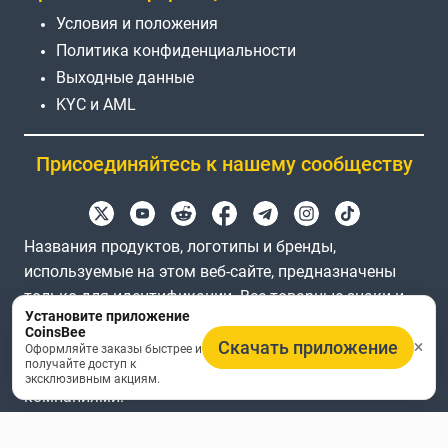
Условия и положения
Политика конфиденциальности
Выходные данные
KYC и AML
Присоединяйтесь к нашему сообществу
Названия продуктов, логотипы и бренды,
используемые на этом веб-сайте, предназначены
только для идентификации. Все товарные знаки и
Установите приложение
зарегистрированные товарные знаки являются
CoinsBee
Скачать приложение
собственностью их соответствующих владельцев.
Оформляйте заказы быстрее и
получайте доступ к
Coinsbee не аффилирована с соответствующими
эксклюзивным акциям.
компаниями.