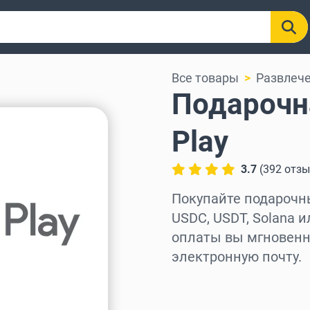
Все товары
Развлеч
Подарочн
Play
3.7
(
392
отз
Покупайте подарочные
USDC, USDT, Solana и
оплаты вы мгновенно
электронную почту.
Выберите регион