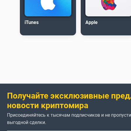
iTunes
Apple
Получайте эксклюзивные пред
новости криптомира
Присоединяйтесь к тысячам подписчиков и не пропусти
выгодной сделки.