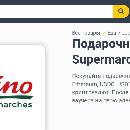
Все товары
Еда и ре
Подарочна
Supermar
Покупайте подарочны
Ethereum, USDC, USDT
криптовалют. После
ваучера на свою эле
Выберите регион