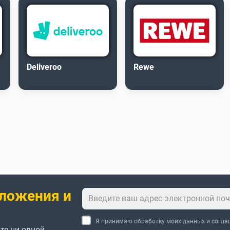
Deliveroo
Rewe
ложения и
Я принимаю обработку моих данных и согл
те ни одной