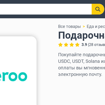
Все товары
Еда и ре
Подарочна
3.9
(
28
отзы
Покупайте подарочные
USDC, USDT, Solana и
оплаты вы мгновенно
электронную почту.
Выберите регион
Выберите сумму