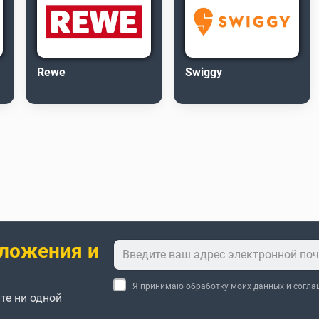
Rewe
Swiggy
ложения и
Я принимаю обработку моих данных и согл
те ни одной