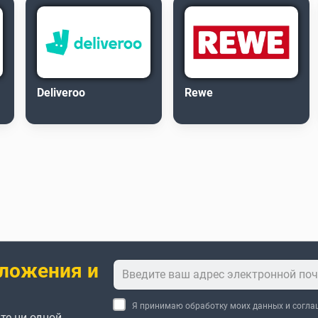
Deliveroo
Rewe
ложения и
Я принимаю обработку моих данных и согл
те ни одной