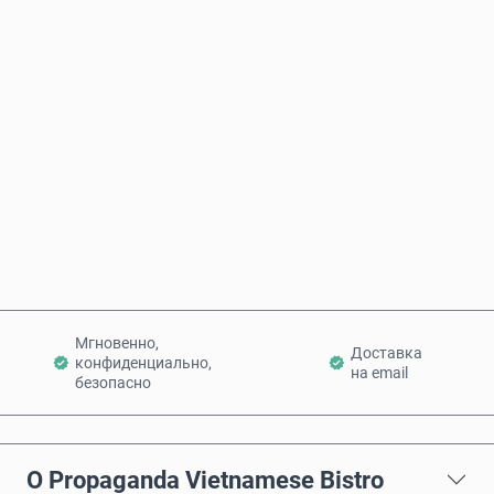
Примерная цена
Купить сейчас
Добавить в корзину
Мгновенно,
Доставка
конфиденциально,
на email
безопасно
О Propaganda Vietnamese Bistro