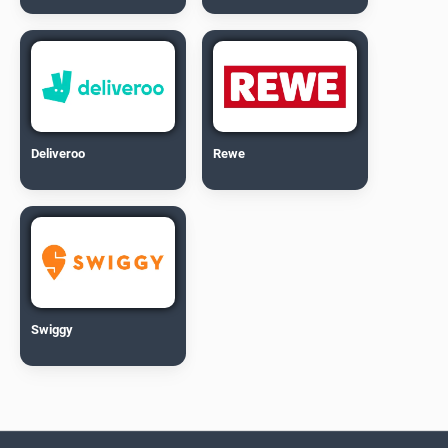
Deliveroo
Rewe
Swiggy