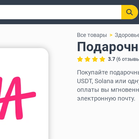
Все товары
Здоровье
Подарочн
3.7
(
6
отзыв
Покупайте подарочные
USDT, Solana или одн
оплаты вы мгновенно
электронную почту.
Выберите регион
Выберите сумму