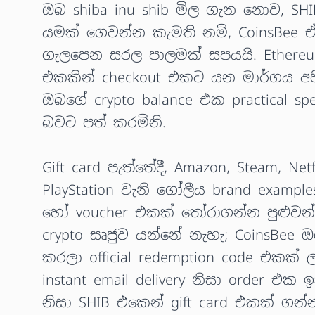
ඔබ shiba inu shib මිල ගැන නොව, S
යමක් ගෙවන්න කැමති නම්, CoinsBee
ගැලපෙන සරල පාලමක් සපයයි. Ethereum 
එකකින් checkout එකට යන මාර්ගය අප
ඔබගේ crypto balance එක practical sp
බවට පත් කරමිනි.
Gift card පැත්තේදී, Amazon, Steam, Net
PlayStation වැනි ගෝලීය brand example
හෝ voucher එකක් තෝරාගන්න පුළුවන්
crypto සෘජුව යන්නේ නැහැ; CoinsBee 
කරලා official redemption code එකක්
instant email delivery නිසා order එක
නිසා SHIB එකෙන් gift card එකක් ගන