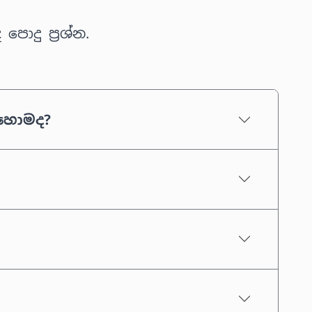
ොදු ප්‍රශ්න.
ොහොමද?