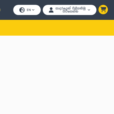
සාදරයෙන් පිළිගනිමු
EN
පිවිසෙන්න