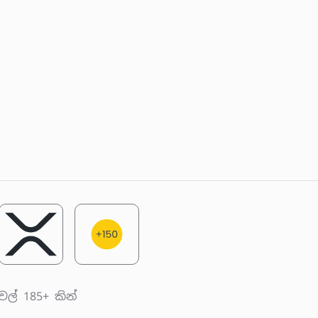
වල් 185+ කින්