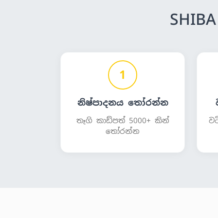
SHIB
1
නිෂ්පාදනය තෝරන්න
තෑගි කාඩ්පත් 5000+ කින්
වට
තෝරන්න