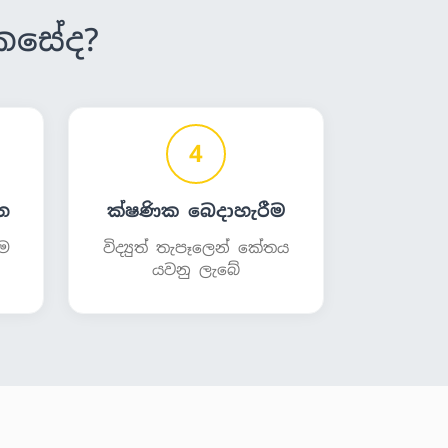
ෙසේද?
4
න
ක්ෂණික බෙදාහැරීම
ීම
විද්‍යුත් තැපෑලෙන් කේතය
යවනු ලැබේ