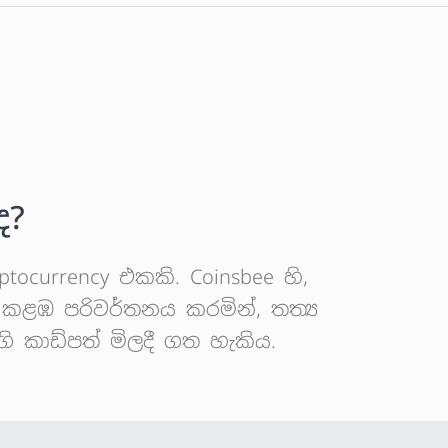
ද?
ocurrency එකකි. Coinsbee හි,
 කළඹ පරිවර්තනය කරමින්, තත්‍ය
 කාඩ්පත් මිලදී ගත හැකිය.