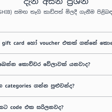
දැන් අසන ප්‍රශ්න
SHIB) සමඟ තෑගි කාඩ්පත් මිලදී ගැනීම පිළිබඳ ප
ා gift card හෝ voucher එකක් ගන්නේ ක
ැබෙන්න කොච්චර වේලාවක් යනවාද?
categories ගන්න පුළුවන්ද?
 එකට code එක සරිලනවද?