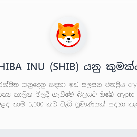
HIBA INU (SHIB) යනු කුමක්
්ෂිත ගනුදෙනු සඳහා ඉඩ සලසන ජනප්‍රිය crypt
්‍ය කාලීන මිලදී ගැනීමේ බලයට ඔබේ crypto
 නාම 5,000 කට වැඩි ප්‍රමාණයක් සඳහා තෑගි