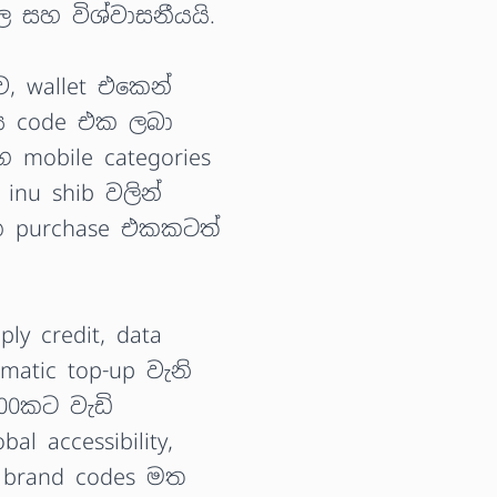
සහ විශ්වාසනීයයි.
, wallet එකෙන්
්ය code එක ලබා
 mobile categories
inu shib වලින්
ක purchase එකකටත්
ly credit, data
atic top-up වැනි
200කට වැඩි
l accessibility,
l brand codes මත