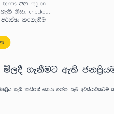
 terms සහ region
හැකි නිසා, checkout
 පරීක්ෂා කරගැනීම
්න
මිලදී ගැනීමට ඇති ජනප්‍රිය
ජනප්‍රිය තෑගි කාඩ්පත් සොයා ගන්න. සෑම අවස්ථාවකටම 