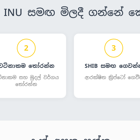
A INU සමඟ මිලදී ගන්නේ ක
2
3
වටිනාකම තෝරන්න
SHIB සමඟ ගෙවන්
ිනාකම සහ මුදල් වර්ගය
ආරක්ෂිත ක්‍රිප්ටෝ ගෙව
තෝරන්න