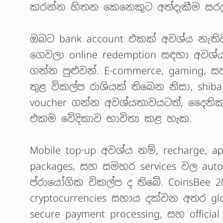
කරන්න හිතන කෙනෙකුට අත්දැකීම සරල 
ඔබට bank account එකක් අවශ්ය නැතිව
ගෙවලා online redemption සඳහා අවශ
ගන්න පුළුවන්. E-commerce, gaming, සහ
තුළ විකල්ප රාශියක් තිබෙන නිසා, shiba 
voucher ගන්න අවශ්යතාවයටත්, දෛනි
එකම වේදිකාව භාවිතා කළ හැක.
Mobile top-up අවශ්ය නම්, recharge, app
packages, සහ සමහර services වල autom
ප්රායෝගික විකල්ප ද තිබේ. CoinsBee 
cryptocurrencies සහාය දක්වන අතර globa
secure payment processing, සහ officia