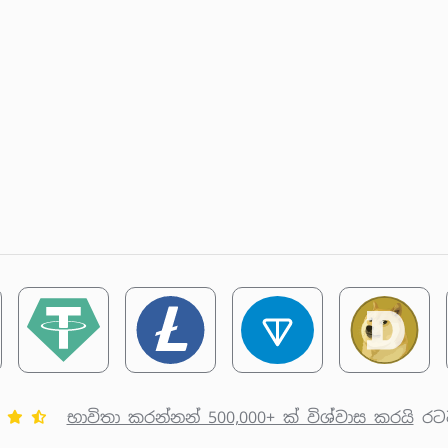
භාවිතා කරන්නන් 500,000+ ක් විශ්වාස කරයි
රට