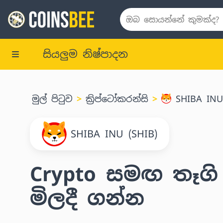
සියලුම නිෂ්පාදන
මුල් පිටුව
ක්‍රිප්ටෝකරන්සි
SHIBA INU 
SHIBA INU (SHIB)
Crypto සමඟ තෑගි
මිලදී ගන්න