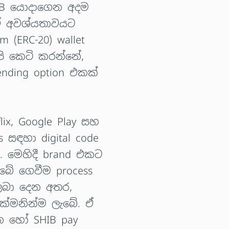
HIB යොදාගෙන අදම
 ඒ අවශ්යතාවයට
(ERC-20) wallet
ි කෙටි කරන්නේ,
ending option එකක්
flix, Google Play සහ
s සඳහා digital code
. මෙහිදී brand එකට
ඔබේ ගෙවීම process
 ලබා දෙන අතර,
 ඉක්මනින්ම ලැබේ. ඒ
්න හෝ SHIB pay