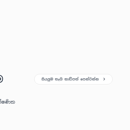
ම
සියලුම තෑගි කාඩ්පත් පෙන්වන්න
ක්ෂණික