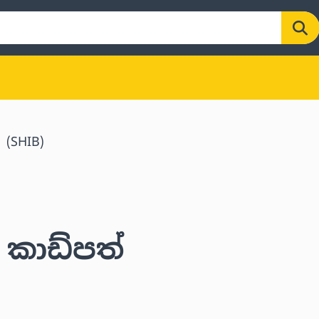
(SHIB)
 කාඩ්පත්