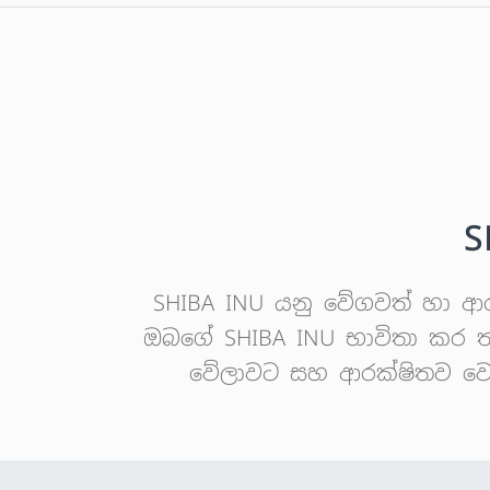
S
SHIBA INU යනු වේගවත් හා ආරක
ඔබගේ SHIBA INU භාවිතා කර තත
වේලාවට සහ ආරක්ෂිතව වෙළඳ