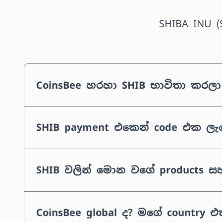
SHIBA INU (
CoinsBee හරහා SHIB භාවිතා කරල
SHIB payment එකෙන් code එක ල
SHIB වලින් මොන වගේ products සහ 
CoinsBee global ද? මගේ country