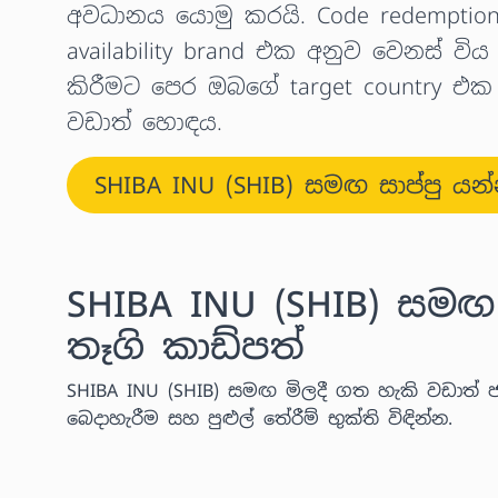
අවධානය යොමු කරයි. Code redemption
availability brand එක අනුව වෙනස් විය 
කිරීමට පෙර ඔබගේ target country එක
වඩාත් හොඳය.
SHIBA INU (SHIB) සමඟ සාප්පු යන
SHIBA INU (SHIB) සමඟ 
තෑගි කාඩ්පත්
SHIBA INU (SHIB) සමඟ මිලදී ගත හැකි වඩාත් 
බෙදාහැරීම සහ පුළුල් තේරීම් භුක්ති විඳින්න.