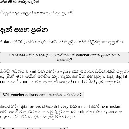
ක්ෂණික බෙදාහැරීම
විද්‍යුත් තැපෑලෙන් කේතය යවනු ලැබේ
දැන් අසන ප්‍රශ්න
Solana (SOL) සමඟ තෑගි කාඩ්පත් මිලදී ගැනීම පිළිබඳ පොදු ප්‍රශ්න.
CoinsBee මත Solana (SOL) භාවිතයෙන් voucher එකක් ලබාගන්නේ
කෙසේද?
ඔබට අවශ්ය brand එක හෝ category එක තෝරා, වටිනාකම සලකා
බලමින් SOL මගින් ගෙවීම කළ හැක. ගෙවීම තහවුරු වූ පසු, digital
code හෝ voucher එක සාමාන්යයෙන් email මගින් ලබා දෙනවා.
SOL voucher delivery එක කොපමණ වේගවත්ද?
බොහෝ digital orders සඳහා delivery එක instant හෝ near-instant
වේ. ගෙවීම සාර්ථකව තහවුරු වූ වහාම code එක ඔබට ලබා ගත
හැකි පරිදි ක්රියාවලිය සැලසුම් කර ඇත.