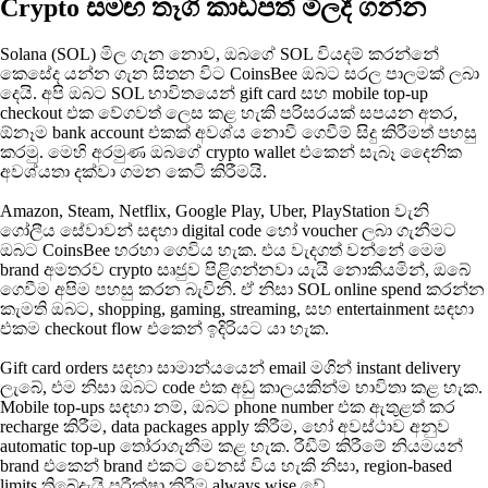
Crypto සමඟ තෑගි කාඩ්පත් මිලදී ගන්න
Solana (SOL) මිල ගැන නොව, ඔබගේ SOL වියදම් කරන්නේ
කෙසේද යන්න ගැන සිතන විට CoinsBee ඔබට සරල පාලමක් ලබා
දෙයි. අපි ඔබට SOL භාවිතයෙන් gift card සහ mobile top-up
checkout එක වේගවත් ලෙස කළ හැකි පරිසරයක් සපයන අතර,
ඕනෑම bank account එකක් අවශ්ය නොවී ගෙවීම් සිදු කිරීමත් පහසු
කරමු. මෙහි අරමුණ ඔබගේ crypto wallet එකෙන් සැබෑ දෛනික
අවශ්යතා දක්වා ගමන කෙටි කිරීමයි.
Amazon, Steam, Netflix, Google Play, Uber, PlayStation වැනි
ගෝලීය සේවාවන් සඳහා digital code හෝ voucher ලබා ගැනීමට
ඔබට CoinsBee හරහා ගෙවිය හැක. එය වැදගත් වන්නේ මෙම
brand අමතරව crypto සෘජුව පිළිගන්නවා යැයි නොකියමින්, ඔබේ
ගෙවීම අපිම පහසු කරන බැවිනි. ඒ නිසා SOL online spend කරන්න
කැමති ඔබට, shopping, gaming, streaming, සහ entertainment සඳහා
එකම checkout flow එකෙන් ඉදිරියට යා හැක.
Gift card orders සඳහා සාමාන්යයෙන් email මගින් instant delivery
ලැබේ, එම නිසා ඔබට code එක අඩු කාලයකින්ම භාවිතා කළ හැක.
Mobile top-ups සඳහා නම්, ඔබට phone number එක ඇතුළත් කර
recharge කිරීම, data packages apply කිරීම, හෝ අවස්ථාව අනුව
automatic top-up තෝරාගැනීම කළ හැක. රීඩීම් කිරීමේ නියමයන්
brand එකෙන් brand එකට වෙනස් විය හැකි නිසා, region-based
limits තිබේදැයි පරීක්ෂා කිරීම always wise වේ.