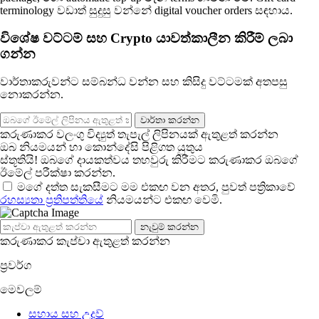
terminology වඩාත් සුදුසු වන්නේ digital voucher orders සඳහාය.
විශේෂ වට්ටම් සහ Crypto යාවත්කාලීන කිරීම් ලබා
ගන්න
වාර්තාකරුවන්ට සම්බන්ධ වන්න සහ කිසිදු වට්ටමක් අතපසු
නොකරන්න.
වාර්තා කරන්න
කරුණාකර වලංගු විද්‍යුත් තැපැල් ලිපිනයක් ඇතුළත් කරන්න
ඔබ නියමයන් හා කොන්දේසි පිළිගත යුතුය
ස්තූතියි! ඔබගේ දායකත්වය තහවුරු කිරීමට කරුණාකර ඔබගේ
ඊමේල් පරීක්ෂා කරන්න.
මගේ දත්ත සැකසීමට මම එකඟ වන අතර, පුවත් පත්‍රිකාවේ
රහස්‍යතා ප්‍රතිපත්තිය
ේ නියමයන්ට එකඟ වෙමි.
නැවුම් කරන්න
කරුණාකර කැප්චා ඇතුළත් කරන්න
ප්‍රවර්ග
මෙවලම්
සහාය සහ උදව්