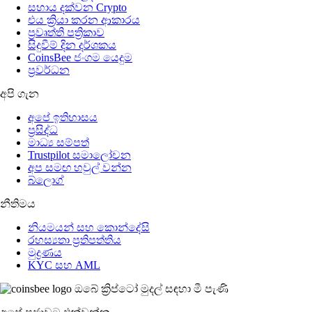
සහාය දක්වන Crypto
එය ක්‍රියා කරන ආකාරය
ප්‍රවෘත්ති පත්‍රිකාව
සිදුවීම් දින දර්ශකය
CoinsBee ජංගම යෙදුම
ප්‍රවර්ධන
අපි ගැන
අපේ ඉතිහාසය
ප්‍රසිද්ධ
මාධ්‍ය සම්පත්
Trustpilot සමාලෝචන
අප සමඟ හවුල් වන්න
බ්ලොග්
නීතිමය
නියමයන් සහ කොන්දේසි
රහස්‍යතා ප්‍රතිපත්තිය
මුද්‍රණය
KYC සහ AML
ඔබේ ක්‍රිප්ටෝ මුදල් සඳහා මී පැණි