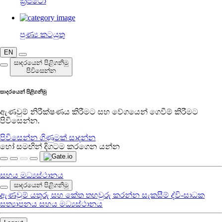
ක්‍රිප්ටෝ
පුණ්‍ය කටයුතු
EN
සාදරයෙන් පිළිගනිමු
පිවිසෙන්න
සාදරයෙන් පිළිගනිමු
ඇණවුම් නිරීක්ෂණය කිරීමට සහ වේගයෙන් ගෙවීම් කිරීමට
පිවිසෙන්න.
පිවිසෙන්න
ගිණුමක් සාදන්න
හෝ සමඟින් දිගටම කරගෙන යන්න
සහය මධ්‍යස්ථානය
සාදරයෙන් පිළිගනිමු
ඇණවුම්
යතුරු සහ කේත
තහවුරු කරන්න
සැකසීම්
ද්වි-සාධක
සත්‍යාපනය
සහය මධ්‍යස්ථානය