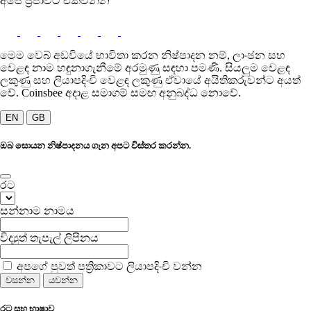
අපේ ප්‍රජාවට එක්වන්න
මෙම වෙබ් අඩවියේ භාවිතා කරන නිෂ්පාදන නම්, ලාංඡන සහ
වෙළඳ නාම හඳුනාගැනීමේ අරමුණු සඳහා පමණි. සියලුම වෙළඳ
ලකුණු සහ ලියාපදිංචි වෙළඳ ලකුණු ඒවායේ අයිතිකරුවන්ට අයත්
වේ. Coinsbee අදාළ සමාගම් සමඟ අනුබද්ධ නොවේ.
EN
GB
ඔබ සොයන නිෂ්පාදනය ගැන අපට විස්තර කරන්න.
රට
සන්නාම නාමය
විද්‍යුත් තැපැල් ලිපිනය
අපගේ පුවත් පත්‍රිකාවට ලියාපදිංචි වන්න
වසන්න
යවන්න
රට සහ භාෂාව