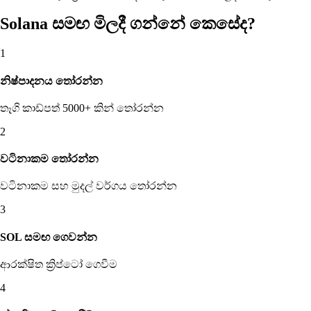
Solana සමඟ මිලදී ගන්නේ කෙසේද?
1
නිෂ්පාදනය තෝරන්න
තෑගි කාඩ්පත් 5000+ කින් තෝරන්න
2
වටිනාකම තෝරන්න
වටිනාකම සහ මුදල් වර්ගය තෝරන්න
3
SOL සමඟ ගෙවන්න
ආරක්ෂිත ක්‍රිප්ටෝ ගෙවීම
4