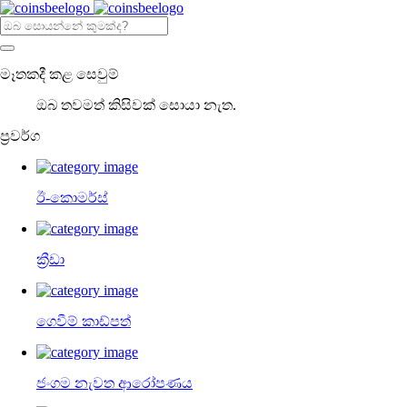
මෑතකදී කළ සෙවුම්
ඔබ තවමත් කිසිවක් සොයා නැත.
ප්‍රවර්ග
ඊ-කොමර්ස්
ක්‍රීඩා
ගෙවීම් කාඩ්පත්
ජංගම නැවත ආරෝපණය