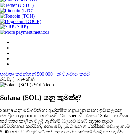
භාවිතා කරන්නන් 500,000+ ක් විශ්වාස කරයි
රටවල් 185+ කින්
Solana (SOL) යනු කුමක්ද?
Solana යනු වේගවත් හා ආරක්ෂිත ගනුදෙනු සඳහා ඉඩ සලසන
ජනප්‍රිය cryptocurrency එකකි. Coinsbee හි, ඔබගේ Solana භාවිතා
කර තත්‍ය කාලීන මිලදී ගැනීමේ බලයට ඔබේ crypto කළඹ
පරිවර්තනය කරමින්, තත්‍ය වේලාවට සහ ආරක්ෂිතව වෙළඳ නාම
5,000 කට වැඩි ප්‍රමාණයක් සඳහා තෑගි කාඩ්පත් මිලදී ගත හැකිය.