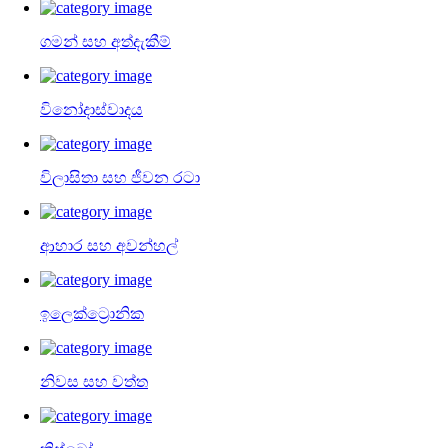
ගමන් සහ අත්දැකීම්
විනෝදාස්වාදය
විලාසිතා සහ ජීවන රටා
ආහාර සහ අවන්හල්
ඉලෙක්ට්‍රොනික
නිවස සහ වත්ත