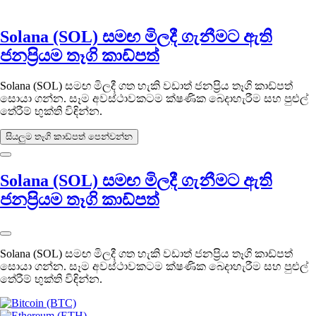
Solana (SOL) සමඟ මිලදී ගැනීමට ඇති
ජනප්‍රියම තෑගි කාඩ්පත්
Solana (SOL) සමඟ මිලදී ගත හැකි වඩාත් ජනප්‍රිය තෑගි කාඩ්පත්
සොයා ගන්න. සෑම අවස්ථාවකටම ක්ෂණික බෙදාහැරීම සහ පුළුල්
තේරීම් භුක්ති විඳින්න.
සියලුම තෑගි කාඩ්පත් පෙන්වන්න
Solana (SOL) සමඟ මිලදී ගැනීමට ඇති
ජනප්‍රියම තෑගි කාඩ්පත්
Solana (SOL) සමඟ මිලදී ගත හැකි වඩාත් ජනප්‍රිය තෑගි කාඩ්පත්
සොයා ගන්න. සෑම අවස්ථාවකටම ක්ෂණික බෙදාහැරීම සහ පුළුල්
තේරීම් භුක්ති විඳින්න.