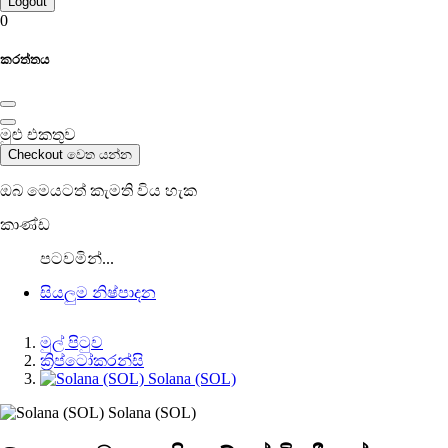
Logout
0
කරත්තය
මුළු එකතුව
Checkout වෙත යන්න
ඔබ මෙයටත් කැමති විය හැක
කාණ්ඩ
පටවමින්...
සියලුම නිෂ්පාදන
මුල් පිටුව
ක්‍රිප්ටෝකරන්සි
Solana (SOL)
Solana (SOL)