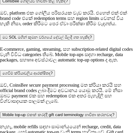
CoinsBee ගෝලීයව භාවිතා කළ හැකිද?
ඔව්, platform එක ගෝලීය පරිසරයක වැඩ කරයි. එහෙත් එක් එක්
brand code එකේ redemption terms සහ region limits වෙනස් විය
හැකි නිසා, order කිරීමට පෙර ඒවා පරීක්ෂා කිරීම වැදගත්ය.
මට SOL මගින් කුමන වර්ගයේ දේවල් මිලදී ගත හැකිද?
E-commerce, gaming, streaming, සහ subscription-related digital codes
වැනි විවිධ categories තිබේ. Mobile top-ups සඳහා recharge, data
packages, සහบาง අවස්ථාවල automatic top-up options ද ඇත.
ගෙවීම් ක්රියාවලිය ආරක්ෂිතද?
ඔව්, CoinsBee secure payment processing මත ක්රියා කරයි සහ
official brand codes ලබා දීමට අවධානය යොමු කරයි. මේ නිසා
ඔබට payment එක සහ redemption එක අතර පැහැදිලි සහ
විශ්වාසදායක පාලමක් ලැබේ.
Mobile top-up එකක් කරද්දී gift card terminology භාවිතා කරනවාද?
නැහැ, mobile refills සඳහා සාමාන්යයෙන් recharge, credit, data
package, හෝ automatic top-up වැනි terms භාවිතා වේ. Gift card