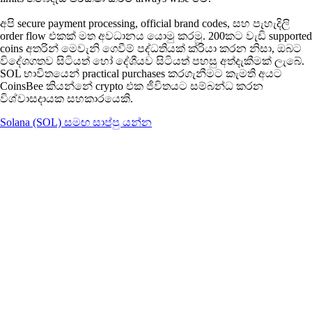
අපි secure payment processing, official brand codes, සහ පැහැදිලි
order flow එකක් මත අවධානය යොමු කරමු. 200කට වැඩි supported
coins අතරින් මෙවැනි ගෙවීම් පද්ධතියක් ක්රියා කරන නිසා, ඔබට
විදේශගතව සිටියත් හෝ දේශීයව සිටියත් පහසු අත්දැකීමක් ලැබේ.
SOL භාවිතයෙන් practical purchases කරගැනීමට කැමති අයට
CoinsBee කියන්නේ crypto එක ජීවිතයට සම්බන්ධ කරන
විශ්වාසදායක සහකාරයෙකි.
Solana (SOL) සමඟ සාප්පු යන්න