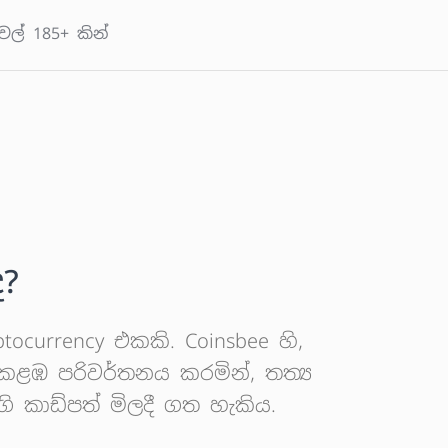
වල් 185+ කින්
ද?
ocurrency එකකි. Coinsbee හි,
කළඹ පරිවර්තනය කරමින්, තත්‍ය
 කාඩ්පත් මිලදී ගත හැකිය.