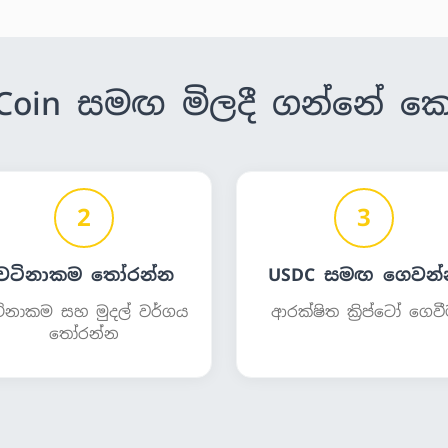
Coin සමඟ මිලදී ගන්නේ ක
2
3
වටිනාකම තෝරන්න
USDC සමඟ ගෙවන්
ිනාකම සහ මුදල් වර්ගය
ආරක්ෂිත ක්‍රිප්ටෝ ගෙව
තෝරන්න