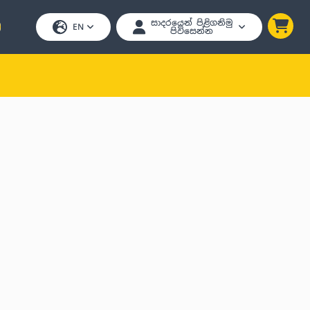
සාදරයෙන් පිළිගනිමු
EN
පිවිසෙන්න