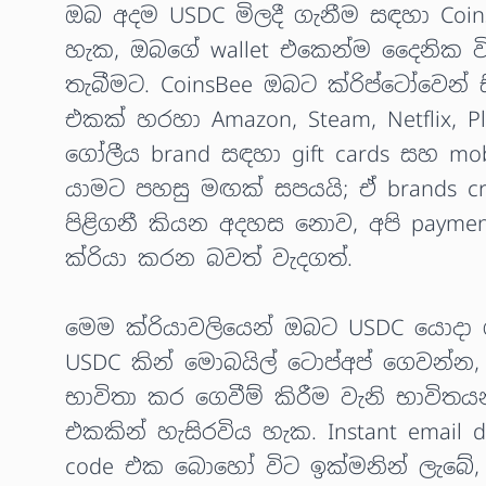
ඔබ අදම USDC මිලදී ගැනීම සඳහා Coin
හැක, ඔබගේ wallet එකෙන්ම දෛනික ව
තැබීමට. CoinsBee ඔබට ක්රිප්ටෝවෙන් ස
එකක් හරහා Amazon, Steam, Netflix, Pla
ගෝලීය brand සඳහා gift cards සහ mob
යාමට පහසු මඟක් සපයයි; ඒ brands cr
පිළිගනී කියන අදහස නොව, අපි payme
ක්රියා කරන බවත් වැදගත්.
මෙම ක්රියාවලියෙන් ඔබට USDC යොදා ගි
USDC කින් මොබයිල් ටොප්අප් ගෙවන්න, 
භාවිතා කර ගෙවීම් කිරීම වැනි භාවිතය
එකකින් හැසිරවිය හැක. Instant email del
code එක බොහෝ විට ඉක්මනින් ලැබේ,