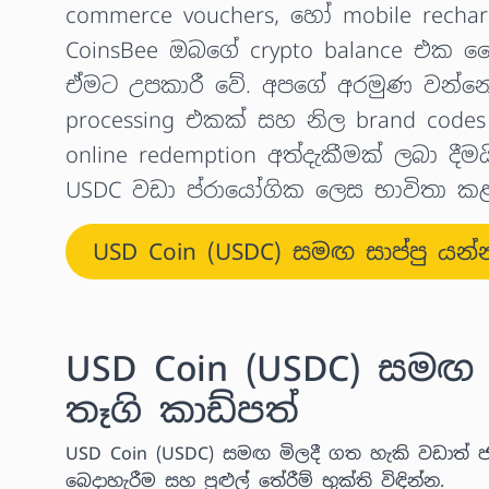
commerce vouchers, හෝ mobile rechar
CoinsBee ඔබගේ crypto balance එක
ඒමට උපකාරී වේ. අපගේ අරමුණ වන්නේ 
processing එකක් සහ නිල brand code
online redemption අත්දැකීමක් ලබා දී
USDC වඩා ප්රායෝගික ලෙස භාවිතා ක
USD Coin (USDC) සමඟ සාප්පු යන්
USD Coin (USDC) සමඟ ම
තෑගි කාඩ්පත්
USD Coin (USDC) සමඟ මිලදී ගත හැකි වඩාත් ජ
බෙදාහැරීම සහ පුළුල් තේරීම් භුක්ති විඳින්න.