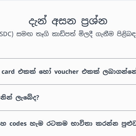
දැන් අසන ප්‍රශ්න
SDC) සමඟ තෑගි කාඩ්පත් මිලදී ගැනීම පිළිබඳ ප
gift card එකක් හෝ voucher එකක් ලබාගන
නින් ලැබේද?
 සහ codes හැම රටකම භාවිතා කරන්න පුළුව