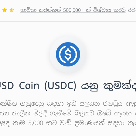
භාවිතා කරන්නන් 500,000+ ක් විශ්වාස කරයි
රට
SD Coin (USDC) යනු කුමක්
ෂිත ගනුදෙනු සඳහා ඉඩ සලසන ජනප්‍රිය crypt
්‍ය කාලීන මිලදී ගැනීමේ බලයට ඔබේ crypto 
 නාම 5,000 කට වැඩි ප්‍රමාණයක් සඳහා තෑගි