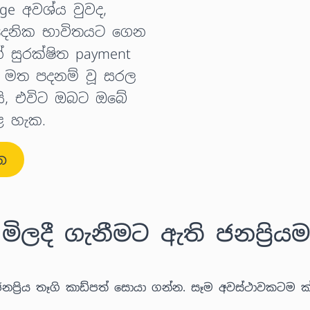
ge අවශ්ය වුවද,
 දෛනික භාවිතයට ගෙන
සුරක්ෂිත payment
s මත පදනම් වූ සරල
මයි, එවිට ඔබට ඔබේ
ළ හැක.
න
ිලදී ගැනීමට ඇති ජනප්‍රියම
නප්‍රිය තෑගි කාඩ්පත් සොයා ගන්න. සෑම අවස්ථාවකටම 