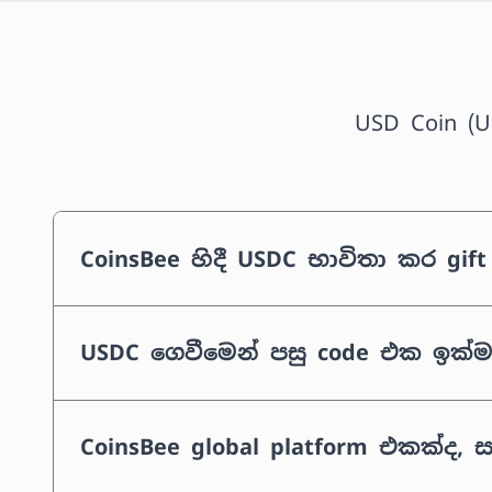
USD Coin (U
CoinsBee හිදී USDC භාවිතා කර 
USDC ගෙවීමෙන් පසු code එක ඉක්ම
CoinsBee global platform එකක්ද,