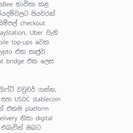
sBee භාවිතා කළ
ියදම්වලට පියවරක්
ිම්පල් checkout
yStation, Uber වැනි
ile top-ups වෙත
ypto එක සෘජුව
nt bridge එක ලෙස
ෆ්ට් වවුචර් ගන්න,
සහ USDC stablecoin
න් එකම platform
ivery නිසා digital
 එබැවින් ඔබට