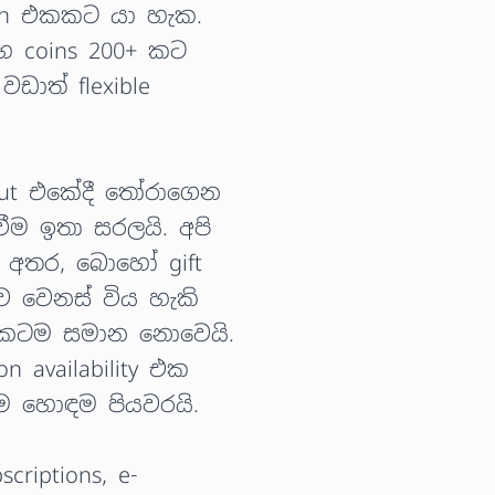
ion එකකට යා හැක.
හ coins 200+ කට
ඩාත් flexible
kout එකේදී තෝරාගෙන
වීම ඉතා සරලයි. අපි
ෙන අතර, බොහෝ gift
ුව වෙනස් විය හැකි
එකකටම සමාන නොවෙයි.
 availability එක
ීම හොඳම පියවරයි.
criptions, e-