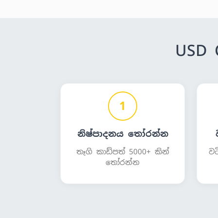
USD 
1
නිෂ්පාදනය තෝරන්න
තෑගි කාඩ්පත් 5000+ කින්
වට
තෝරන්න