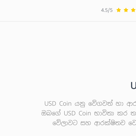
4.5/5
U
USD Coin යනු වේගවත් හා ආරක්
ඔබගේ USD Coin භාවිතා කර තත
වේලාවට සහ ආරක්ෂිතව වෙළඳ