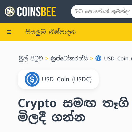
සියලුම නිෂ්පාදන
මුල් පිටුව
ක්‍රිප්ටෝකරන්සි
USD Coin 
USD Coin (USDC)
Crypto සමඟ තෑගි
මිලදී ගන්න