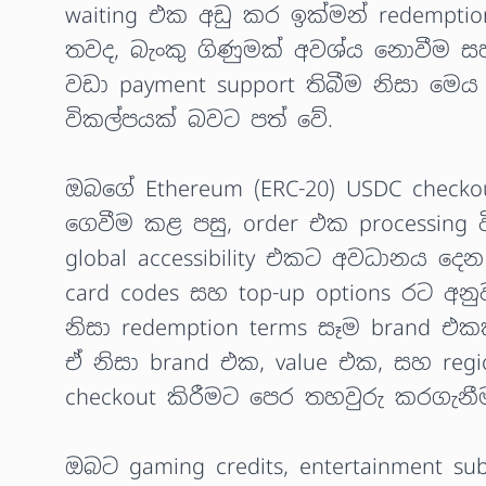
waiting එක අඩු කර ඉක්මන් redempt
තවද, බැංකු ගිණුමක් අවශ්ය නොවීම ස
වඩා payment support තිබීම නිසා මෙය ව
විකල්පයක් බවට පත් වේ.
ඔබගේ Ethereum (ERC-20) USDC chec
ගෙවීම කළ පසු, order එක processing 
global accessibility එකට අවධානය ද
card codes සහ top-up options රට අන
නිසා redemption terms සෑම brand 
ඒ නිසා brand එක, value එක, සහ region
checkout කිරීමට පෙර තහවුරු කරගැන
ඔබට gaming credits, entertainment subs