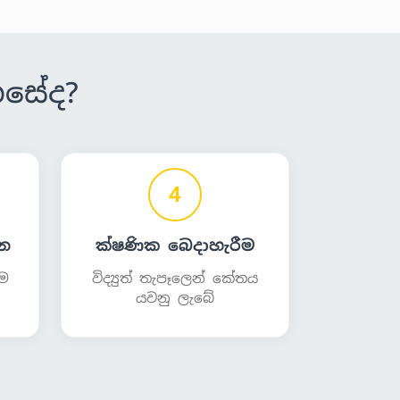
ෙසේද?
4
න
ක්ෂණික බෙදාහැරීම
ීම
විද්‍යුත් තැපෑලෙන් කේතය
යවනු ලැබේ