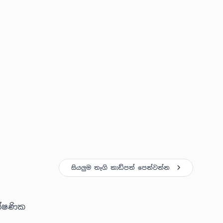
සියලුම තෑගි කාඩ්පත් පෙන්වන්න
ක්ෂණික