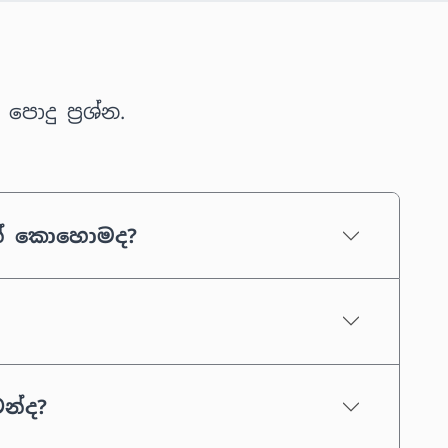
ොදු ප්‍රශ්න.
්නේ කොහොමද?
න්ද?