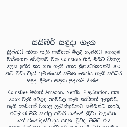
සයිබර් සඳුදා ගැන
ක්‍රිප්ටෝ සමඟ තෑගි කාඩ්පත් මිලදී ගැනීමට හොඳම
මාර්ගගත වේදිකාව වන CoinsBee හිදී, ඔබට විශාල
ලෙස ඉතිරි කර ගත හැකි අතර ක්‍රිප්ටෝකරන්සි 200
කට වඩා වැඩි ප්‍රමාණයක් සමඟ ගෙවිය හැකි සයිබර්
සඳුදා දීමනා සඳහා සූදානම් වන්න!
CoinsBee මඟින් Amazon, Netflix, PlayStation, සහ
Xbox වැනි වෙළඳ නාමවල තෑගි කාඩ්පත් ඇතුළුව,
තෑගි කාඩ්පත් විශාල ලැයිස්තුවකට සම්බන්ධ කරයි,
එබැවින් ඔබ සාප්පු සවාරි යන්නේ ක්‍රීඩා, විලාසිතා
හෝ විනෝදාස්වාදය සඳහා වුවද, ඔබට එය