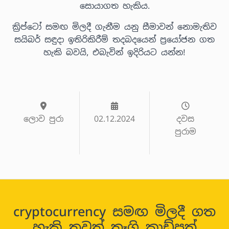
සොයාගත හැකිය.
ක්‍රිප්ටෝ සමඟ මිලදී ගැනීම යනු සීමාවන් නොමැතිව
සයිබර් සඳුදා ඉතිරිකිරීම් තදබදයෙන් ප්‍රයෝජන ගත
හැකි බවයි, එබැවින් ඉදිරියට යන්න!
ලොව පුරා
02.12.2024
දවස
පුරාම
cryptocurrency සමඟ මිලදී ගත
හැකි තවත් තෑගි කාඩ්පත්