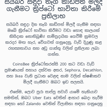
සයිබර් සඳුදා තෑගි කාඩ්පත් මිලදී
ගැනීමට ක්‍රිප්ටෝ භාවිතා කිරීමේ
ප්‍රතිලාභ
සයිබර් සඳුදා දින තෑගි කාඩ්පත් මිලදී ගැනීම සඳහා
ඔබේ ක්‍රිප්ටෝ භාවිතා කිරීමට වඩා හොඳ කාලයක්
කිසිදාක නොතිබුණි! සාම්ප්‍රදායික ගෙවීම් ක්‍රමවල
කරදර මඟ හැර, වේගවත් ගනුදෙනු, වැඩි දියුණු කළ
රහස්‍යතාවය සහ අඩු ගාස්තු වලින් ප්‍රතිලාභ ලබා
ගන්න.
CoinsBee ක්‍රිප්ටෝකරන්සි 200 කට වඩා වැඩි
ප්‍රමාණයක් සහාය දක්වන අතර, Sephora, Decathlon,
සහ Ikea වැනි ප්‍රධාන වෙළඳ නාම වලින් ක්ෂණිකව
මිලදී ගැනීමට ඔබට ඉඩ සලසයි.
එසේම, ලොව පුරා සාප්පු සවාරි යාමේ හැකියාව
සමඟින්, ඔබට Uber Eats වෙතින් ආහාර බෙදා හැරීම
සඳහා හෝ Zalando වෙතින් විලාසිතා සඳහා ගනුදෙනු