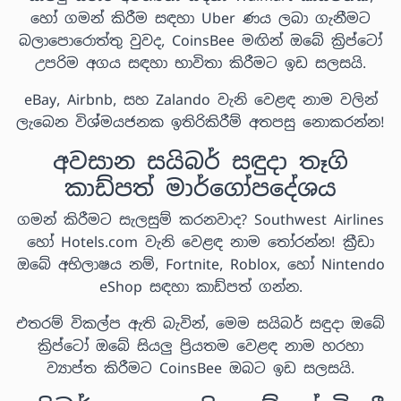
හෝ ගමන් කිරීම සඳහා Uber ණය ලබා ගැනීමට
බලාපොරොත්තු වුවද, CoinsBee මඟින් ඔබේ ක්‍රිප්ටෝ
උපරිම අගය සඳහා භාවිතා කිරීමට ඉඩ සලසයි.
eBay, Airbnb, සහ Zalando වැනි වෙළඳ නාම වලින්
ලැබෙන විශ්මයජනක ඉතිරිකිරීම් අතපසු නොකරන්න!
අවසාන සයිබර් සඳුදා තෑගි
කාඩ්පත් මාර්ගෝපදේශය
ගමන් කිරීමට සැලසුම් කරනවාද? Southwest Airlines
හෝ Hotels.com වැනි වෙළඳ නාම තෝරන්න! ක්‍රීඩා
ඔබේ අභිලාෂය නම්, Fortnite, Roblox, හෝ Nintendo
eShop සඳහා කාඩ්පත් ගන්න.
එතරම් විකල්ප ඇති බැවින්, මෙම සයිබර් සඳුදා ඔබේ
ක්‍රිප්ටෝ ඔබේ සියලු ප්‍රියතම වෙළඳ නාම හරහා
ව්‍යාප්ත කිරීමට CoinsBee ඔබට ඉඩ සලසයි.