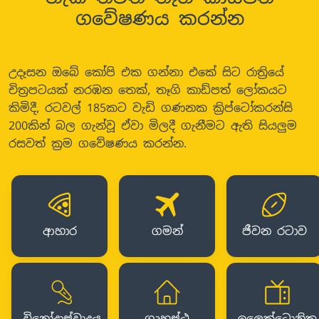
ගවේෂණය කරන්න
උදෑසන ඔබේ කෝපි එක ගන්නා එකේ සිට රාත්‍රියේ
චිත්‍රපටයක් නරඹන තෙක්, තෑගි කාඩ්පත් ලෝකයට
කිමිදී, රටවල් 185කට වැඩි ගණනක ක්‍රිප්ටෝකරන්සි
200කින් බල ගැන්වූ ඒවා මිලදී ගැනීමට ඇති සියලුම
රසවත් ක්‍රම ගවේෂණය කරන්න.
ආහාර
ගමන්
ජීවන රටාව
විනෝදාස්වාදය
ගෘහස්ථ
ඉලෙක්ට්‍රොනික