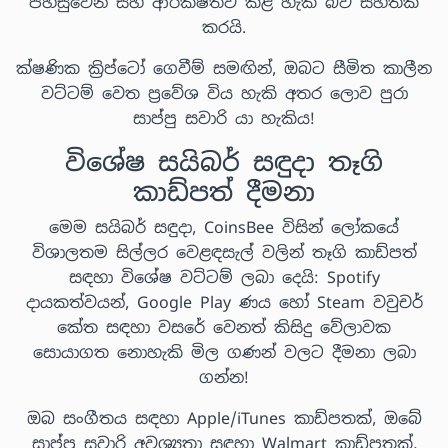
පහසුවෙන් සහ ආරක්ෂිතව කළ හැකි බව සහතික
කරයි.
ක්ෂණික ක්‍රිප්ටෝ ගෙවීම් සමඟින්, ඔබට සීමිත කාලීන
වට්ටම් වෙත ප්‍රවේශ විය හැකි අතර ලොව පුරා
සාප්පු සවාරි යා හැකිය!
විශේෂ සයිබර් සඳුදා තෑගි
කාඩ්පත් දීමනා
මෙම සයිබර් සඳුදා, CoinsBee විසින් ලෝකයේ
විශාලතම සිල්ලර වෙළඳසැල් වලින් තෑගි කාඩ්පත්
සඳහා විශේෂ වට්ටම් ලබා දෙයි: Spotify
දායකත්වයන්, Google Play ණය හෝ Steam වවුචර්
කේත සඳහා වසරේ වෙනත් කිසිදු වේලාවක
සොයාගත නොහැකි මිල ගණන් වලට දීමනා ලබා
ගන්න!
ඔබ සංගීතය සඳහා Apple/iTunes කාඩ්පතක්, ඔබේ
සාප්පු සවාරි අවශ්‍යතා සඳහා Walmart කාඩ්පතක්,