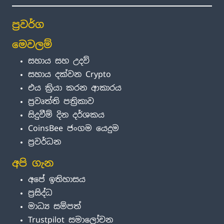
ප්‍රවර්ග
මෙවලම්
සහාය සහ උදව්
සහාය දක්වන Crypto
එය ක්‍රියා කරන ආකාරය
ප්‍රවෘත්ති පත්‍රිකාව
සිදුවීම් දින දර්ශකය
CoinsBee ජංගම යෙදුම
ප්‍රවර්ධන
අපි ගැන
අපේ ඉතිහාසය
ප්‍රසිද්ධ
මාධ්‍ය සම්පත්
Trustpilot සමාලෝචන