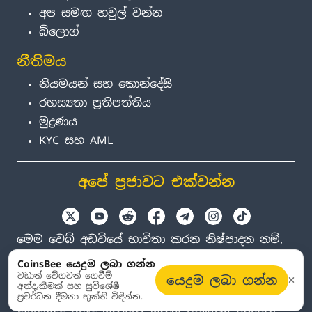
අප සමඟ හවුල් වන්න
බ්ලොග්
නීතිමය
නියමයන් සහ කොන්දේසි
රහස්‍යතා ප්‍රතිපත්තිය
මුද්‍රණය
KYC සහ AML
අපේ ප්‍රජාවට එක්වන්න
මෙම වෙබ් අඩවියේ භාවිතා කරන නිෂ්පාදන නම්,
ලාංඡන සහ වෙළඳ නාම හඳුනාගැනීමේ අරමුණු
CoinsBee යෙදුම ලබා ගන්න
සඳහා පමණි. සියලුම වෙළඳ ලකුණු සහ ලියාපදිංචි
වඩාත් වේගවත් ගෙවීම්
යෙදුම ලබා ගන්න
අත්දැකීමක් සහ සුවිශේෂී
වෙළඳ ලකුණු ඒවායේ අයිතිකරුවන්ට අයත් වේ.
ප්‍රවර්ධන දීමනා භුක්ති විඳින්න.
Coinsbee අදාළ සමාගම් සමඟ අනුබද්ධ නොවේ.