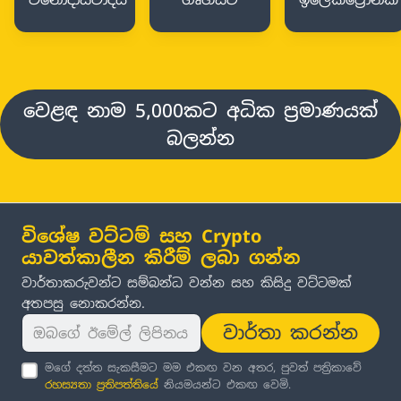
වෙළඳ නාම 5,000කට අධික ප්‍රමාණයක්
බලන්න
විශේෂ වට්ටම් සහ Crypto
යාවත්කාලීන කිරීම් ලබා ගන්න
වාර්තාකරුවන්ට සම්බන්ධ වන්න සහ කිසිදු වට්ටමක්
අතපසු නොකරන්න.
වාර්තා කරන්න
මගේ දත්ත සැකසීමට මම එකඟ වන අතර, පුවත් පත්‍රිකාවේ
රහස්‍යතා ප්‍රතිපත්තිය
ේ නියමයන්ට එකඟ වෙමි.