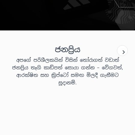
ජනප්‍රිය
අපගේ පරිශීලකයින් විසින් තෝරාගත් වඩාත්
ජනප්‍රිය තෑගි කාඩ්පත් සොයා ගන්න – වේගවත්,
ආරක්ෂිත සහ ක්‍රිප්ටෝ සමඟ මිලදී ගැනීමට
සූදානම්.