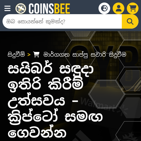
සිදුවීම්
මාර්ගගත සාප්පු සවාරි සිදුවීම
සයිබර් සඳුදා
ඉතිරි කිරීම්
උත්සවය –
ක්‍රිප්ටෝ සමඟ
ගෙවන්න