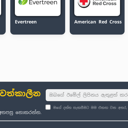
Evertreen
American Red Cross
ාවත්කාලීන
මගේ දත්ත සැකසීමට මම එකඟ වන අතර, පු
් අතපසු නොකරන්න.