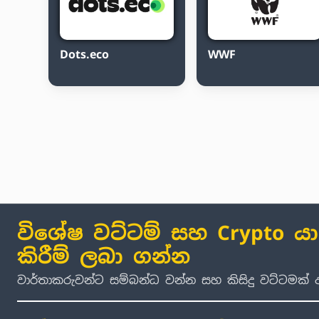
Dots.eco
WWF
විශේෂ වට්ටම් සහ Crypto ය
කිරීම් ලබා ගන්න
වාර්තාකරුවන්ට සම්බන්ධ වන්න සහ කිසිදු වට්ටමක