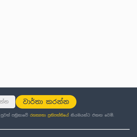
වාර්තා කරන්න
වත් පත්‍රිකාවේ
රහස්‍යතා ප්‍රතිපත්තිය
ේ නියමයන්ට එකඟ වෙමි.