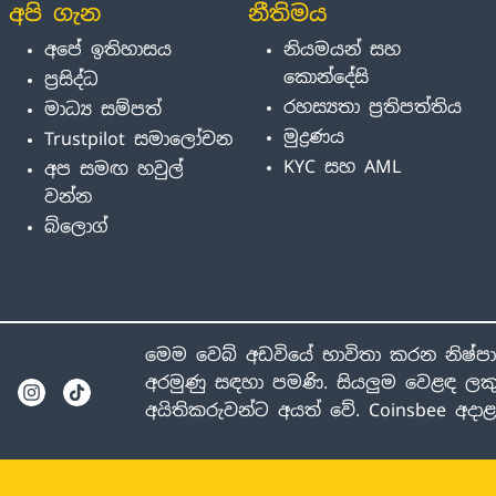
අපි ගැන
නීතිමය
අපේ ඉතිහාසය
නියමයන් සහ
කොන්දේසි
ප්‍රසිද්ධ
රහස්‍යතා ප්‍රතිපත්තිය
මාධ්‍ය සම්පත්
මුද්‍රණය
Trustpilot සමාලෝචන
KYC සහ AML
අප සමඟ හවුල්
වන්න
බ්ලොග්
මෙම වෙබ් අඩවියේ භාවිතා කරන නිෂ්ප
අරමුණු සඳහා පමණි. සියලුම වෙළඳ ලකු
අයිතිකරුවන්ට අයත් වේ. Coinsbee අද