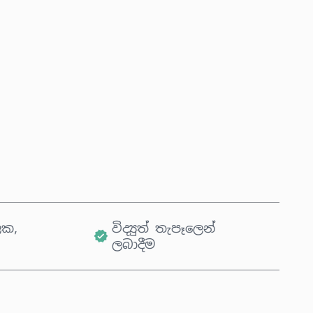
දැන්ම මිලදී ගන්න
කරත්තයට එක් කරන්න
ික,
විද්‍යුත් තැපෑලෙන්
ලබාදීම