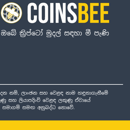
ඔබේ ක්‍රිප්ටෝ මුදල් සඳහා මී පැණි
ාදන නම්, ලාංඡන සහ වෙළඳ නාම හඳුනාගැනීමේ
ණු සහ ලියාපදිංචි වෙළඳ ලකුණු ඒවායේ
ාළ සමාගම් සමඟ අනුබද්ධ නොවේ.