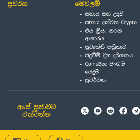
ප්‍රවර්ග
මෙවලම්
සහාය සහ උදව්
සහාය දක්වන Crypto
එය ක්‍රියා කරන
ආකාරය
ප්‍රවෘත්ති පත්‍රිකාව
සිදුවීම් දින දර්ශකය
CoinsBee ජංගම
යෙදුම
ප්‍රවර්ධන
අපේ ප්‍රජාවට
එක්වන්න