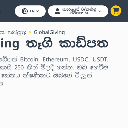
සාදරයෙන් පිළිගනිමු
EN
පිවිසෙන්න
ණ්‍ය කටයුතු
GlobalGiving
ving තෑගි කාඩ්පත
ාඩ්පත් Bitcoin, Ethereum, USDC, USDT,
ාසි 250 කින් මිලදී ගන්න. ඔබ ගෙවීම
් කේතය ක්ෂණිකව ඔබගේ විද්‍යුත්
ත.