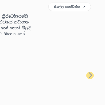
සියල්ල පෙන්වන්න
්‍රිප්ටෝකරන්සි
ීඩියෝ ප්‍රවාහන
 හෝ පොත් මිලදී
ට Bitcoin හෝ
ඊළඟ