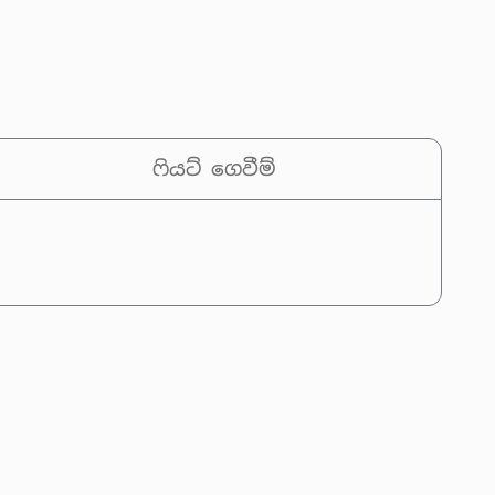
ෆියට් ගෙවීම්