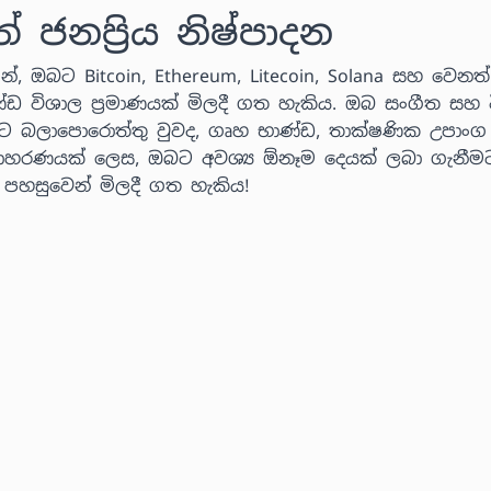
නප්‍රිය නිෂ්පාදන
්, ඔබට Bitcoin, Ethereum, Litecoin, Solana සහ වෙනත් ක
ණ්ඩ විශාල ප්‍රමාණයක් මිලදී ගත හැකිය. ඔබ සංගීත සහ ව
ට බලාපොරොත්තු වුවද, ගෘහ භාණ්ඩ, තාක්ෂණික උපාංග
 උදාහරණයක් ලෙස, ඔබට අවශ්‍ය ඕනෑම දෙයක් ලබා ගැනීම
් පහසුවෙන් මිලදී ගත හැකිය!