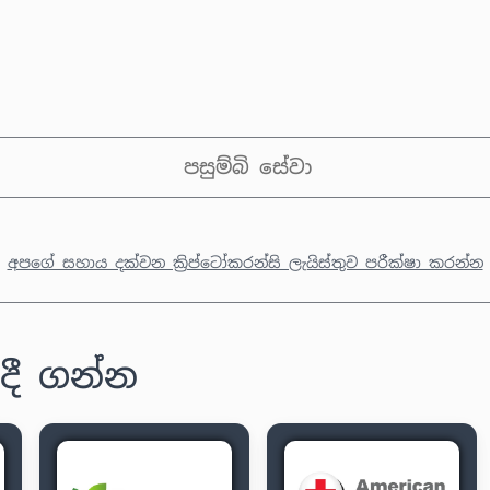
පසුම්බි සේවා
අපගේ සහාය දක්වන ක්‍රිප්ටෝකරන්සි ලැයිස්තුව පරීක්ෂා කරන්න
ලදී ගන්න