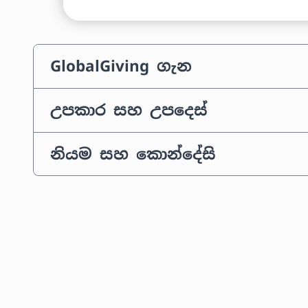
GlobalGiving ගැන
උපකාර සහ උපදෙස්
නියම සහ කොන්දේසි