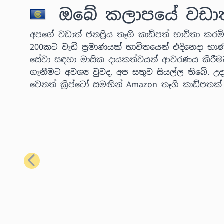
ඔබේ කලාපයේ වඩාත් ජ
අපගේ වඩාත් ජනප්‍රිය තෑගි කාඩ්පත් භාවිතා කරමින
200කට වැඩි ප්‍රමාණයක් භාවිතයෙන් එදිනෙදා භා
සේවා සඳහා මාසික දායකත්වයන් ආවරණය කිරීම
ගැනීමට අවශ්‍ය වුවද, අප සතුව සියල්ල තිබේ.
වෙනත් ක්‍රිප්ටෝ සමඟින් Amazon තෑගි කාඩ්පතක
පෙර