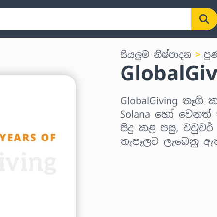
සියලුම නිෂ්පාදන
පු
GlobalGi
GlobalGiving තෑගි ක
Solana හෝ වෙනත් ක
සිදු කළ පසු, වවුචර
තැපෑලට ලැබෙනු ඇ
කලාපය තෝරන්න
මුදලක් තෝරන්න