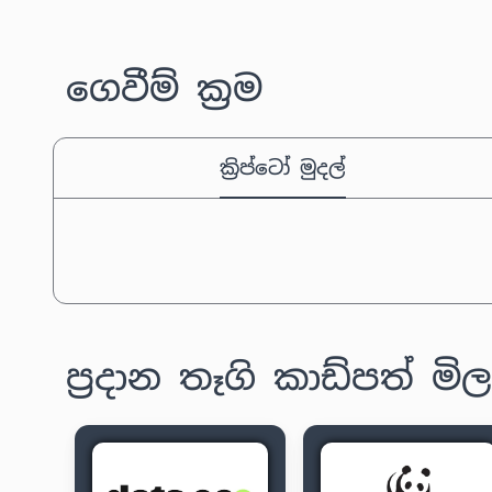
ගෙවීම් ක්‍රම
ක්‍රිප්ටෝ මුදල්
ප්‍රදාන තෑගි කාඩ්පත් මි