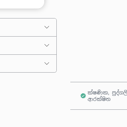
තක්සේරු කළ මිල
ක්ෂණික, පුද්ගල
ආරක්ෂිත