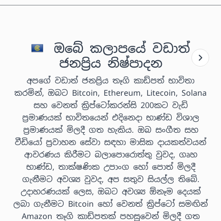
ඔබේ කලාපයේ වඩාත්
ජනප්‍රිය නිෂ්පාදන
අපගේ වඩාත් ජනප්‍රිය තෑගි කාඩ්පත් භාවිතා
කරමින්, ඔබට Bitcoin, Ethereum, Litecoin, Solana
සහ වෙනත් ක්‍රිප්ටෝකරන්සි 200කට වැඩි
ප්‍රමාණයක් භාවිතයෙන් එදිනෙදා භාණ්ඩ විශාල
ප්‍රමාණයක් මිලදී ගත හැකිය. ඔබ සංගීත සහ
වීඩියෝ ප්‍රවාහන සේවා සඳහා මාසික දායකත්වයන්
ආවරණය කිරීමට බලාපොරොත්තු වුවද, ගෘහ
භාණ්ඩ, තාක්ෂණික උපාංග හෝ පොත් මිලදී
ගැනීමට අවශ්‍ය වුවද, අප සතුව සියල්ල තිබේ.
උදාහරණයක් ලෙස, ඔබට අවශ්‍ය ඕනෑම දෙයක්
ලබා ගැනීමට Bitcoin හෝ වෙනත් ක්‍රිප්ටෝ සමඟින්
Amazon තෑගි කාඩ්පතක් පහසුවෙන් මිලදී ගත