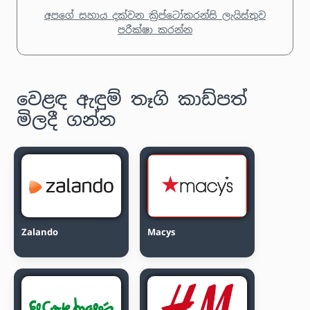
අපගේ සහාය දක්වන ක්‍රිප්ටෝකරන්සි ලැයිස්තුව
පරීක්ෂා කරන්න
වෙළඳ ඇඳුම් තෑගි කාඩ්පත්
මිලදී ගන්න
Zalando
Macys