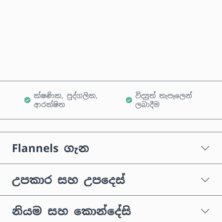
දැන්ම මිලදී ගන්න
කරත්තයට එක් කරන්න
ක්ෂණික, පුද්ගලික,
විද්‍යුත් තැපෑලෙන්
ආරක්ෂිත
ලබාදීම
Flannels ගැන
උපකාර සහ උපදෙස්
නියම සහ කොන්දේසි