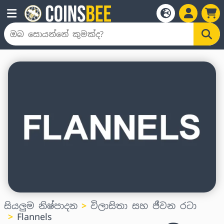
සියලුම නිෂ්පාදන
විලාසිතා සහ ජීවන රටා
Flannels