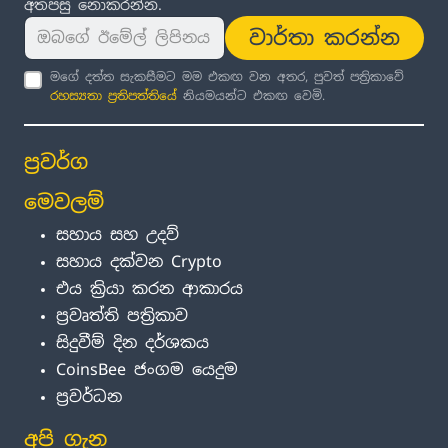
අතපසු නොකරන්න.
වාර්තා කරන්න
මගේ දත්ත සැකසීමට මම එකඟ වන අතර, පුවත් පත්‍රිකාවේ
රහස්‍යතා ප්‍රතිපත්තිය
ේ නියමයන්ට එකඟ වෙමි.
ප්‍රවර්ග
මෙවලම්
සහාය සහ උදව්
සහාය දක්වන Crypto
එය ක්‍රියා කරන ආකාරය
ප්‍රවෘත්ති පත්‍රිකාව
සිදුවීම් දින දර්ශකය
CoinsBee ජංගම යෙදුම
ප්‍රවර්ධන
අපි ගැන