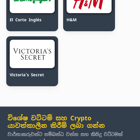
El Corte Inglés
H&M
Victoria's Secret
විශේෂ වට්ටම් සහ Crypto
යාවත්කාලීන කිරීම් ලබා ගන්න
වාර්තාකරුවන්ට සම්බන්ධ වන්න සහ කිසිදු වට්ටමක්