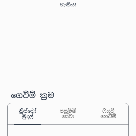
හැකිය!
ගෙවීම් ක්‍රම
ක්‍රිප්ටෝ
පසුම්බි
ෆියට්
මුදල්
සේවා
ගෙවීම්