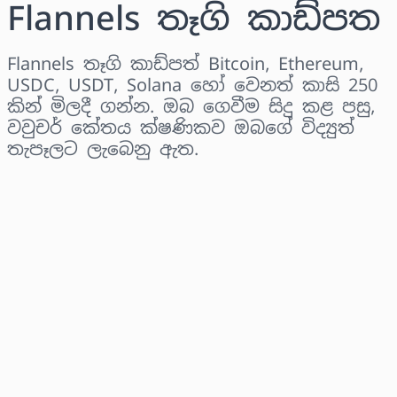
Flannels තෑගි කාඩ්පත
Flannels තෑගි කාඩ්පත් Bitcoin, Ethereum,
USDC, USDT, Solana හෝ වෙනත් කාසි 250
කින් මිලදී ගන්න. ඔබ ගෙවීම සිදු කළ පසු,
වවුචර් කේතය ක්ෂණිකව ඔබගේ විද්‍යුත්
තැපෑලට ලැබෙනු ඇත.
කලාපය තෝරන්න
මුදලක් තෝරන්න
තක්සේරු කළ මිල