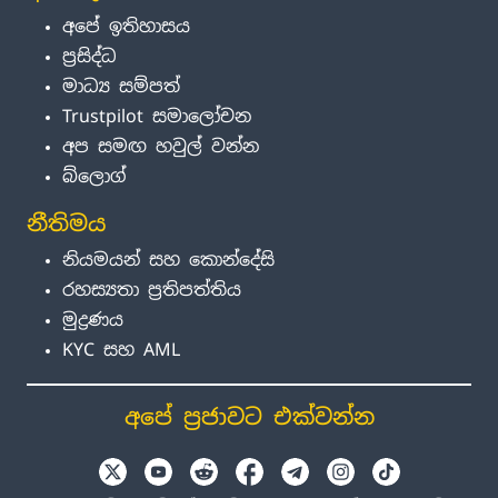
අපේ ඉතිහාසය
ප්‍රසිද්ධ
මාධ්‍ය සම්පත්
Trustpilot සමාලෝචන
අප සමඟ හවුල් වන්න
බ්ලොග්
නීතිමය
නියමයන් සහ කොන්දේසි
රහස්‍යතා ප්‍රතිපත්තිය
මුද්‍රණය
KYC සහ AML
අපේ ප්‍රජාවට එක්වන්න