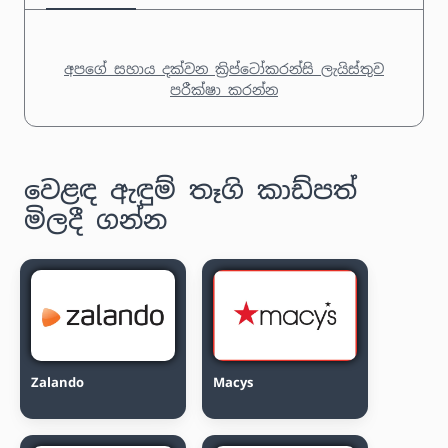
අපගේ සහාය දක්වන ක්‍රිප්ටෝකරන්සි ලැයිස්තුව
පරීක්ෂා කරන්න
වෙළඳ ඇඳුම් තෑගි කාඩ්පත්
මිලදී ගන්න
Zalando
Macys