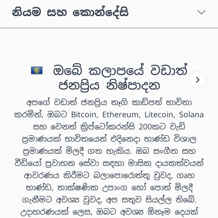
නියම සහ කොන්දේසි
ඔබේ කලාපයේ වඩාත්
ජනප්‍රිය නිෂ්පාදන
අපගේ වඩාත් ජනප්‍රිය තෑගි කාඩ්පත් භාවිතා
කරමින්, ඔබට Bitcoin, Ethereum, Litecoin, Solana
සහ වෙනත් ක්‍රිප්ටෝකරන්සි 200කට වැඩි
ප්‍රමාණයක් භාවිතයෙන් එදිනෙදා භාණ්ඩ විශාල
ප්‍රමාණයක් මිලදී ගත හැකිය. ඔබ සංගීත සහ
වීඩියෝ ප්‍රවාහන සේවා සඳහා මාසික දායකත්වයන්
ආවරණය කිරීමට බලාපොරොත්තු වුවද, ගෘහ
භාණ්ඩ, තාක්ෂණික උපාංග හෝ පොත් මිලදී
ගැනීමට අවශ්‍ය වුවද, අප සතුව සියල්ල තිබේ.
උදාහරණයක් ලෙස, ඔබට අවශ්‍ය ඕනෑම දෙයක්