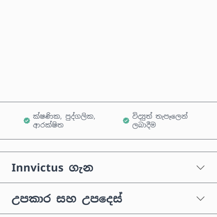
දැන්ම මිලදී ගන්න
කරත්තයට එක් කරන්න
ක්ෂණික, පුද්ගලික,
විද්‍යුත් තැපෑලෙන්
ආරක්ෂිත
ලබාදීම
Innvictus ගැන
උපකාර සහ උපදෙස්