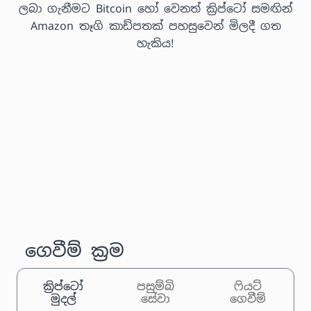
ලබා ගැනීමට Bitcoin හෝ වෙනත් ක්‍රිප්ටෝ සමඟින්
Amazon තෑගි කාඩ්පතක් පහසුවෙන් මිලදී ගත
හැකිය!
ගෙවීම් ක්‍රම
ක්‍රිප්ටෝ
පසුම්බි
ෆියට්
මුදල්
සේවා
ගෙවීම්