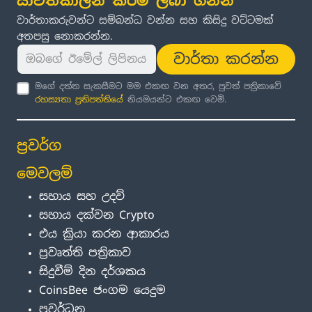
යාවත්කාලීන කිරීම් ලබා ගන්න
වාර්තාකරුවන්ට සම්බන්ධ වන්න සහ කිසිදු වට්ටමක්
අතපසු නොකරන්න.
වාර්තා කරන්න
මගේ දත්ත සැකසීමට මම එකඟ වන අතර, පුවත් පත්‍රිකාවේ
රහස්‍යතා ප්‍රතිපත්තිය
ේ නියමයන්ට එකඟ වෙමි.
ප්‍රවර්ග
මෙවලම්
සහාය සහ උදව්
සහාය දක්වන Crypto
එය ක්‍රියා කරන ආකාරය
ප්‍රවෘත්ති පත්‍රිකාව
සිදුවීම් දින දර්ශකය
CoinsBee ජංගම යෙදුම
ප්‍රවර්ධන