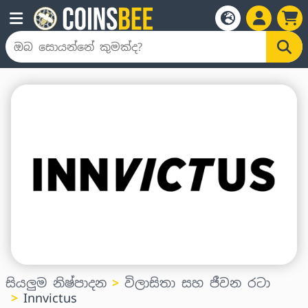
සියලුම නිෂ්පාදන
විලාසිතා සහ ජීවන රටා
Innvictus