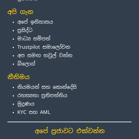
අපි ගැන
අපේ ඉතිහාසය
ප්‍රසිද්ධ
මාධ්‍ය සම්පත්
Trustpilot සමාලෝචන
අප සමඟ හවුල් වන්න
බ්ලොග්
නීතිමය
නියමයන් සහ කොන්දේසි
රහස්‍යතා ප්‍රතිපත්තිය
මුද්‍රණය
KYC සහ AML
අපේ ප්‍රජාවට එක්වන්න