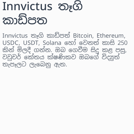
Innvictus තෑගි
කාඩ්පත
Innvictus තෑගි කාඩ්පත් Bitcoin, Ethereum,
USDC, USDT, Solana හෝ වෙනත් කාසි 250
කින් මිලදී ගන්න. ඔබ ගෙවීම සිදු කළ පසු,
වවුචර් කේතය ක්ෂණිකව ඔබගේ විද්‍යුත්
තැපෑලට ලැබෙනු ඇත.
කලාපය තෝරන්න
මුදලක් තෝරන්න
තක්සේරු කළ මිල