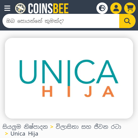
සියලුම නිෂ්පාදන
විලාසිතා සහ ජීවන රටා
Unica Hija