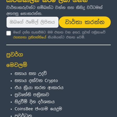
යාවත්කාලීන කිරීම් ලබා ගන්න
වාර්තාකරුවන්ට සම්බන්ධ වන්න සහ කිසිදු වට්ටමක්
අතපසු නොකරන්න.
වාර්තා කරන්න
මගේ දත්ත සැකසීමට මම එකඟ වන අතර, පුවත් පත්‍රිකාවේ
රහස්‍යතා ප්‍රතිපත්තිය
ේ නියමයන්ට එකඟ වෙමි.
ප්‍රවර්ග
මෙවලම්
සහාය සහ උදව්
සහාය දක්වන Crypto
එය ක්‍රියා කරන ආකාරය
ප්‍රවෘත්ති පත්‍රිකාව
සිදුවීම් දින දර්ශකය
CoinsBee ජංගම යෙදුම
ප්‍රවර්ධන