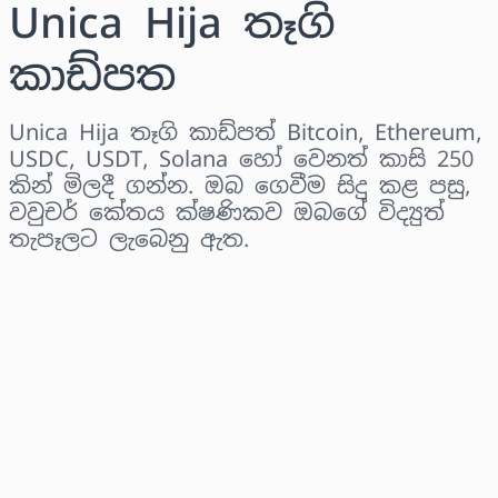
Unica Hija තෑගි
කාඩ්පත
Unica Hija තෑගි කාඩ්පත් Bitcoin, Ethereum,
USDC, USDT, Solana හෝ වෙනත් කාසි 250
කින් මිලදී ගන්න. ඔබ ගෙවීම සිදු කළ පසු,
වවුචර් කේතය ක්ෂණිකව ඔබගේ විද්‍යුත්
තැපෑලට ලැබෙනු ඇත.
කලාපය තෝරන්න
මුදලක් තෝරන්න
තක්සේරු කළ මිල