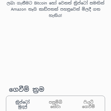
ලබා ගැනීමට Bitcoin හෝ වෙනත් ක්‍රිප්ටෝ සමඟින්
Amazon තෑගි කාඩ්පතක් පහසුවෙන් මිලදී ගත
හැකිය!
ගෙවීම් ක්‍රම
ක්‍රිප්ටෝ
පසුම්බි
ෆියට්
මුදල්
සේවා
ගෙවීම්