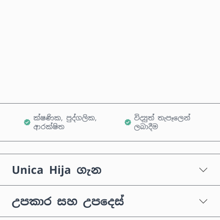
දැන්ම මිලදී ගන්න
කරත්තයට එක් කරන්න
ක්ෂණික, පුද්ගලික,
විද්‍යුත් තැපෑලෙන්
ආරක්ෂිත
ලබාදීම
Unica Hija ගැන
උපකාර සහ උපදෙස්