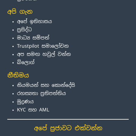
අපි ගැන
අපේ ඉතිහාසය
ප්‍රසිද්ධ
මාධ්‍ය සම්පත්
Trustpilot සමාලෝචන
අප සමඟ හවුල් වන්න
බ්ලොග්
නීතිමය
නියමයන් සහ කොන්දේසි
රහස්‍යතා ප්‍රතිපත්තිය
මුද්‍රණය
KYC සහ AML
අපේ ප්‍රජාවට එක්වන්න