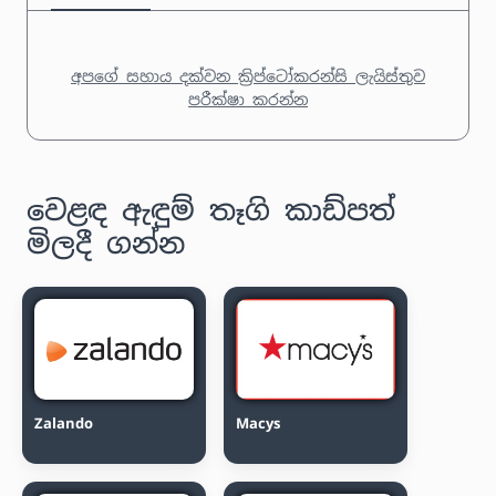
අපගේ සහාය දක්වන ක්‍රිප්ටෝකරන්සි ලැයිස්තුව
පරීක්ෂා කරන්න
වෙළඳ ඇඳුම් තෑගි කාඩ්පත්
මිලදී ගන්න
Zalando
Macys