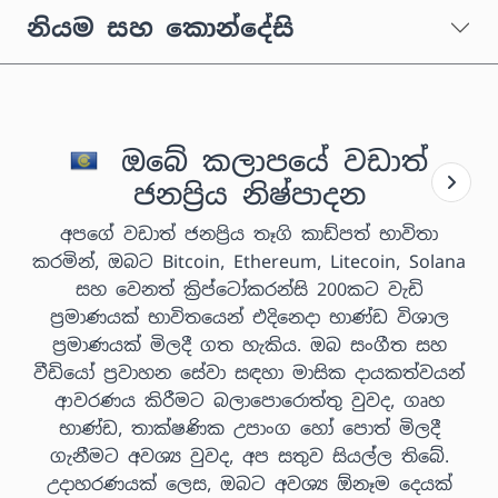
නියම සහ කොන්දේසි
ඔබේ කලාපයේ වඩාත්
ජනප්‍රිය නිෂ්පාදන
අපගේ වඩාත් ජනප්‍රිය තෑගි කාඩ්පත් භාවිතා
කරමින්, ඔබට Bitcoin, Ethereum, Litecoin, Solana
සහ වෙනත් ක්‍රිප්ටෝකරන්සි 200කට වැඩි
ප්‍රමාණයක් භාවිතයෙන් එදිනෙදා භාණ්ඩ විශාල
ප්‍රමාණයක් මිලදී ගත හැකිය. ඔබ සංගීත සහ
වීඩියෝ ප්‍රවාහන සේවා සඳහා මාසික දායකත්වයන්
ආවරණය කිරීමට බලාපොරොත්තු වුවද, ගෘහ
භාණ්ඩ, තාක්ෂණික උපාංග හෝ පොත් මිලදී
ගැනීමට අවශ්‍ය වුවද, අප සතුව සියල්ල තිබේ.
උදාහරණයක් ලෙස, ඔබට අවශ්‍ය ඕනෑම දෙයක්