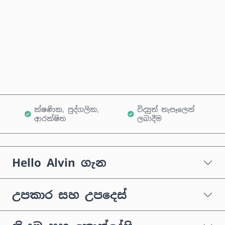
දැන්ම මිලදී ගන්න
කරත්තයට එක් කරන්න
ක්ෂණික, පුද්ගලික,
විද්‍යුත් තැපෑලෙන්
ආරක්ෂිත
ලබාදීම
Hello Alvin ගැන
උපකාර සහ උපදෙස්