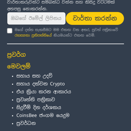
වාර්තාකරුවන්ට සම්බන්ධ වන්න සහ කිසිදු වට්ටමක්
අතපසු නොකරන්න.
වාර්තා කරන්න
මගේ දත්ත සැකසීමට මම එකඟ වන අතර, පුවත් පත්‍රිකාවේ
රහස්‍යතා ප්‍රතිපත්තිය
ේ නියමයන්ට එකඟ වෙමි.
ප්‍රවර්ග
මෙවලම්
සහාය සහ උදව්
සහාය දක්වන Crypto
එය ක්‍රියා කරන ආකාරය
ප්‍රවෘත්ති පත්‍රිකාව
සිදුවීම් දින දර්ශකය
CoinsBee ජංගම යෙදුම
ප්‍රවර්ධන