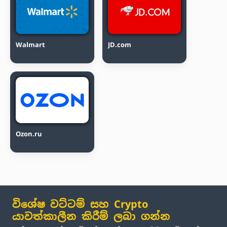
Walmart
JD.com
Ozon.ru
විශේෂ වට්ටම් සහ Crypto
යාවත්කාලීන කිරීම් ලබා ගන්න