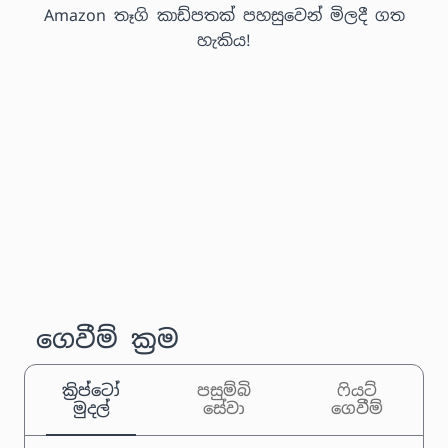
Amazon තෑගි කාඩ්පතක් පහසුවෙන් මිලදී ගත
හැකිය!
ගෙවීම් ක්‍රම
ක්‍රිප්ටෝ
පසුම්බි
ෆියට්
මුදල්
සේවා
ගෙවීම්