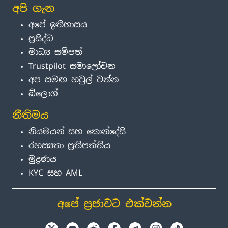
අපි ගැන
අපේ ඉතිහාසය
ප්‍රසිද්ධ
මාධ්‍ය සම්පත්
Trustpilot සමාලෝචන
අප සමඟ හවුල් වන්න
බ්ලොග්
නීතිමය
නියමයන් සහ කොන්දේසි
රහස්‍යතා ප්‍රතිපත්තිය
මුද්‍රණය
KYC සහ AML
අපේ ප්‍රජාවට එක්වන්න