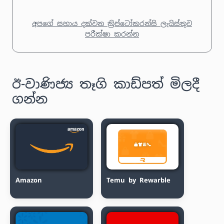
අපගේ සහාය දක්වන ක්‍රිප්ටෝකරන්සි ලැයිස්තුව
පරීක්ෂා කරන්න
ඊ-වාණිජ්‍ය තෑගි කාඩ්පත් මිලදී
ගන්න
Amazon
Temu by Rewarble