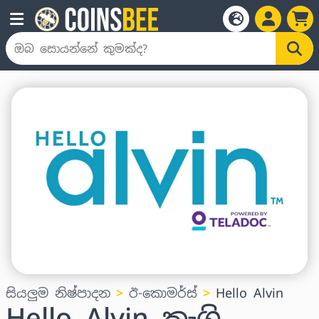
සියලුම නිෂ්පාදන
ඊ-කොමර්ස්
Hello Alvin
Hello Alvin තෑගි