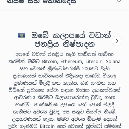
නියම සහ කොන්දේසි
ඔබේ කලාපයේ වඩාත්
ජනප්‍රිය නිෂ්පාදන
අපගේ වඩාත් ජනප්‍රිය තෑගි කාඩ්පත් භාවිතා
කරමින්, ඔබට Bitcoin, Ethereum, Litecoin, Solana
සහ වෙනත් ක්‍රිප්ටෝකරන්සි 200කට වැඩි
ප්‍රමාණයක් භාවිතයෙන් එදිනෙදා භාණ්ඩ විශාල
ප්‍රමාණයක් මිලදී ගත හැකිය. ඔබ සංගීත සහ
වීඩියෝ ප්‍රවාහන සේවා සඳහා මාසික දායකත්වයන්
ආවරණය කිරීමට බලාපොරොත්තු වුවද, ගෘහ
භාණ්ඩ, තාක්ෂණික උපාංග හෝ පොත් මිලදී
ගැනීමට අවශ්‍ය වුවද, අප සතුව සියල්ල තිබේ.
උදාහරණයක් ලෙස, ඔබට අවශ්‍ය ඕනෑම දෙයක්
ලබා ගැනීමට Bitcoin හෝ වෙනත් ක්‍රිප්ටෝ සමඟින්