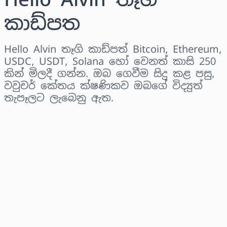
කාඩ්පත
Hello Alvin තෑගි කාඩ්පත් Bitcoin, Ethereum,
USDC, USDT, Solana හෝ වෙනත් කාසි 250
කින් මිලදී ගන්න. ඔබ ගෙවීම සිදු කළ පසු,
වවුචර් කේතය ක්ෂණිකව ඔබගේ විද්‍යුත්
තැපෑලට ලැබෙනු ඇත.
කලාපය තෝරන්න
මුදලක් තෝරන්න
තක්සේරු කළ මිල