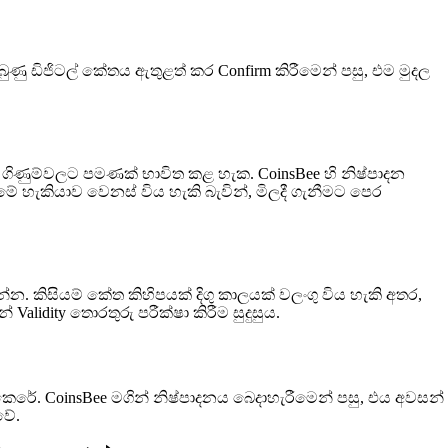
ුණු ඩිජිටල් කේතය ඇතුළත් කර Confirm කිරීමෙන් පසු, එම මුදල
x ගිණුම්වලට පමණක් භාවිත කළ හැක. CoinsBee හි නිෂ්පාදන
 හැකියාව වෙනස් විය හැකි බැවින්, මිලදී ගැනීමට පෙර
න්න. කිසියම් කේත කිහිපයක් දිගු කාලයක් වලංගු විය හැකි අතර,
idity තොරතුරු පරීක්ෂා කිරීම සුදුසුය.
කෙරේ. CoinsBee මගින් නිෂ්පාදනය බෙදාහැරීමෙන් පසු, එය අවසන්
වේ.