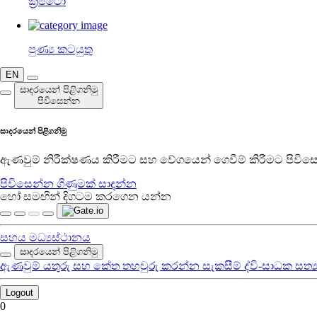
ක්‍රිප්ටෝ
පුණ්‍ය කටයුතු
EN
සාදරයෙන් පිළිගනිමු
පිවිසෙන්න
සාදරයෙන් පිළිගනිමු
ඇණවුම් නිරීක්ෂණය කිරීමට සහ වේගයෙන් ගෙවීම් කිරීමට පිවිස
පිවිසෙන්න
ගිණුමක් සාදන්න
හෝ සමඟින් දිගටම කරගෙන යන්න
සහය මධ්‍යස්ථානය
සාදරයෙන් පිළිගනිමු
ඇණවුම්
යතුරු සහ කේත
තහවුරු කරන්න
සැකසීම්
ද්වි-සාධක සත්
Logout
0