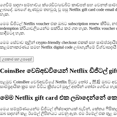
ගෙවීම් සඳහා සම්භාව්ය ක්රෙඩිට්/ඩෙබිට් කාඩ්පත් සහ වෙනත් සාම්ප්
ලබාදේ. ඔබගේ ඇණවුම තහවුරු වූ පසු Netflix gift card code em
හැක.
මෙම ඩිජිටල් Netflix voucher එක ඔබට subscription renew කිරීම,
redemption ක්රියාවලියෙන්ම සක්රිය කර ගත හැක. Netflix voucher
සාදීමටද හැක.
මෙම සේවාව තුළින් crypto-friendly checkout එකක් සහ සාම්ප්රද
කළමනාකරණය සමඟ Netflix digital code ලබාගැනීමේ විශ්වාසදායී
උපකාර සහ උපදෙස්
CoinsBee වෙබ්අඩවියෙන් Netflix ඩිජිටල් 
පළමුව CoinsBee වෙබ්අඩවියේ Netflix පිටුව තෝර，然后 ඔබට අවශ්‍ය gift
සාම්ප්‍රදායික ක්‍රම සහ විවිධ ක්‍රිප්ටෝ මුදල් අතරින් තෝරා ගෙ
මෙම Netflix gift card එක ලබාදෙන්නේ
මෙය සම්පූර්ණයෙන්ම ඩිජිටල් නිෂ්පාදනයක් බැවින්, කේතය ෆිසිකල් 
ඔබ සඳහන් කළ ඊමේල් ලිපිනයට යවනු ඇත. එම ඊමේල් එක තුළ ඔබ