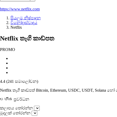
https://www.netflix.com
සියලුම නිෂ්පාදන
විනෝදාස්වාදය
Netflix
Netflix තෑගි කාඩ්පත
PROMO
4.4
(
241
සමාලෝචන
)
Netflix තෑගි කාඩ්පත් Bitcoin, Ethereum, USDC, USDT, Solana 
ಲಭ್ಯ ප්‍රවර්ධන
කලාපය තෝරන්න
මුදලක් තෝරන්න