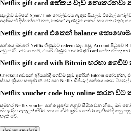
Netflix gift card කේතය වැඩ නොකරනව
පළමුව ඔබගේ Spam/ Junk ෆෝල්ඩරය ඇතුළු සියලුම ඊමේල් ෆෝල්ඩ
දෝෂයක් දිස්වන්නේ නම්, ඔබගේ ඇණවුම් අංකය සහ තොරතුරු සමඟ Co
Netflix gift card එකෙන් balance කොහො
කේතය ඔබගේ Netflix ගිණුමට redeem කළ පසු, Account පිටුවේ Bill
අඩුවෙයි. අවශ්‍ය නම්, එකම ගිණුමට තවත් gift card කේත එකතු කර
Netflix gift card with Bitcoin හරහා ග
Checkout අවසන් අදියරේදී ගෙවීම් ක්‍රම අතරින් Bitcoin තෝ
ස්වයංක්‍රීයව සම්පූර්ණ වේ සහ Netflix ඩිජිටල් කේතය ඔබට ඊමේල් 
Netflix voucher code buy online කරන 
සමහර Netflix voucher කේත ප්‍රදේශ අනුව සීමිත වන නිසා, ඔ
නිවැරදිව ඇතුළත් කිරීම සහ ගෙවීම් ක්‍රමය තෝරා ගැනීමේදී ගනු
හැකි වේ.
නියම සහ කොන්දේසි