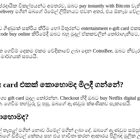
රදායික විකල්පයන්ට අමතරව, ඔබට pay instantly with Bitcoin වැනි
ail delivery මගින් ඔබගේ ඊමේල් ලිපිනයට එවන අතර, එය ඕනෑම වේල
 නව ගිණුමක් සක්රිය කිරීම හෝ මිතුරන්ට entertainment e-gift car
 code buy online කිරීමේදී ඔබට බහු මුදල් ඒකකවලින් තෝරාගැනීමට,
ායික ගෙවීම් දෙකම එකම වේදිකාවේ ලබා දෙන CoinsBee, ඔබට නිවැරදි
 මාර්ගයක් සපයයි.
gift card එකක් කොහොමද මිලදී ගන්නේ?
 card මුදල තෝරන්න. Checkout හිදී ඔබට buy Netflix digital gift 
විය හැක. ගෙවීම තහවුරු වූ පසු, ඔබගේ ඇණවුම ක්ෂණිකව සැකසෙයි.
 කොහොමද?
තැපැල් මගින් නොව ඊමේල් මගින් ලබා දේ. ඔබගේ ඇණවුම සම්පූර්ණ වූ 
ගේ ඩිජිටල් කේතය සහ එය භාවිතා කරන ආකාරය පිළිබඳ මූලික උ