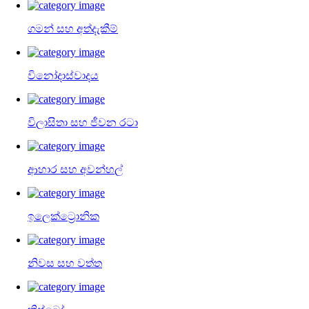
ගමන් සහ අත්දැකීම්
විනෝදාස්වාදය
විලාසිතා සහ ජීවන රටා
ආහාර සහ අවන්හල්
ඉලෙක්ට්‍රොනික
නිවස සහ වත්ත