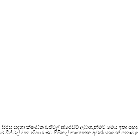
 සිරීස් සඳහා ක්ෂණික ඩිජිටල් ක්රෙඩිට් ලබාගැනීමට මෙය ඉතා පහසු වි
ෙන්ම ඩිජිටල් වන නිසා ඔබට ෆිසිකල් කාඩ්පතක අවශ්යතාවක් නොමැ