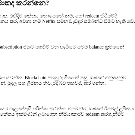
 මොකද කරන්නෙ?
 හැක. එහිදීම කේතය නොපෙනේ නම්, හෝ redeem කිරීමේදී
 කර, අවශ්‍ය නම් Netflix සමඟ වැඩිදුර සම්බන්ධ වීමට හැකි වේ.
 subscription එකට ගෙවීම් වන හැටියට මෙම balance ක්‍රමයෙන්
ම යවන්න. Blockchain තහවුරු වීමෙන් පසු, ඔබගේ ගනුදෙනුව
වින්, මුදල සහ ලිපිනය නිවැරදි බව තහවුරු කර ගන්න.
ාපයට ගැලපේදැයි පරීක්ෂා කරන්න. එමෙන්ම, ඔබගේ ඊමේල් ලිපිනය
 ඔබට කේතය ඉක්මණින් ලබාගෙන නිසියාකාරව redeem කරගැනීමට