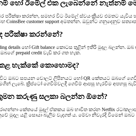
ා නම් හෝ ඊමේල් එක ලැබෙන්නේ නැත්නම්
ර පරීක්ෂා කරන්න, සමහර විට ඊමේල් ස්වයංක්‍රීයව එමතට යැවිය
insBee customer support අමතන්න. ඔවුන්ට ගනුදෙනුව සත්‍යාපනය
මද පරීක්ෂා කරන්නේ?
ing details හෝ Gift balance කොටස තුළින් ඉතිරි මුදල බලන්න. ඔබ
 ඔබගේ prepaid credit වැඩි කර ගත හැක.
ෙවීම කළ හැක්කේ කොහොමද?
රන්න, එවිට ඔබට සපයන වොලට් ලිපිනයට හෝ QR කේතයට ඔබගේ ගෙවී
මගින් ලැබේ. ක්‍රිප්ටෝ ගෙවීම්වලදී ගෙවීම් ආපසු හැරවීම අපහසු බැ
විට කුමන කරුණු සලකා බලන්න ඕනේ?
බ තෝරාගන්නා කේතයේ මුදල් ඒකකය ඔබ භාවිත කරන Netflix රට/කල
දෙනුවේ මුදල යළි සොයා බැලීම වැදගත් ය. මේවා නිවැරදි වීමෙන්