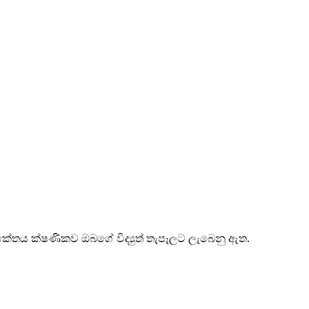
චර් කේතය ක්ෂණිකව ඔබගේ විද්‍යුත් තැපෑලට ලැබෙනු ඇත.