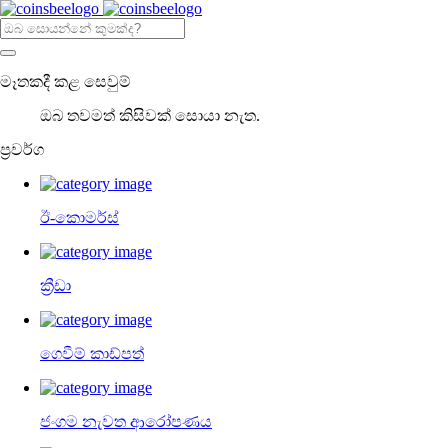
මෑතකදී කළ සෙවුම්
ඔබ තවමත් කිසිවක් සොයා නැත.
ප්‍රවර්ග
ඊ-කොමර්ස්
ක්‍රීඩා
ගෙවීම් කාඩ්පත්
ජංගම නැවත ආරෝපණය