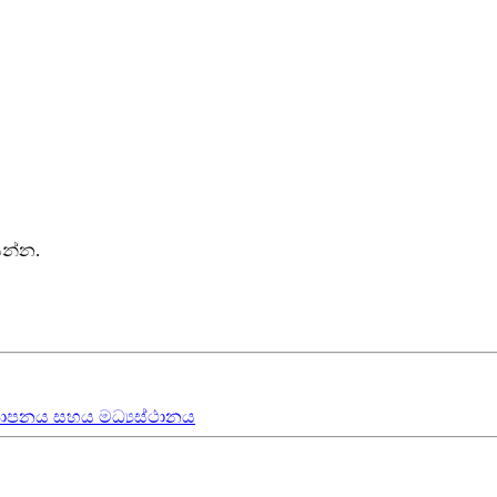
ෙන්න.
‍යාපනය
සහය මධ්‍යස්ථානය