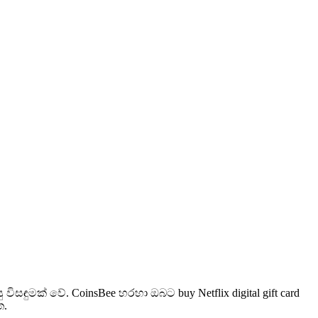
සඳුමක් වේ. CoinsBee හරහා ඔබට buy Netflix digital gift card
ත.