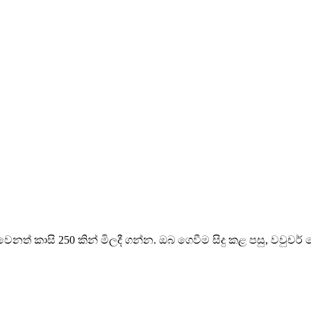
හෝ වෙනත් කාසි 250 කින් මිලදී ගන්න. ඔබ ගෙවීම සිදු කළ පසු, වවු