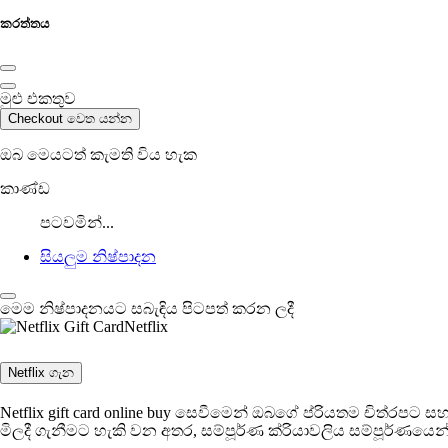
කරත්තය
මුළු එකතුව
Checkout වෙත යන්න
ඔබ මෙයටත් කැමති විය හැක
කාණ්ඩ
පටවමින්...
සියලුම නිෂ්පාදන
මෙම නිෂ්පාදනයට සබැඳිය පිටපත් කරන ලදී
Netflix
Netflix ගැන
Netflix gift card online buy සෙවීමෙන් ඔබගේ ප්රියතම චිත්රපට සහ
මිලදී ගැනීමට හැකි වන අතර, සම්පූර්ණ ක්රියාවලිය සම්පූර්ණය