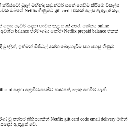
 ක්රිප්ටෝ මුදල් මඟින්ද කවුන්ටර් එකේ ගෙවීම් කිරීමේ විකල්ප
ාවක ඔබගේ Netflix ගිණුමට gift credit එකක් ලෙස ඇතුළත් කළ
d එකක් ලෙස යැවීම සඳහා භාවිත කළ හැකි අතර, කේතය online
 අවශ්ය balance ප්රමාණය තෝරා Netflix prepaid balance එකක්
 මුදලින්, ඉක්මන් ඩිජිටල් කේත බෙදාහැරීම සහ පහසු ගිණුම්
card සඳහා ක්‍රෙඩිට්/ඩෙබිට් කාඩ්පත්, බැංකු ගෙවීම් වැනි
තත්පර කිහිපයකින් Netflix gift card code email delivery මගින්
පදෙස් ඇතුළත් වේ.