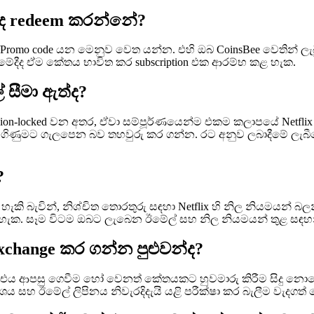
ද redeem කරන්නේ?
/Promo code යන මෙනුව වෙත යන්න. එහි ඔබ CoinsBee වෙතින් ලැබ
කිරීමේදීද ඒම කේතය භාවිත කර subscription එක ආරම්භ කළ හැක.
 සීමා ඇත්ද?
region-locked වන අතර, ඒවා සම්පූර්ණයෙන්ම එකම කලාපයේ Netfli
ගිණුමට ගැලපෙන බව තහවුරු කර ගන්න. රට අනුව ලබාදීමේ ලැබීමේ
?
හැකි බැවින්, නිශ්චිත තොරතුරු සඳහා Netflix හි නිල නියමයන් බල
හැක. සෑම විටම ඔබට ලැබෙන ඊමේල් සහ නිල නියමයන් තුළ සඳහන් Val
 exchange කර ගන්න පුළුවන්ද?
යයෙන් එය ආපසු ගෙවීම හෝ වෙනත් කේතයකට හුවමාරු කිරීම සිදු නො
ශය සහ ඊමේල් ලිපිනය නිවැරදිදැයි යළි පරීක්ෂා කර බැලීම වැදගත් 