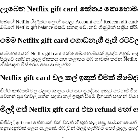
ලැබෙන Netflix gift card කේතය කොහොම
ඔබගේ Netflix ගිණුමට ලොග් වෙලා Account හෝ Redeem gift card
ඔබගේ Netflix gift balance එකට එකතු වේ. නව ගිණුමක් සක්‍රිය 
මෙම Netflix gift card ගොඩනැගී ඇති රටවල්
සාමාන්‍යයෙන් Netflix gift card කේත බොහොමයක් ප්‍රදේශ අනුව 
පිටුවේ දක්වන මුදල් ඒකකය සහ කලාපය ඔබ භාවිතා කරන Netflix 
නිෂ්පාදන විස්තරය සොයා බලන්න.
Netflix gift card වල කල් ඉකුත් වීමක් තිබේද
ගිෆ්ට් කාඩ්පත් වල වලංගු කාලය රට සහ ප්‍රදේශය අනුව වෙනස් විය 
වෙනත් ප්‍රදේශවල කේත සඳහා කල් ඉකුත් වීමේ දිනයක් සඳහන් විය 
මිලදී ගත් Netflix gift card එක refund හෝ
ඩිජිටල් gift card කේතයක් එක් වරක් නිකුත් කළ පසු, සාමාන්‍
ගනුදෙනුවක් ලෙස සැලකේ. එබැවින් මිලදී ගැනීමට පෙර මුදල, ප්‍රදේ