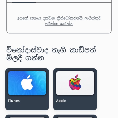
අපගේ සහාය දක්වන ක්‍රිප්ටෝකරන්සි ලැයිස්තුව
පරීක්ෂා කරන්න
විනෝදාස්වාද තෑගි කාඩ්පත්
මිලදී ගන්න
iTunes
Apple