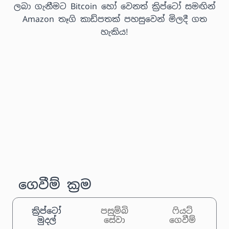
ලබා ගැනීමට Bitcoin හෝ වෙනත් ක්‍රිප්ටෝ සමඟින්
Amazon තෑගි කාඩ්පතක් පහසුවෙන් මිලදී ගත
හැකිය!
ගෙවීම් ක්‍රම
ක්‍රිප්ටෝ
පසුම්බි
ෆියට්
මුදල්
සේවා
ගෙවීම්