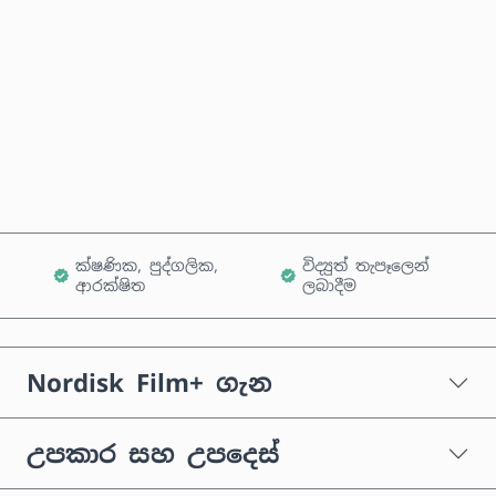
දැන්ම මිලදී ගන්න
කරත්තයට එක් කරන්න
ක්ෂණික, පුද්ගලික,
විද්‍යුත් තැපෑලෙන්
ආරක්ෂිත
ලබාදීම
Nordisk Film+ ගැන
උපකාර සහ උපදෙස්