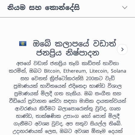
නියම සහ කොන්දේසි
ඔබේ කලාපයේ වඩාත්
ජනප්‍රිය නිෂ්පාදන
අපගේ වඩාත් ජනප්‍රිය තෑගි කාඩ්පත් භාවිතා
කරමින්, ඔබට Bitcoin, Ethereum, Litecoin, Solana
සහ වෙනත් ක්‍රිප්ටෝකරන්සි 200කට වැඩි
ප්‍රමාණයක් භාවිතයෙන් එදිනෙදා භාණ්ඩ විශාල
ප්‍රමාණයක් මිලදී ගත හැකිය. ඔබ සංගීත සහ
වීඩියෝ ප්‍රවාහන සේවා සඳහා මාසික දායකත්වයන්
ආවරණය කිරීමට බලාපොරොත්තු වුවද, ගෘහ
භාණ්ඩ, තාක්ෂණික උපාංග හෝ පොත් මිලදී
ගැනීමට අවශ්‍ය වුවද, අප සතුව සියල්ල තිබේ.
උදාහරණයක් ලෙස, ඔබට අවශ්‍ය ඕනෑම දෙයක්