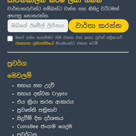
යාවත්කාලීන කිරීම් ලබා ගන්න
වාර්තාකරුවන්ට සම්බන්ධ වන්න සහ කිසිදු වට්ටමක්
අතපසු නොකරන්න.
වාර්තා කරන්න
මගේ දත්ත සැකසීමට මම එකඟ වන අතර, පුවත් පත්‍රිකාවේ
රහස්‍යතා ප්‍රතිපත්තිය
ේ නියමයන්ට එකඟ වෙමි.
ප්‍රවර්ග
මෙවලම්
සහාය සහ උදව්
සහාය දක්වන Crypto
එය ක්‍රියා කරන ආකාරය
ප්‍රවෘත්ති පත්‍රිකාව
සිදුවීම් දින දර්ශකය
CoinsBee ජංගම යෙදුම
ප්‍රවර්ධන