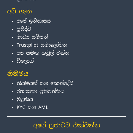
අපි ගැන
අපේ ඉතිහාසය
ප්‍රසිද්ධ
මාධ්‍ය සම්පත්
Trustpilot සමාලෝචන
අප සමඟ හවුල් වන්න
බ්ලොග්
නීතිමය
නියමයන් සහ කොන්දේසි
රහස්‍යතා ප්‍රතිපත්තිය
මුද්‍රණය
KYC සහ AML
අපේ ප්‍රජාවට එක්වන්න