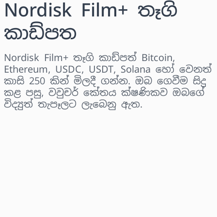
Nordisk Film+ තෑගි
කාඩ්පත
Nordisk Film+ තෑගි කාඩ්පත් Bitcoin,
Ethereum, USDC, USDT, Solana හෝ වෙනත්
කාසි 250 කින් මිලදී ගන්න. ඔබ ගෙවීම සිදු
කළ පසු, වවුචර් කේතය ක්ෂණිකව ඔබගේ
විද්‍යුත් තැපෑලට ලැබෙනු ඇත.
කලාපය තෝරන්න
මුදලක් තෝරන්න
තක්සේරු කළ මිල