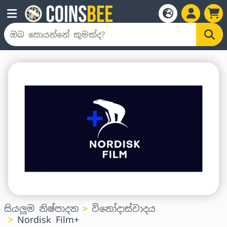
සියලුම නිෂ්පාදන
විනෝදාස්වාදය
Nordisk Film+