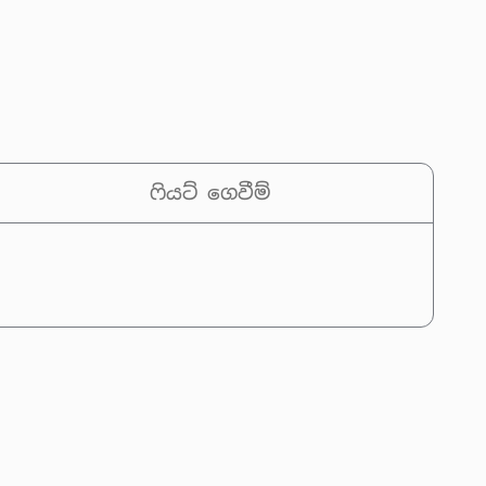
ෆියට් ගෙවීම්