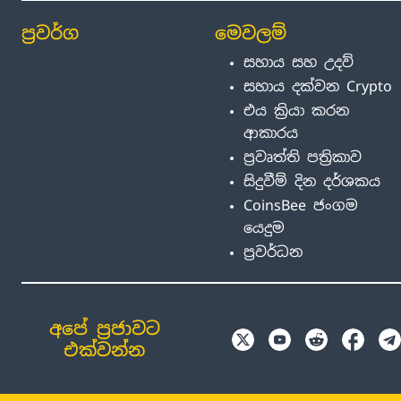
ප්‍රවර්ග
මෙවලම්
සහාය සහ උදව්
සහාය දක්වන Crypto
එය ක්‍රියා කරන
ආකාරය
ප්‍රවෘත්ති පත්‍රිකාව
සිදුවීම් දින දර්ශකය
CoinsBee ජංගම
යෙදුම
ප්‍රවර්ධන
අපේ ප්‍රජාවට
එක්වන්න