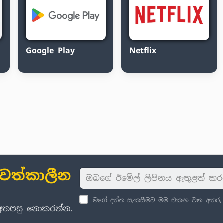
Google Play
Netflix
ාවත්කාලීන
මගේ දත්ත සැකසීමට මම එකඟ වන අතර, පු
් අතපසු නොකරන්න.