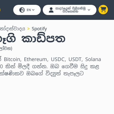
සාදරයෙන් පිළිගනිමු
EN
පිවිසෙන්න
නෝදාස්වාදය
Spotify
තෑගි කාඩ්පත
ලෝචන
)
් Bitcoin, Ethereum, USDC, USDT, Solana
 කින් මිලදී ගන්න. ඔබ ගෙවීම සිදු කළ
ක්ෂණිකව ඔබගේ විද්‍යුත් තැපෑලට