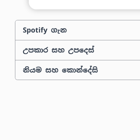
Spotify ගැන
උපකාර සහ උපදෙස්
නියම සහ කොන්දේසි