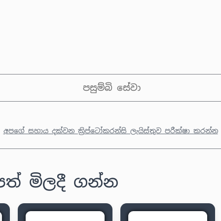
පසුම්බි සේවා
අපගේ සහාය දක්වන ක්‍රිප්ටෝකරන්සි ලැයිස්තුව පරීක්ෂා කරන්න
පත් මිලදී ගන්න