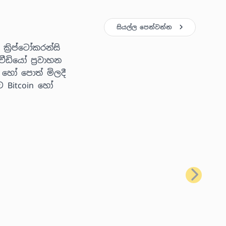
සියල්ල පෙන්වන්න
්‍රිප්ටෝකරන්සි
ීඩියෝ ප්‍රවාහන
 හෝ පොත් මිලදී
ට Bitcoin හෝ
ඊළඟ