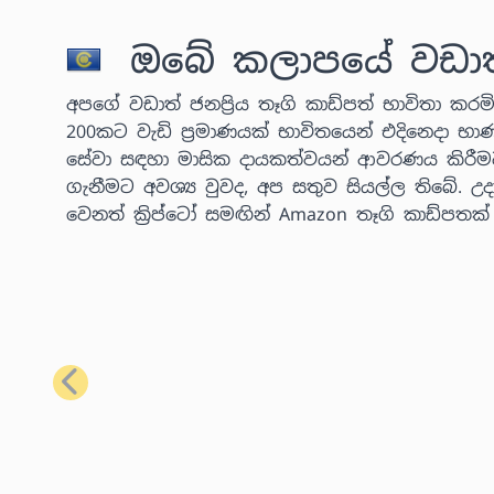
ඔබේ කලාපයේ වඩාත් ජ
අපගේ වඩාත් ජනප්‍රිය තෑගි කාඩ්පත් භාවිතා කරමින
200කට වැඩි ප්‍රමාණයක් භාවිතයෙන් එදිනෙදා භා
සේවා සඳහා මාසික දායකත්වයන් ආවරණය කිරීම
ගැනීමට අවශ්‍ය වුවද, අප සතුව සියල්ල තිබේ.
වෙනත් ක්‍රිප්ටෝ සමඟින් Amazon තෑගි කාඩ්පතක
පෙර