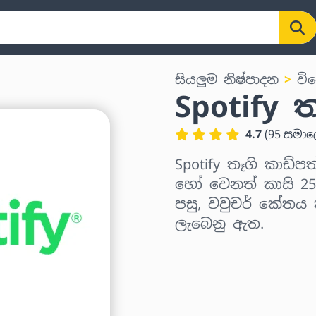
සියලුම නිෂ්පාදන
වි
Spotify 
4.7
(
95
සමා
Spotify තෑගි කාඩ්පත
හෝ වෙනත් කාසි 250
පසු, වවුචර් කේතය 
ලැබෙනු ඇත.
කලාපය තෝරන්න
මුදලක් තෝරන්න