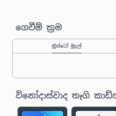
ගෙවීම් ක්‍රම
ක්‍රිප්ටෝ මුදල්
විනෝදාස්වාද තෑගි කාඩ්