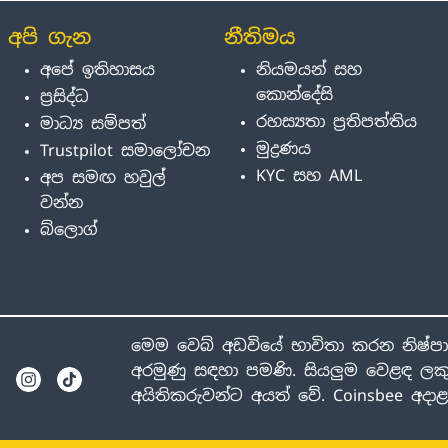
අපි ගැන
නීතිමය
අපේ ඉතිහාසය
නියමයන් සහ
කොන්දේසි
ප්‍රසිද්ධ
රහස්‍යතා ප්‍රතිපත්තිය
මාධ්‍ය සම්පත්
මුද්‍රණය
Trustpilot සමාලෝචන
KYC සහ AML
අප සමඟ හවුල්
වන්න
බ්ලොග්
මෙම වෙබ් අඩවියේ භාවිතා කරන නිෂ්ප
අරමුණු සඳහා පමණි. සියලුම වෙළඳ ලකු
අයිතිකරුවන්ට අයත් වේ. Coinsbee අද