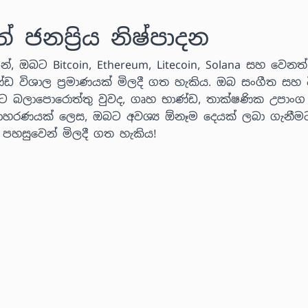
නප්‍රිය නිෂ්පාදන
්, ඔබට Bitcoin, Ethereum, Litecoin, Solana සහ වෙනත් ක
ණ්ඩ විශාල ප්‍රමාණයක් මිලදී ගත හැකිය. ඔබ සංගීත සහ ව
ට බලාපොරොත්තු වුවද, ගෘහ භාණ්ඩ, තාක්ෂණික උපාංග
 උදාහරණයක් ලෙස, ඔබට අවශ්‍ය ඕනෑම දෙයක් ලබා ගැනීම
් පහසුවෙන් මිලදී ගත හැකිය!