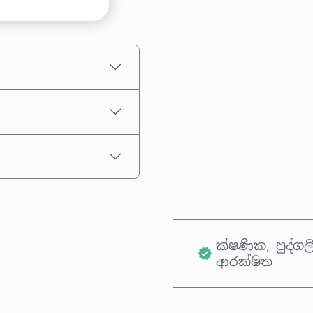
තක්සේරු කළ මිල
ක්ෂණික, පුද්ගල
ආරක්ෂිත