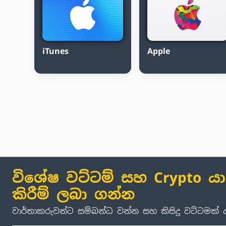
iTunes
Apple
විශේෂ වට්ටම් සහ Crypto ය
කිරීම් ලබා ගන්න
වාර්තාකරුවන්ට සම්බන්ධ වන්න සහ කිසිදු වට්ටමක