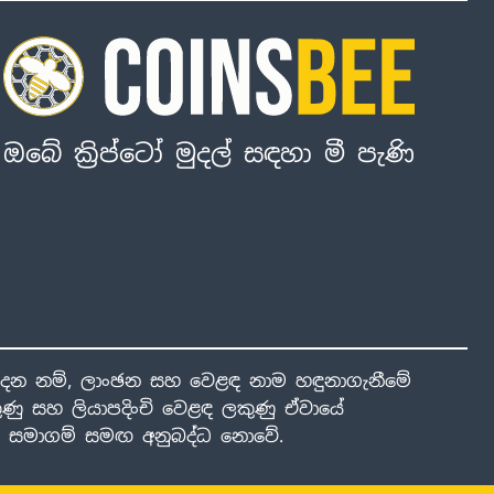
ඔබේ ක්‍රිප්ටෝ මුදල් සඳහා මී පැණි
ාදන නම්, ලාංඡන සහ වෙළඳ නාම හඳුනාගැනීමේ
ණු සහ ලියාපදිංචි වෙළඳ ලකුණු ඒවායේ
ාළ සමාගම් සමඟ අනුබද්ධ නොවේ.