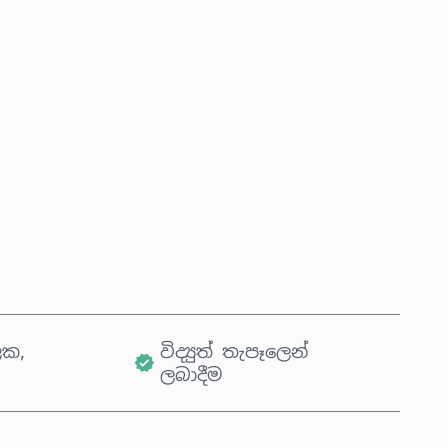
දැන්ම මිලදී ගන්න
කරත්තයට එක් කරන්න
ික,
විද්‍යුත් තැපෑලෙන්
ලබාදීම