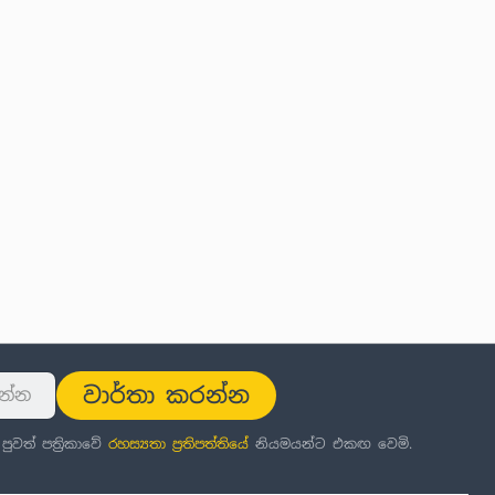
වාර්තා කරන්න
වත් පත්‍රිකාවේ
රහස්‍යතා ප්‍රතිපත්තිය
ේ නියමයන්ට එකඟ වෙමි.