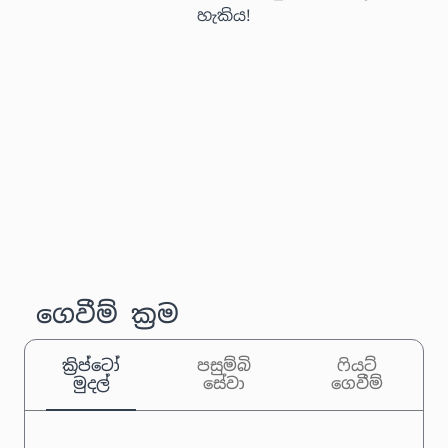
හැකිය!
ගෙවීම් ක්‍රම
ක්‍රිප්ටෝ
පසුම්බි
ෆියට්
මුදල්
සේවා
ගෙවීම්