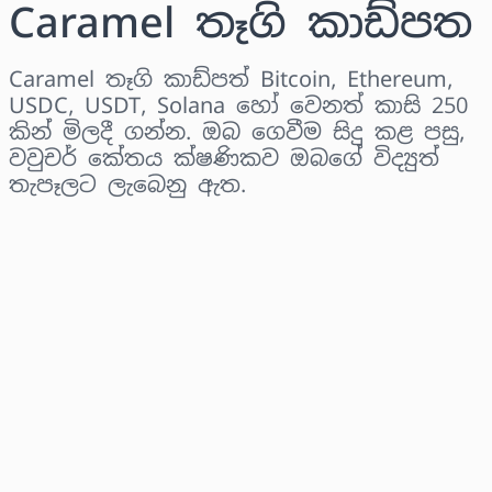
Caramel තෑගි කාඩ්පත
Caramel තෑගි කාඩ්පත් Bitcoin, Ethereum,
USDC, USDT, Solana හෝ වෙනත් කාසි 250
කින් මිලදී ගන්න. ඔබ ගෙවීම සිදු කළ පසු,
වවුචර් කේතය ක්ෂණිකව ඔබගේ විද්‍යුත්
තැපෑලට ලැබෙනු ඇත.
කලාපය තෝරන්න
මුදලක් තෝරන්න
තක්සේරු කළ මිල