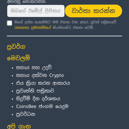
අතපසු නොකරන්න.
වාර්තා කරන්න
මගේ දත්ත සැකසීමට මම එකඟ වන අතර, පුවත් පත්‍රිකාවේ
රහස්‍යතා ප්‍රතිපත්තිය
ේ නියමයන්ට එකඟ වෙමි.
ප්‍රවර්ග
මෙවලම්
සහාය සහ උදව්
සහාය දක්වන Crypto
එය ක්‍රියා කරන ආකාරය
ප්‍රවෘත්ති පත්‍රිකාව
සිදුවීම් දින දර්ශකය
CoinsBee ජංගම යෙදුම
ප්‍රවර්ධන
අපි ගැන