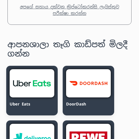
අපගේ සහාය දක්වන ක්‍රිප්ටෝකරන්සි ලැයිස්තුව
පරීක්ෂා කරන්න
ආපනශාලා තෑගි කාඩ්පත් මිලදී
ගන්න
Uber Eats
DoorDash