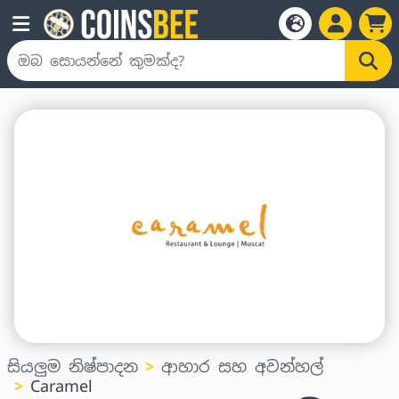
සියලුම නිෂ්පාදන
ආහාර සහ අවන්හල්
Caramel