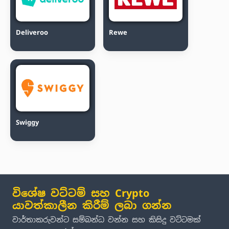
Deliveroo
Rewe
Swiggy
විශේෂ වට්ටම් සහ Crypto
යාවත්කාලීන කිරීම් ලබා ගන්න
වාර්තාකරුවන්ට සම්බන්ධ වන්න සහ කිසිදු වට්ටමක්