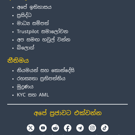
අපේ ඉතිහාසය
ප්‍රසිද්ධ
මාධ්‍ය සම්පත්
Trustpilot සමාලෝචන
අප සමඟ හවුල් වන්න
බ්ලොග්
නීතිමය
නියමයන් සහ කොන්දේසි
රහස්‍යතා ප්‍රතිපත්තිය
මුද්‍රණය
KYC සහ AML
අපේ ප්‍රජාවට එක්වන්න