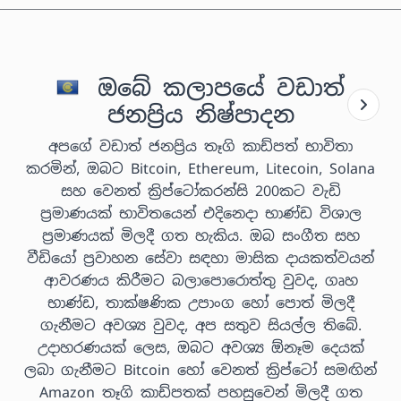
ඔබේ කලාපයේ වඩාත්
ජනප්‍රිය නිෂ්පාදන
අපගේ වඩාත් ජනප්‍රිය තෑගි කාඩ්පත් භාවිතා
කරමින්, ඔබට Bitcoin, Ethereum, Litecoin, Solana
සහ වෙනත් ක්‍රිප්ටෝකරන්සි 200කට වැඩි
ප්‍රමාණයක් භාවිතයෙන් එදිනෙදා භාණ්ඩ විශාල
ප්‍රමාණයක් මිලදී ගත හැකිය. ඔබ සංගීත සහ
වීඩියෝ ප්‍රවාහන සේවා සඳහා මාසික දායකත්වයන්
ආවරණය කිරීමට බලාපොරොත්තු වුවද, ගෘහ
භාණ්ඩ, තාක්ෂණික උපාංග හෝ පොත් මිලදී
ගැනීමට අවශ්‍ය වුවද, අප සතුව සියල්ල තිබේ.
උදාහරණයක් ලෙස, ඔබට අවශ්‍ය ඕනෑම දෙයක්
ලබා ගැනීමට Bitcoin හෝ වෙනත් ක්‍රිප්ටෝ සමඟින්
Amazon තෑගි කාඩ්පතක් පහසුවෙන් මිලදී ගත