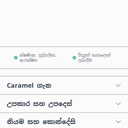
දැන්ම මිලදී ගන්න
කරත්තයට එක් කරන්න
ක්ෂණික, පුද්ගලික,
විද්‍යුත් තැපෑලෙන්
ආරක්ෂිත
ලබාදීම
Caramel ගැන
උපකාර සහ උපදෙස්
නියම සහ කොන්දේසි