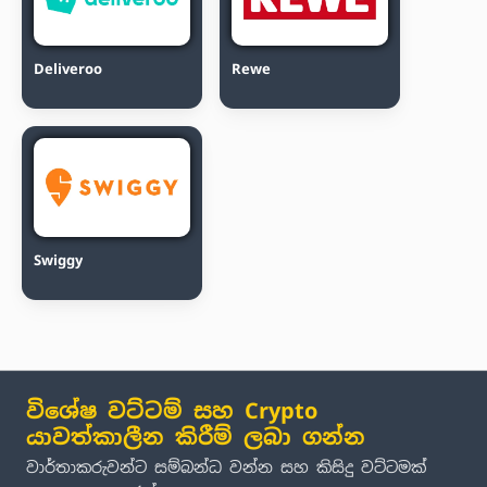
Deliveroo
Rewe
Swiggy
විශේෂ වට්ටම් සහ Crypto
යාවත්කාලීන කිරීම් ලබා ගන්න
වාර්තාකරුවන්ට සම්බන්ධ වන්න සහ කිසිදු වට්ටමක්