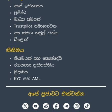
අපේ ඉතිහාසය
ප්‍රසිද්ධ
මාධ්‍ය සම්පත්
Trustpilot සමාලෝචන
අප සමඟ හවුල් වන්න
බ්ලොග්
නීතිමය
නියමයන් සහ කොන්දේසි
රහස්‍යතා ප්‍රතිපත්තිය
මුද්‍රණය
KYC සහ AML
අපේ ප්‍රජාවට එක්වන්න