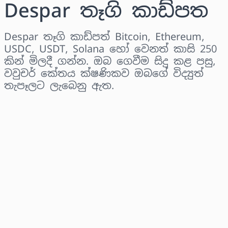
Despar තෑගි කාඩ්පත
Despar තෑගි කාඩ්පත් Bitcoin, Ethereum,
USDC, USDT, Solana හෝ වෙනත් කාසි 250
කින් මිලදී ගන්න. ඔබ ගෙවීම සිදු කළ පසු,
වවුචර් කේතය ක්ෂණිකව ඔබගේ විද්‍යුත්
තැපෑලට ලැබෙනු ඇත.
කලාපය තෝරන්න
මුදලක් තෝරන්න
තක්සේරු කළ මිල