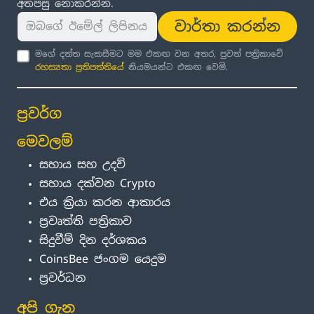
අතපසු නොකරන්න.
වාර්තා කරන්න
මගේ දත්ත සැකසීමට මම එකඟ වන අතර, පුවත් පත්‍රිකාවේ
රහස්‍යතා ප්‍රතිපත්තිය
ේ නියමයන්ට එකඟ වෙමි.
ප්‍රවර්ග
මෙවලම්
සහාය සහ උදව්
සහාය දක්වන Crypto
එය ක්‍රියා කරන ආකාරය
ප්‍රවෘත්ති පත්‍රිකාව
සිදුවීම් දින දර්ශකය
CoinsBee ජංගම යෙදුම
ප්‍රවර්ධන
අපි ගැන