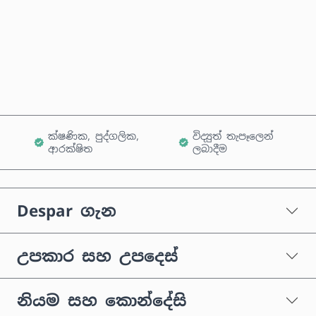
දැන්ම මිලදී ගන්න
කරත්තයට එක් කරන්න
ක්ෂණික, පුද්ගලික,
විද්‍යුත් තැපෑලෙන්
ආරක්ෂිත
ලබාදීම
Despar ගැන
උපකාර සහ උපදෙස්
නියම සහ කොන්දේසි