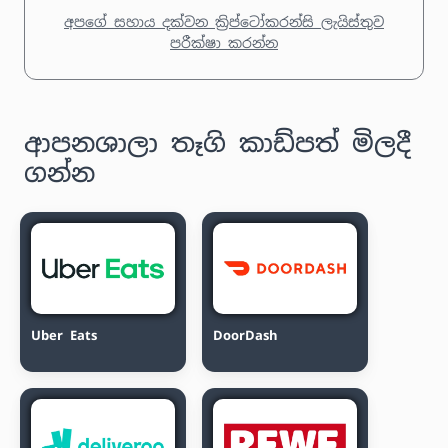
අපගේ සහාය දක්වන ක්‍රිප්ටෝකරන්සි ලැයිස්තුව
පරීක්ෂා කරන්න
ආපනශාලා තෑගි කාඩ්පත් මිලදී
ගන්න
Uber Eats
DoorDash