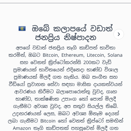
ඔබේ කලාපයේ වඩාත්
ජනප්‍රිය නිෂ්පාදන
අපගේ වඩාත් ජනප්‍රිය තෑගි කාඩ්පත් භාවිතා
කරමින්, ඔබට Bitcoin, Ethereum, Litecoin, Solana
සහ වෙනත් ක්‍රිප්ටෝකරන්සි 200කට වැඩි
ප්‍රමාණයක් භාවිතයෙන් එදිනෙදා භාණ්ඩ විශාල
ප්‍රමාණයක් මිලදී ගත හැකිය. ඔබ සංගීත සහ
වීඩියෝ ප්‍රවාහන සේවා සඳහා මාසික දායකත්වයන්
ආවරණය කිරීමට බලාපොරොත්තු වුවද, ගෘහ
භාණ්ඩ, තාක්ෂණික උපාංග හෝ පොත් මිලදී
ගැනීමට අවශ්‍ය වුවද, අප සතුව සියල්ල තිබේ.
උදාහරණයක් ලෙස, ඔබට අවශ්‍ය ඕනෑම දෙයක්
ලබා ගැනීමට Bitcoin හෝ වෙනත් ක්‍රිප්ටෝ සමඟින්
Amazon තෑගි කාඩ්පතක් පහසුවෙන් මිලදී ගත