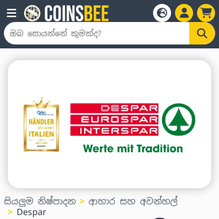
සියලුම නිෂ්පාදන
ආහාර සහ අවන්හල්
Despar