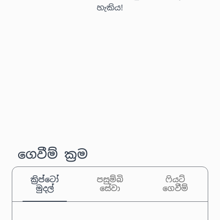
හැකිය!
ගෙවීම් ක්‍රම
ක්‍රිප්ටෝ
පසුම්බි
ෆියට්
මුදල්
සේවා
ගෙවීම්