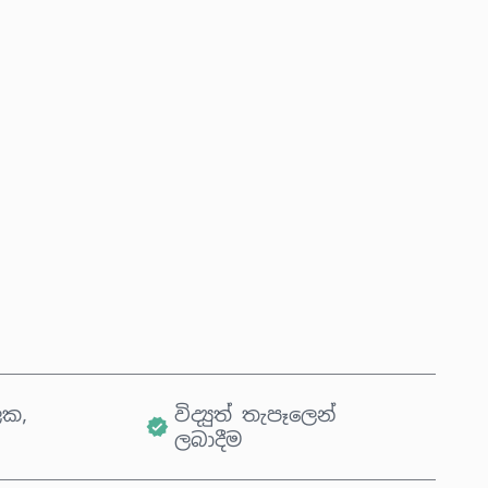
දැන්ම මිලදී ගන්න
කරත්තයට එක් කරන්න
ික,
විද්‍යුත් තැපෑලෙන්
ලබාදීම