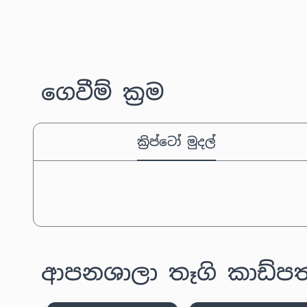
ගෙවීම් ක්‍රම
ක්‍රිප්ටෝ මුදල්
ආපනශාලා තෑගි කාඩ්පත්