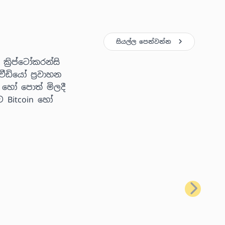
සියල්ල පෙන්වන්න
්‍රිප්ටෝකරන්සි
ීඩියෝ ප්‍රවාහන
 හෝ පොත් මිලදී
ට Bitcoin හෝ
ඊළඟ