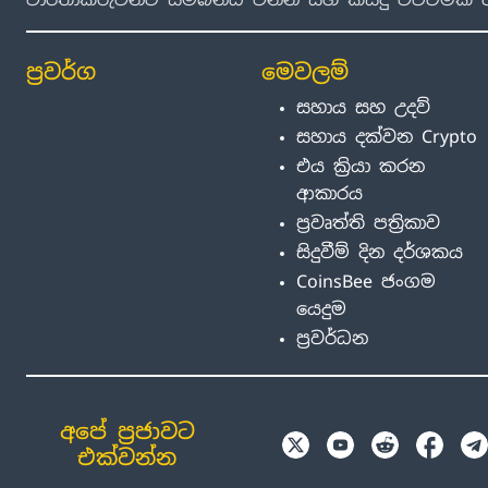
ප්‍රවර්ග
මෙවලම්
සහාය සහ උදව්
සහාය දක්වන Crypto
එය ක්‍රියා කරන
ආකාරය
ප්‍රවෘත්ති පත්‍රිකාව
සිදුවීම් දින දර්ශකය
CoinsBee ජංගම
යෙදුම
ප්‍රවර්ධන
අපේ ප්‍රජාවට
එක්වන්න