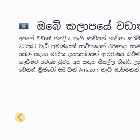
ඔබේ කලාපයේ වඩාත් ජ
අපගේ වඩාත් ජනප්‍රිය තෑගි කාඩ්පත් භාවිතා කරමින
200කට වැඩි ප්‍රමාණයක් භාවිතයෙන් එදිනෙදා භා
සේවා සඳහා මාසික දායකත්වයන් ආවරණය කිරීම
ගැනීමට අවශ්‍ය වුවද, අප සතුව සියල්ල තිබේ.
වෙනත් ක්‍රිප්ටෝ සමඟින් Amazon තෑගි කාඩ්පතක
පෙර