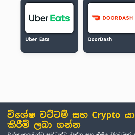
Uber Eats
DoorDash
විශේෂ වට්ටම් සහ Crypto ය
කිරීම් ලබා ගන්න
වාර්තාකරුවන්ට සම්බන්ධ වන්න සහ කිසිදු වට්ටමක