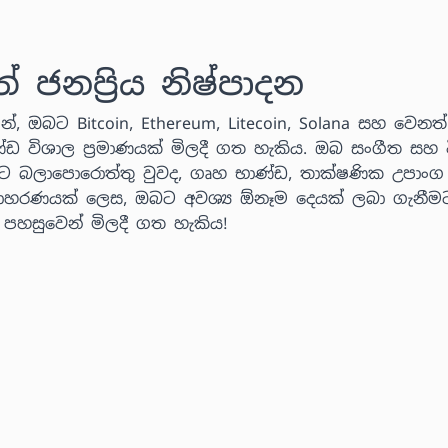
නප්‍රිය නිෂ්පාදන
්, ඔබට Bitcoin, Ethereum, Litecoin, Solana සහ වෙනත් ක
ණ්ඩ විශාල ප්‍රමාණයක් මිලදී ගත හැකිය. ඔබ සංගීත සහ ව
ට බලාපොරොත්තු වුවද, ගෘහ භාණ්ඩ, තාක්ෂණික උපාංග
 උදාහරණයක් ලෙස, ඔබට අවශ්‍ය ඕනෑම දෙයක් ලබා ගැනීම
් පහසුවෙන් මිලදී ගත හැකිය!