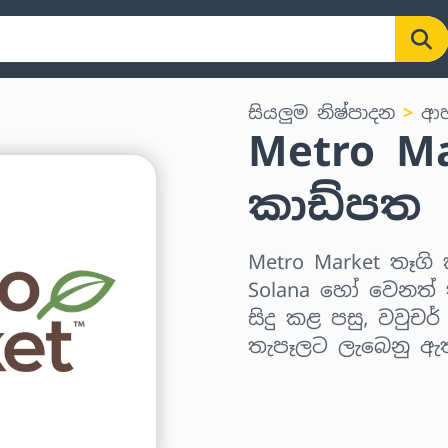
සියලුම නිෂ්පාදන
ආහ
Metro Ma
කාඩ්පත
Metro Market තෑගි 
Solana හෝ වෙනත් ක
සිදු කළ පසු, වවුචර
තැපෑලට ලැබෙනු ඇ
කලාපය තෝරන්න