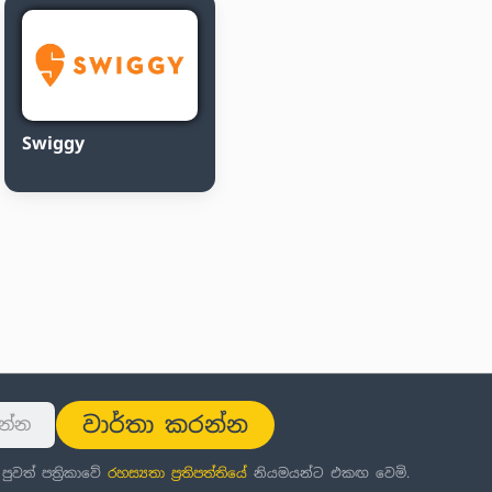
Swiggy
වාර්තා කරන්න
වත් පත්‍රිකාවේ
රහස්‍යතා ප්‍රතිපත්තිය
ේ නියමයන්ට එකඟ වෙමි.