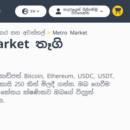
සාදරයෙන් පිළිගනිමු
EN
පිවිසෙන්න
ාර සහ අවන්හල්
Metro Market
rket තෑගි
කාඩ්පත් Bitcoin, Ethereum, USDC, USDT,
ාසි 250 කින් මිලදී ගන්න. ඔබ ගෙවීම
් කේතය ක්ෂණිකව ඔබගේ විද්‍යුත්
ත.