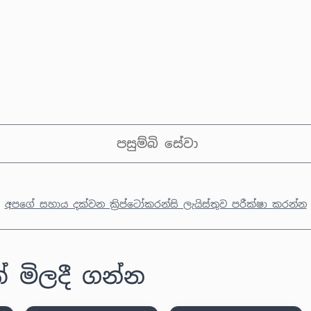
පසුම්බි සේවා
අපගේ සහාය දක්වන ක්‍රිප්ටෝකරන්සි ලැයිස්තුව පරීක්ෂා කරන්න
 මිලදී ගන්න