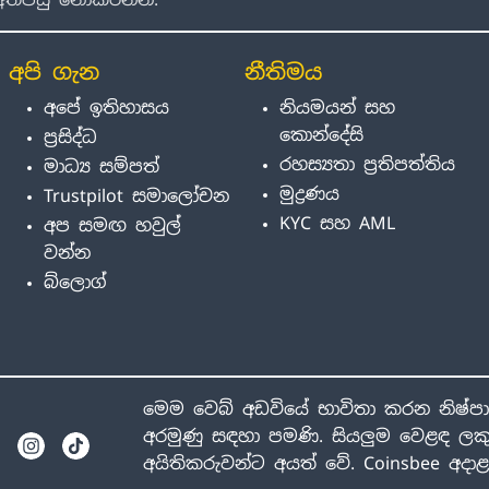
අපි ගැන
නීතිමය
අපේ ඉතිහාසය
නියමයන් සහ
කොන්දේසි
ප්‍රසිද්ධ
රහස්‍යතා ප්‍රතිපත්තිය
මාධ්‍ය සම්පත්
මුද්‍රණය
Trustpilot සමාලෝචන
KYC සහ AML
අප සමඟ හවුල්
වන්න
බ්ලොග්
මෙම වෙබ් අඩවියේ භාවිතා කරන නිෂ්ප
අරමුණු සඳහා පමණි. සියලුම වෙළඳ ලකු
අයිතිකරුවන්ට අයත් වේ. Coinsbee අද