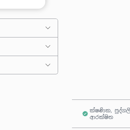
මුදලක් තෝරන්න
තක්සේරු කළ මිල
ක්ෂණික, පුද්ගල
ආරක්ෂිත