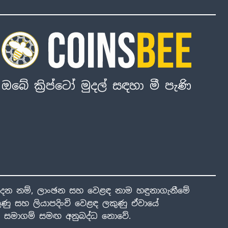
ඔබේ ක්‍රිප්ටෝ මුදල් සඳහා මී පැණි
ාදන නම්, ලාංඡන සහ වෙළඳ නාම හඳුනාගැනීමේ
ණු සහ ලියාපදිංචි වෙළඳ ලකුණු ඒවායේ
ාළ සමාගම් සමඟ අනුබද්ධ නොවේ.