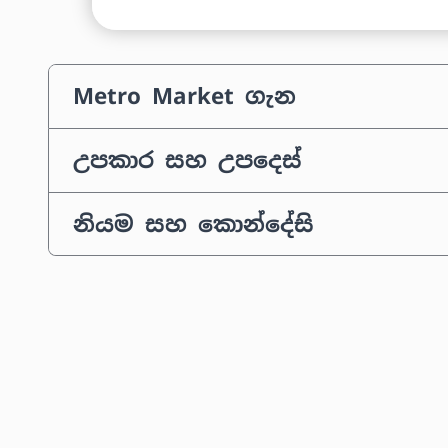
Metro Market ගැන
උපකාර සහ උපදෙස්
නියම සහ කොන්දේසි