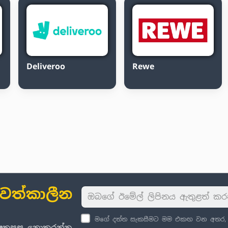
Deliveroo
Rewe
ාවත්කාලීන
මගේ දත්ත සැකසීමට මම එකඟ වන අතර, පු
් අතපසු නොකරන්න.