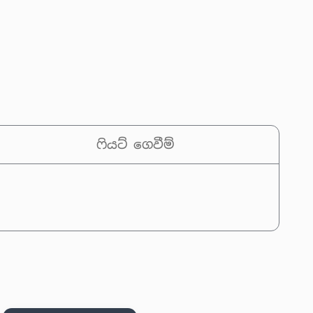
ෆියට් ගෙවීම්