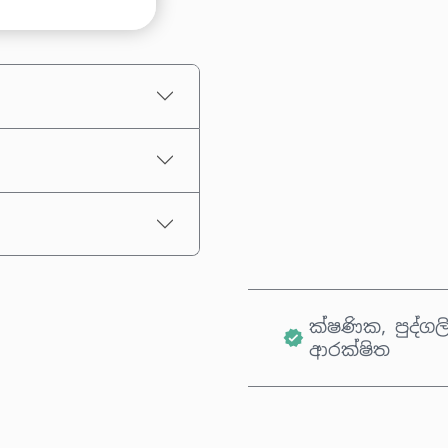
තක්සේරු කළ මිල
ක්ෂණික, පුද්ගල
ආරක්ෂිත