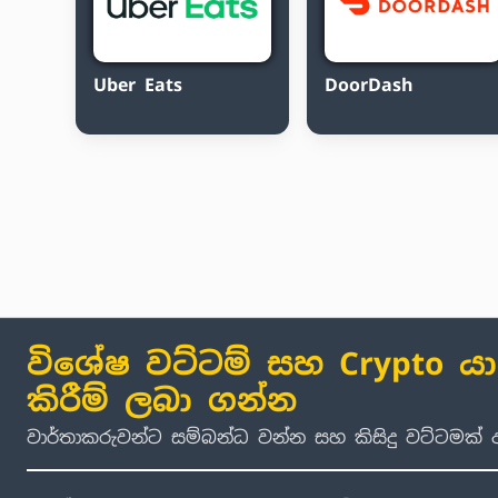
Uber Eats
DoorDash
විශේෂ වට්ටම් සහ Crypto ය
කිරීම් ලබා ගන්න
වාර්තාකරුවන්ට සම්බන්ධ වන්න සහ කිසිදු වට්ටමක