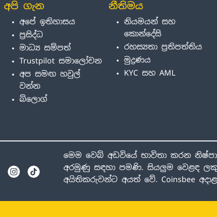
අපි ගැන
නීතිමය
අපේ ඉතිහාසය
නියමයන් සහ
කොන්දේසි
ප්‍රසිද්ධ
රහස්‍යතා ප්‍රතිපත්තිය
මාධ්‍ය සම්පත්
මුද්‍රණය
Trustpilot සමාලෝචන
KYC සහ AML
අප සමඟ හවුල්
වන්න
බ්ලොග්
මෙම වෙබ් අඩවියේ භාවිතා කරන නිෂ්ප
අරමුණු සඳහා පමණි. සියලුම වෙළඳ ලකු
අයිතිකරුවන්ට අයත් වේ. Coinsbee අද