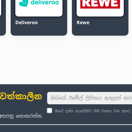
Deliveroo
Rewe
ාවත්කාලීන
මගේ දත්ත සැකසීමට මම එකඟ වන අතර, පු
් අතපසු නොකරන්න.