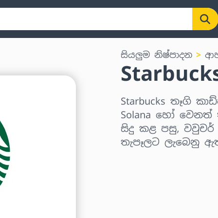
සියලුම නිෂ්පාදන
ආහ
Starbuck
Starbucks තෑගි කාඩ්
Solana හෝ වෙනත් ක
සිදු කළ පසු, වවුචර
තැපෑලට ලැබෙනු ඇ
කලාපය තෝරන්න
මුදලක් තෝරන්න