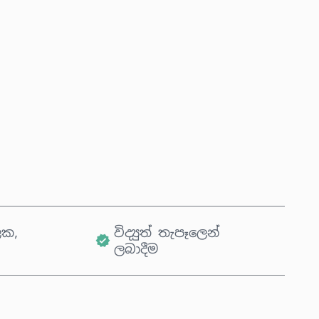
දැන්ම මිලදී ගන්න
කරත්තයට එක් කරන්න
ික,
විද්‍යුත් තැපෑලෙන්
ලබාදීම