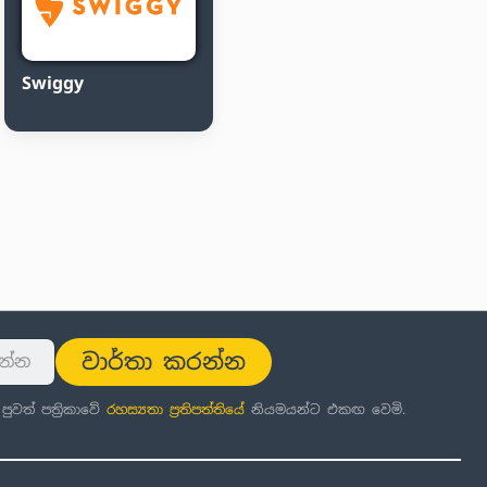
Swiggy
වාර්තා කරන්න
වත් පත්‍රිකාවේ
රහස්‍යතා ප්‍රතිපත්තිය
ේ නියමයන්ට එකඟ වෙමි.