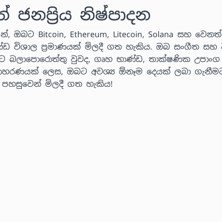
නප්‍රිය නිෂ්පාදන
්, ඔබට Bitcoin, Ethereum, Litecoin, Solana සහ වෙනත් ක
ණ්ඩ විශාල ප්‍රමාණයක් මිලදී ගත හැකිය. ඔබ සංගීත සහ ව
ට බලාපොරොත්තු වුවද, ගෘහ භාණ්ඩ, තාක්ෂණික උපාංග
 උදාහරණයක් ලෙස, ඔබට අවශ්‍ය ඕනෑම දෙයක් ලබා ගැනීම
් පහසුවෙන් මිලදී ගත හැකිය!