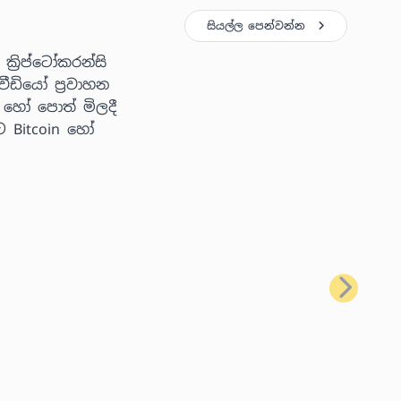
සියල්ල පෙන්වන්න
්‍රිප්ටෝකරන්සි
ීඩියෝ ප්‍රවාහන
 හෝ පොත් මිලදී
ට Bitcoin හෝ
ඊළඟ