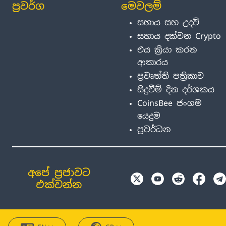
ප්‍රවර්ග
මෙවලම්
සහාය සහ උදව්
සහාය දක්වන Crypto
එය ක්‍රියා කරන
ආකාරය
ප්‍රවෘත්ති පත්‍රිකාව
සිදුවීම් දින දර්ශකය
CoinsBee ජංගම
යෙදුම
ප්‍රවර්ධන
අපේ ප්‍රජාවට
එක්වන්න