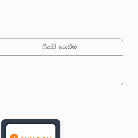
ෆියට් ගෙවීම්