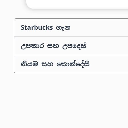
Starbucks ගැන
උපකාර සහ උපදෙස්
නියම සහ කොන්දේසි