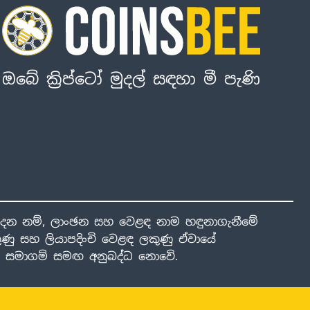
ඔබේ ක්‍රිප්ටෝ මුදල් සඳහා මී පැණි
ාදන නම්, ලාංඡන සහ වෙළඳ නාම හඳුනාගැනීමේ
ණු සහ ලියාපදිංචි වෙළඳ ලකුණු ඒවායේ
ාළ සමාගම් සමඟ අනුබද්ධ නොවේ.