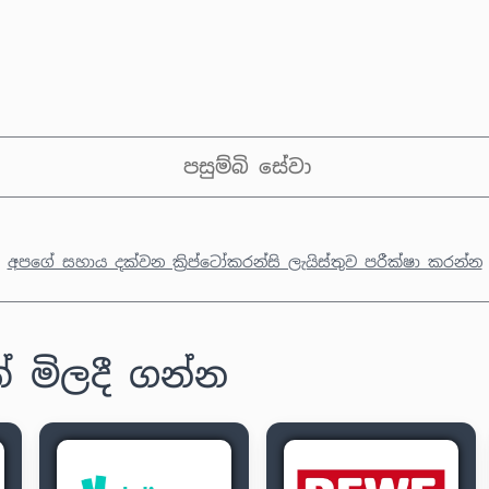
පසුම්බි සේවා
අපගේ සහාය දක්වන ක්‍රිප්ටෝකරන්සි ලැයිස්තුව පරීක්ෂා කරන්න
 මිලදී ගන්න