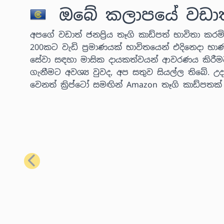
ඔබේ කලාපයේ වඩාත් ජ
අපගේ වඩාත් ජනප්‍රිය තෑගි කාඩ්පත් භාවිතා කරමින
200කට වැඩි ප්‍රමාණයක් භාවිතයෙන් එදිනෙදා භා
සේවා සඳහා මාසික දායකත්වයන් ආවරණය කිරීම
ගැනීමට අවශ්‍ය වුවද, අප සතුව සියල්ල තිබේ.
වෙනත් ක්‍රිප්ටෝ සමඟින් Amazon තෑගි කාඩ්පතක
පෙර