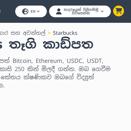
සාදරයෙන් පිළිගනිමු
EN
පිවිසෙන්න
ාර සහ අවන්හල්
Starbucks
s තෑගි කාඩ්පත
පත් Bitcoin, Ethereum, USDC, USDT,
ාසි 250 කින් මිලදී ගන්න. ඔබ ගෙවීම
් කේතය ක්ෂණිකව ඔබගේ විද්‍යුත්
ත.