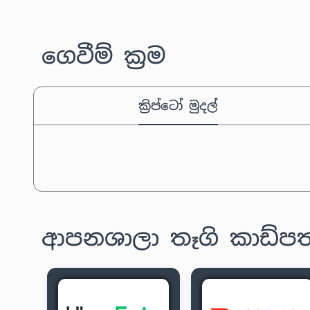
ගෙවීම් ක්‍රම
ක්‍රිප්ටෝ මුදල්
ආපනශාලා තෑගි කාඩ්පත්