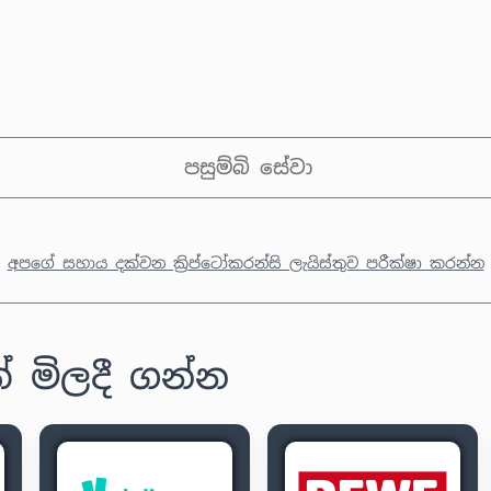
පසුම්බි සේවා
අපගේ සහාය දක්වන ක්‍රිප්ටෝකරන්සි ලැයිස්තුව පරීක්ෂා කරන්න
 මිලදී ගන්න