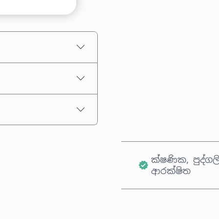
තක්සේරු කළ මිල
ක්ෂණික, පුද්ගල
ආරක්ෂිත