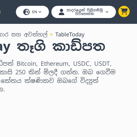
සාදරයෙන් පිළිගනිමු
EN
පිවිසෙන්න
ාර සහ අවන්හල්
TableToday
ay තෑගි කාඩ්පත
්පත් Bitcoin, Ethereum, USDC, USDT,
ාසි 250 කින් මිලදී ගන්න. ඔබ ගෙවීම
් කේතය ක්ෂණිකව ඔබගේ විද්‍යුත්
ත.