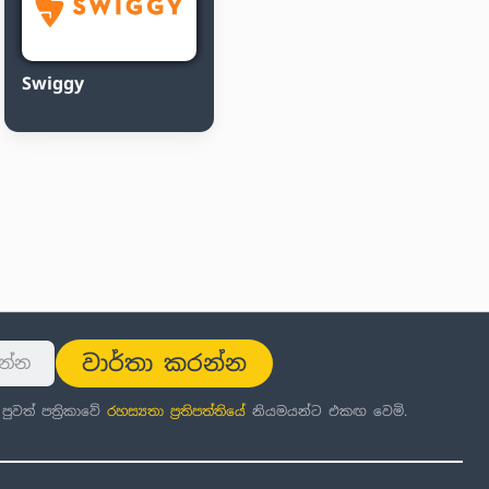
Swiggy
වාර්තා කරන්න
වත් පත්‍රිකාවේ
රහස්‍යතා ප්‍රතිපත්තිය
ේ නියමයන්ට එකඟ වෙමි.