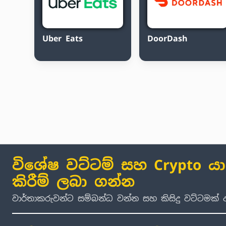
Uber Eats
DoorDash
විශේෂ වට්ටම් සහ Crypto ය
කිරීම් ලබා ගන්න
වාර්තාකරුවන්ට සම්බන්ධ වන්න සහ කිසිදු වට්ටමක