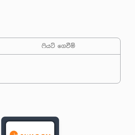
ෆියට් ගෙවීම්