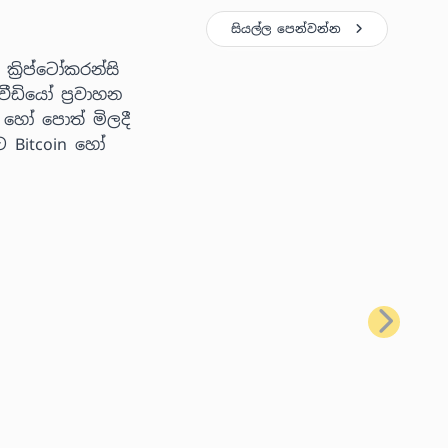
සියල්ල පෙන්වන්න
්‍රිප්ටෝකරන්සි
ීඩියෝ ප්‍රවාහන
 හෝ පොත් මිලදී
ට Bitcoin හෝ
ඊළඟ