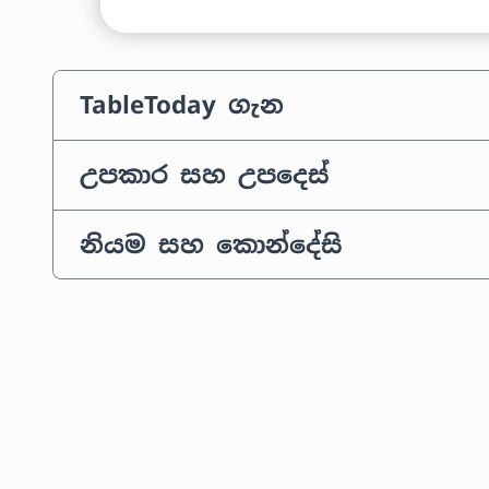
TableToday ගැන
උපකාර සහ උපදෙස්
නියම සහ කොන්දේසි