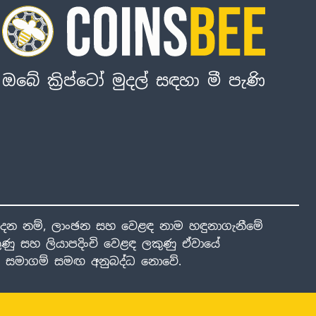
ඔබේ ක්‍රිප්ටෝ මුදල් සඳහා මී පැණි
ාදන නම්, ලාංඡන සහ වෙළඳ නාම හඳුනාගැනීමේ
ණු සහ ලියාපදිංචි වෙළඳ ලකුණු ඒවායේ
ාළ සමාගම් සමඟ අනුබද්ධ නොවේ.