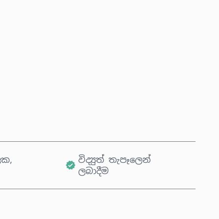
දැන්ම මිලදී ගන්න
කරත්තයට එක් කරන්න
ික,
විද්‍යුත් තැපෑලෙන්
ලබාදීම