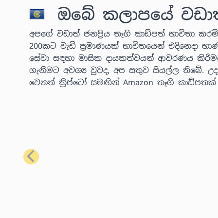
ඔබේ කලාපයේ වඩාත් ජ
අපගේ වඩාත් ජනප්‍රිය තෑගි කාඩ්පත් භාවිතා කරමින
200කට වැඩි ප්‍රමාණයක් භාවිතයෙන් එදිනෙදා භා
සේවා සඳහා මාසික දායකත්වයන් ආවරණය කිරීම
ගැනීමට අවශ්‍ය වුවද, අප සතුව සියල්ල තිබේ.
වෙනත් ක්‍රිප්ටෝ සමඟින් Amazon තෑගි කාඩ්පතක
පෙර