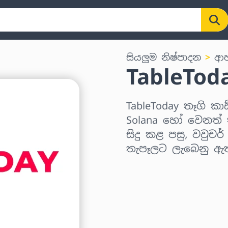
සියලුම නිෂ්පාදන
ආහ
TableTod
TableToday තෑගි කාඩ
Solana හෝ වෙනත් ක
සිදු කළ පසු, වවුචර
තැපෑලට ලැබෙනු ඇ
කලාපය තෝරන්න
මුදලක් තෝරන්න