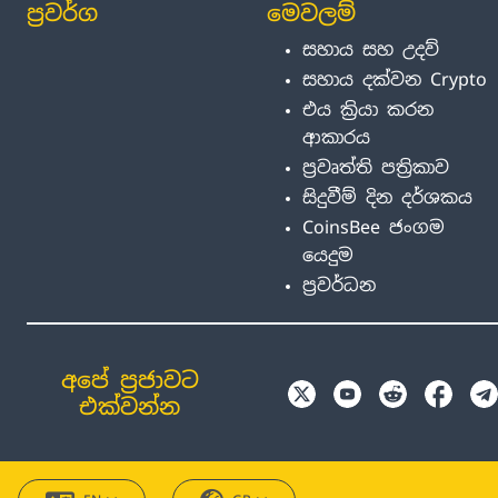
ප්‍රවර්ග
මෙවලම්
සහාය සහ උදව්
සහාය දක්වන Crypto
එය ක්‍රියා කරන
ආකාරය
ප්‍රවෘත්ති පත්‍රිකාව
සිදුවීම් දින දර්ශකය
CoinsBee ජංගම
යෙදුම
ප්‍රවර්ධන
අපේ ප්‍රජාවට
එක්වන්න