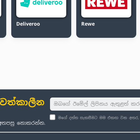
Deliveroo
Rewe
ාවත්කාලීන
මගේ දත්ත සැකසීමට මම එකඟ වන අතර, පු
් අතපසු නොකරන්න.