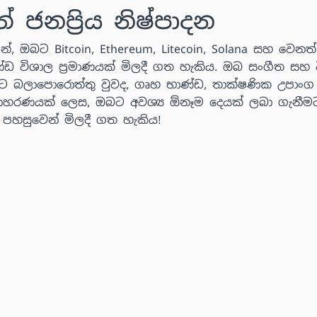
නප්‍රිය නිෂ්පාදන
්, ඔබට Bitcoin, Ethereum, Litecoin, Solana සහ වෙනත් ක
ණ්ඩ විශාල ප්‍රමාණයක් මිලදී ගත හැකිය. ඔබ සංගීත සහ ව
ට බලාපොරොත්තු වුවද, ගෘහ භාණ්ඩ, තාක්ෂණික උපාංග
 උදාහරණයක් ලෙස, ඔබට අවශ්‍ය ඕනෑම දෙයක් ලබා ගැනීම
් පහසුවෙන් මිලදී ගත හැකිය!