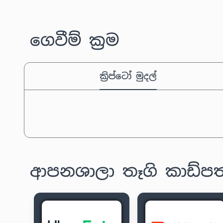
ගෙවීම් ක්‍රම
ක්‍රිප්ටෝ මුදල්
ආපනශාලා තෑගි කාඩ්පත්