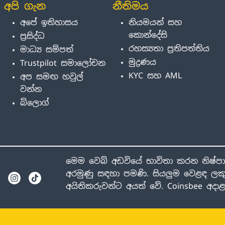
අපි ගැන
නීතිමය
අපේ ඉතිහාසය
නියමයන් සහ
කොන්දේසි
ප්‍රසිද්ධ
රහස්‍යතා ප්‍රතිපත්තිය
මාධ්‍ය සම්පත්
මුද්‍රණය
Trustpilot සමාලෝචන
KYC සහ AML
අප සමඟ හවුල්
වන්න
බ්ලොග්
මෙම වෙබ් අඩවියේ භාවිතා කරන නිෂ්ප
අරමුණු සඳහා පමණි. සියලුම වෙළඳ ලකු
අයිතිකරුවන්ට අයත් වේ. Coinsbee අද