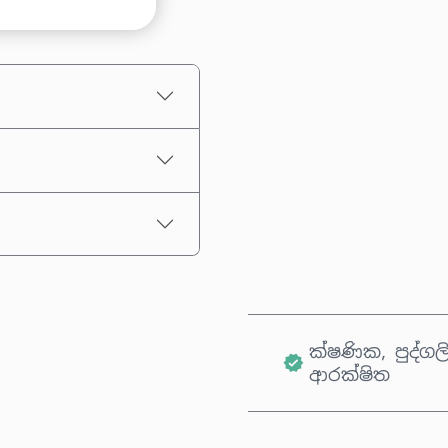
තක්සේරු කළ මිල
ක්ෂණික, පුද්ගල
ආරක්ෂිත