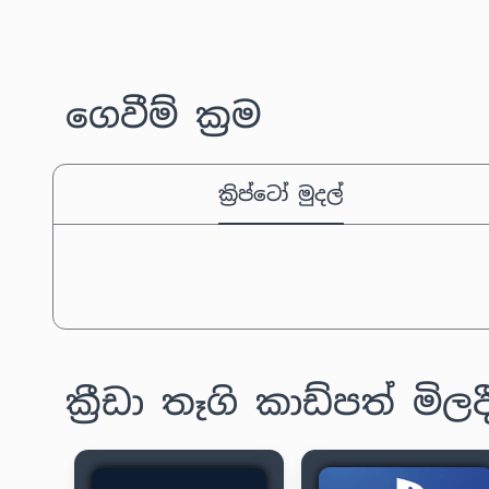
ගෙවීම් ක්‍රම
ක්‍රිප්ටෝ මුදල්
ක්‍රීඩා තෑගි කාඩ්පත් මිල