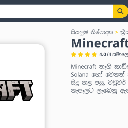
සියලුම නිෂ්පාදන
ක්‍ර
Minecraf
4.0
(
4
සමාල
Minecraft තෑගි කාඩ්
Solana හෝ වෙනත් ක
සිදු කළ පසු, වවුචර
තැපෑලට ලැබෙනු ඇ
කලාපය තෝරන්න
මුදලක් තෝරන්න