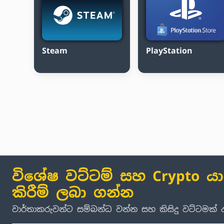
Steam
PlayStation
විශේෂ වට්ටම් සහ Crypto ය
කිරීම් ලබා ගන්න
වාර්තාකරුවන්ට සම්බන්ධ වන්න සහ කිසිදු වට්ටමක