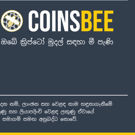
ඔබේ ක්‍රිප්ටෝ මුදල් සඳහා මී පැණි
ාදන නම්, ලාංඡන සහ වෙළඳ නාම හඳුනාගැනීමේ
ණු සහ ලියාපදිංචි වෙළඳ ලකුණු ඒවායේ
ාළ සමාගම් සමඟ අනුබද්ධ නොවේ.