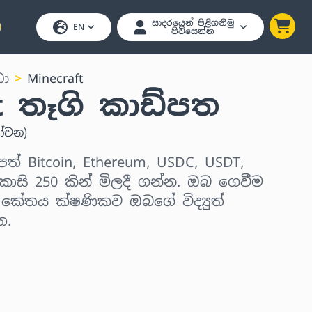
සාදරයෙන් පිළිගනිමු
EN
පිවිසෙන්න
ීඩා
Minecraft
t තෑගි කාඩ්පත
ෝචන
)
පත් Bitcoin, Ethereum, USDC, USDT,
ාසි 250 කින් මිලදී ගන්න. ඔබ ගෙවීම
් කේතය ක්ෂණිකව ඔබගේ විද්‍යුත්
ත.