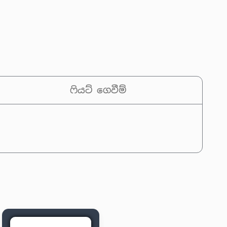
ෆියට් ගෙවීම්