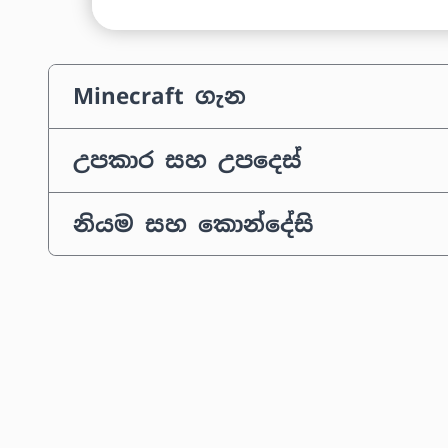
Minecraft ගැන
උපකාර සහ උපදෙස්
නියම සහ කොන්දේසි