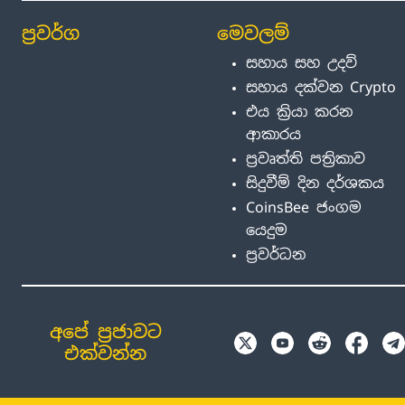
ප්‍රවර්ග
මෙවලම්
සහාය සහ උදව්
සහාය දක්වන Crypto
එය ක්‍රියා කරන
ආකාරය
ප්‍රවෘත්ති පත්‍රිකාව
සිදුවීම් දින දර්ශකය
CoinsBee ජංගම
යෙදුම
ප්‍රවර්ධන
අපේ ප්‍රජාවට
එක්වන්න