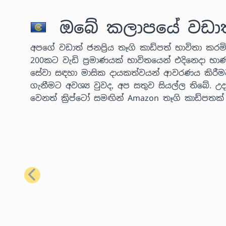
ඔබේ කලාපයේ වඩාත් ජ
අපගේ වඩාත් ජනප්‍රිය තෑගි කාඩ්පත් භාවිතා කරමින
200කට වැඩි ප්‍රමාණයක් භාවිතයෙන් එදිනෙදා භා
සේවා සඳහා මාසික දායකත්වයන් ආවරණය කිරීම
ගැනීමට අවශ්‍ය වුවද, අප සතුව සියල්ල තිබේ.
වෙනත් ක්‍රිප්ටෝ සමඟින් Amazon තෑගි කාඩ්පතක
පෙර