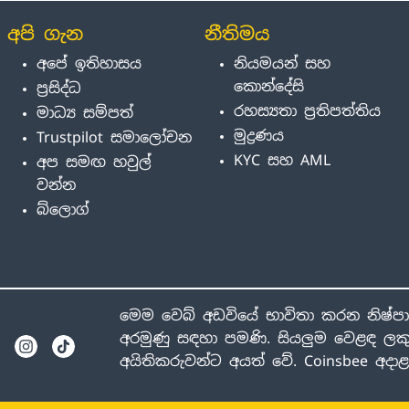
අපි ගැන
නීතිමය
අපේ ඉතිහාසය
නියමයන් සහ
කොන්දේසි
ප්‍රසිද්ධ
රහස්‍යතා ප්‍රතිපත්තිය
මාධ්‍ය සම්පත්
මුද්‍රණය
Trustpilot සමාලෝචන
KYC සහ AML
අප සමඟ හවුල්
වන්න
බ්ලොග්
මෙම වෙබ් අඩවියේ භාවිතා කරන නිෂ්ප
අරමුණු සඳහා පමණි. සියලුම වෙළඳ ලකු
අයිතිකරුවන්ට අයත් වේ. Coinsbee අද