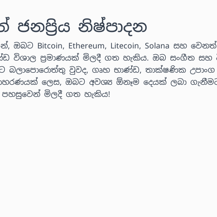
නප්‍රිය නිෂ්පාදන
්, ඔබට Bitcoin, Ethereum, Litecoin, Solana සහ වෙනත් ක
ණ්ඩ විශාල ප්‍රමාණයක් මිලදී ගත හැකිය. ඔබ සංගීත සහ ව
ට බලාපොරොත්තු වුවද, ගෘහ භාණ්ඩ, තාක්ෂණික උපාංග
 උදාහරණයක් ලෙස, ඔබට අවශ්‍ය ඕනෑම දෙයක් ලබා ගැනීම
් පහසුවෙන් මිලදී ගත හැකිය!