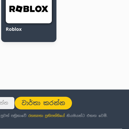
Roblox
වාර්තා කරන්න
වත් පත්‍රිකාවේ
රහස්‍යතා ප්‍රතිපත්තිය
ේ නියමයන්ට එකඟ වෙමි.