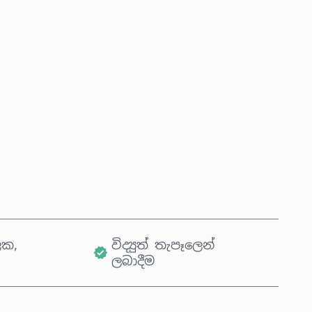
දැන්ම මිලදී ගන්න
කරත්තයට එක් කරන්න
ික,
විද්‍යුත් තැපෑලෙන්
ලබාදීම