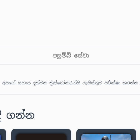
පසුම්බි සේවා
අපගේ සහාය දක්වන ක්‍රිප්ටෝකරන්සි ලැයිස්තුව පරීක්ෂා කරන්න
දී ගන්න