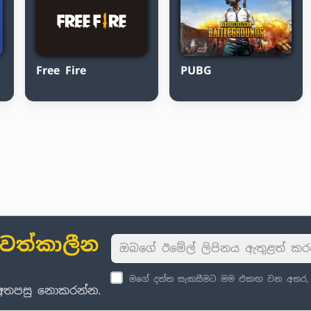
Free Fire
PUBG
ාවත්කාලීන
මගේ දත්ත සැකසීමට මම එකඟ වන අතර, පු
් අතපසු නොකරන්න.