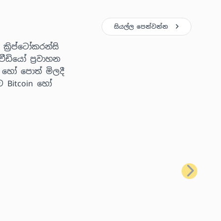
සියල්ල පෙන්වන්න
්‍රිප්ටෝකරන්සි
ීඩියෝ ප්‍රවාහන
 හෝ පොත් මිලදී
ට Bitcoin හෝ
ඊළඟ