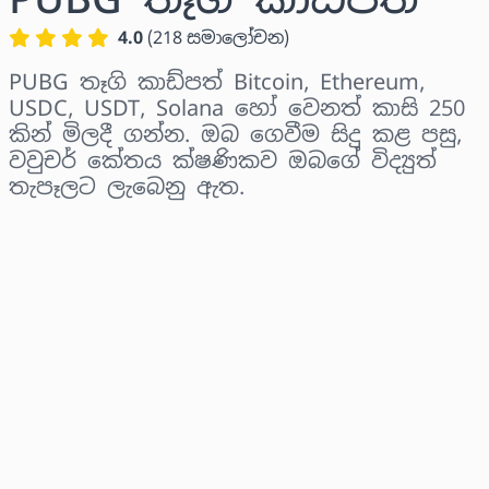
4.0
(
218
සමාලෝචන
)
PUBG තෑගි කාඩ්පත් Bitcoin, Ethereum,
USDC, USDT, Solana හෝ වෙනත් කාසි 250
කින් මිලදී ගන්න. ඔබ ගෙවීම සිදු කළ පසු,
වවුචර් කේතය ක්ෂණිකව ඔබගේ විද්‍යුත්
තැපෑලට ලැබෙනු ඇත.
කලාපය තෝරන්න
මුදලක් තෝරන්න
තක්සේරු කළ මිල