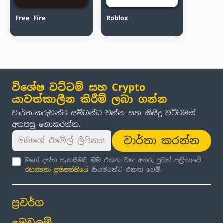
Free Fire
Roblox
විශේෂ වට්ටම් සහ Crypto
යාවත්කාලීන කිරීම් ලබා ගන්න
වාර්තාකරුවන්ට සම්බන්ධ වන්න සහ කිසිදු වට්ටමක්
අතපසු නොකරන්න.
වාර්තා කරන්න
මගේ දත්ත සැකසීමට මම එකඟ වන අතර, පුවත් පත්‍රිකාවේ
රහස්‍යතා ප්‍රතිපත්තිය
ේ නියමයන්ට එකඟ වෙමි.
ප්‍රවර්ග
මෙවලම්