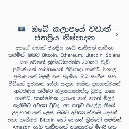
ඔබේ කලාපයේ වඩාත්
ජනප්‍රිය නිෂ්පාදන
අපගේ වඩාත් ජනප්‍රිය තෑගි කාඩ්පත් භාවිතා
කරමින්, ඔබට Bitcoin, Ethereum, Litecoin, Solana
සහ වෙනත් ක්‍රිප්ටෝකරන්සි 200කට වැඩි
ප්‍රමාණයක් භාවිතයෙන් එදිනෙදා භාණ්ඩ විශාල
ප්‍රමාණයක් මිලදී ගත හැකිය. ඔබ සංගීත සහ
වීඩියෝ ප්‍රවාහන සේවා සඳහා මාසික දායකත්වයන්
ආවරණය කිරීමට බලාපොරොත්තු වුවද, ගෘහ
භාණ්ඩ, තාක්ෂණික උපාංග හෝ පොත් මිලදී
ගැනීමට අවශ්‍ය වුවද, අප සතුව සියල්ල තිබේ.
උදාහරණයක් ලෙස, ඔබට අවශ්‍ය ඕනෑම දෙයක්
ලබා ගැනීමට Bitcoin හෝ වෙනත් ක්‍රිප්ටෝ සමඟින්
Amazon තෑගි කාඩ්පතක් පහසුවෙන් මිලදී ගත