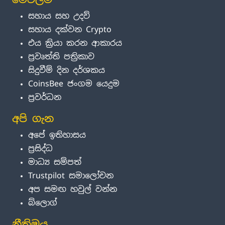
සහාය සහ උදව්
සහාය දක්වන Crypto
එය ක්‍රියා කරන ආකාරය
ප්‍රවෘත්ති පත්‍රිකාව
සිදුවීම් දින දර්ශකය
CoinsBee ජංගම යෙදුම
ප්‍රවර්ධන
අපි ගැන
අපේ ඉතිහාසය
ප්‍රසිද්ධ
මාධ්‍ය සම්පත්
Trustpilot සමාලෝචන
අප සමඟ හවුල් වන්න
බ්ලොග්
නීතිමය