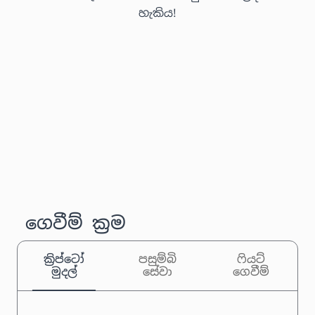
හැකිය!
ගෙවීම් ක්‍රම
ක්‍රිප්ටෝ
පසුම්බි
ෆියට්
මුදල්
සේවා
ගෙවීම්