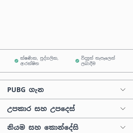
දැන්ම මිලදී ගන්න
කරත්තයට එක් කරන්න
ක්ෂණික, පුද්ගලික,
විද්‍යුත් තැපෑලෙන්
ආරක්ෂිත
ලබාදීම
PUBG ගැන
උපකාර සහ උපදෙස්
නියම සහ කොන්දේසි