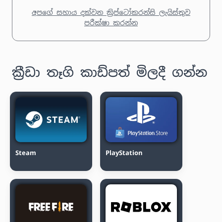
අපගේ සහාය දක්වන ක්‍රිප්ටෝකරන්සි ලැයිස්තුව
පරීක්ෂා කරන්න
ක්‍රීඩා තෑගි කාඩ්පත් මිලදී ගන්න
Steam
PlayStation