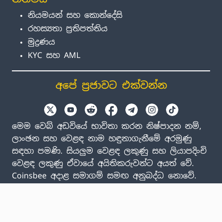
නියමයන් සහ කොන්දේසි
රහස්‍යතා ප්‍රතිපත්තිය
මුද්‍රණය
KYC සහ AML
අපේ ප්‍රජාවට එක්වන්න
මෙම වෙබ් අඩවියේ භාවිතා කරන නිෂ්පාදන නම්,
ලාංඡන සහ වෙළඳ නාම හඳුනාගැනීමේ අරමුණු
සඳහා පමණි. සියලුම වෙළඳ ලකුණු සහ ලියාපදිංචි
වෙළඳ ලකුණු ඒවායේ අයිතිකරුවන්ට අයත් වේ.
Coinsbee අදාළ සමාගම් සමඟ අනුබද්ධ නොවේ.
EN
GB