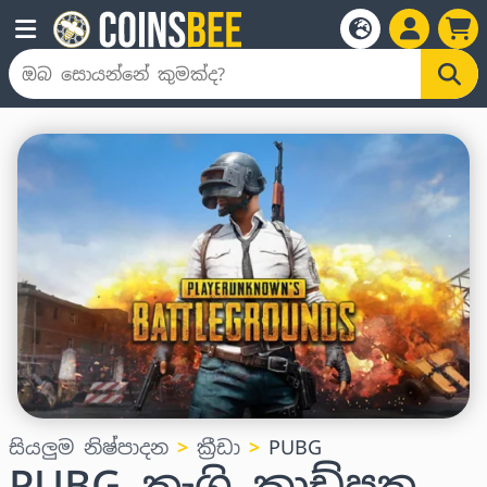
සියලුම නිෂ්පාදන
ක්‍රීඩා
PUBG
PUBG තෑගි කාඩ්පත