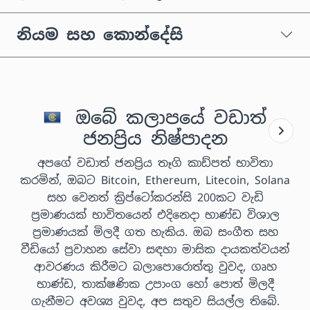
නියම සහ කොන්දේසි
ඔබේ කලාපයේ වඩාත්
ජනප්‍රිය නිෂ්පාදන
අපගේ වඩාත් ජනප්‍රිය තෑගි කාඩ්පත් භාවිතා
කරමින්, ඔබට Bitcoin, Ethereum, Litecoin, Solana
සහ වෙනත් ක්‍රිප්ටෝකරන්සි 200කට වැඩි
ප්‍රමාණයක් භාවිතයෙන් එදිනෙදා භාණ්ඩ විශාල
ප්‍රමාණයක් මිලදී ගත හැකිය. ඔබ සංගීත සහ
වීඩියෝ ප්‍රවාහන සේවා සඳහා මාසික දායකත්වයන්
ආවරණය කිරීමට බලාපොරොත්තු වුවද, ගෘහ
භාණ්ඩ, තාක්ෂණික උපාංග හෝ පොත් මිලදී
ගැනීමට අවශ්‍ය වුවද, අප සතුව සියල්ල තිබේ.