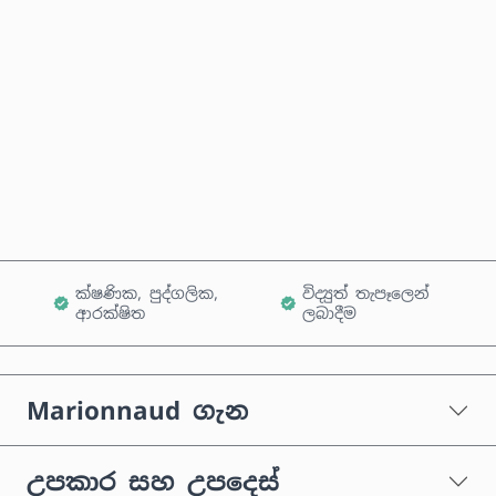
තක්සේරු කළ මිල
දැන්ම මිලදී ගන්න
කරත්තයට එක් කරන්න
ක්ෂණික, පුද්ගලික,
විද්‍යුත් තැපෑලෙන්
ආරක්ෂිත
ලබාදීම
Marionnaud ගැන
උපකාර සහ උපදෙස්