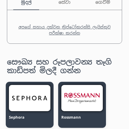
මුදල්
සේවා
ගෙවීම්
අපගේ සහාය දක්වන ක්‍රිප්ටෝකරන්සි ලැයිස්තුව
පරීක්ෂා කරන්න
සෞඛ්‍ය සහ රූපලාවන්‍ය තෑගි
කාඩ්පත් මිලදී ගන්න
Sephora
Rossmann