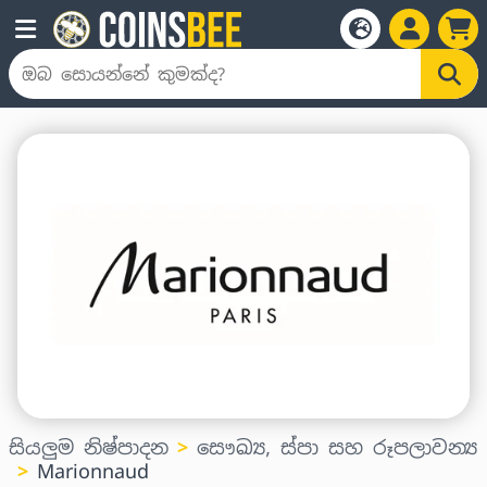
සියලුම නිෂ්පාදන
සෞඛ්‍ය, ස්පා සහ රූපලාවන්‍ය
Marionnaud