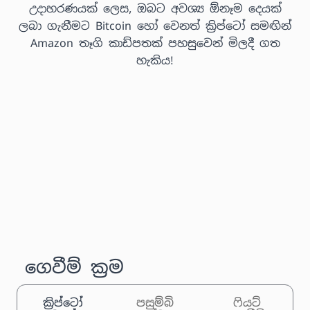
උදාහරණයක් ලෙස, ඔබට අවශ්‍ය ඕනෑම දෙයක්
ලබා ගැනීමට Bitcoin හෝ වෙනත් ක්‍රිප්ටෝ සමඟින්
Amazon තෑගි කාඩ්පතක් පහසුවෙන් මිලදී ගත
හැකිය!
ගෙවීම් ක්‍රම
ක්‍රිප්ටෝ
පසුම්බි
ෆියට්