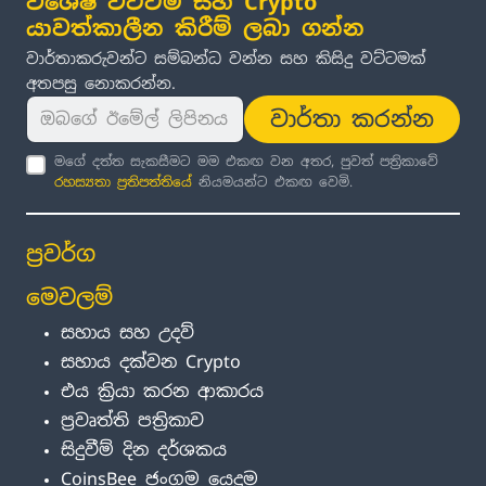
විශේෂ වට්ටම් සහ Crypto
යාවත්කාලීන කිරීම් ලබා ගන්න
වාර්තාකරුවන්ට සම්බන්ධ වන්න සහ කිසිදු වට්ටමක්
අතපසු නොකරන්න.
වාර්තා කරන්න
මගේ දත්ත සැකසීමට මම එකඟ වන අතර, පුවත් පත්‍රිකාවේ
රහස්‍යතා ප්‍රතිපත්තිය
ේ නියමයන්ට එකඟ වෙමි.
ප්‍රවර්ග
මෙවලම්
සහාය සහ උදව්
සහාය දක්වන Crypto
එය ක්‍රියා කරන ආකාරය
ප්‍රවෘත්ති පත්‍රිකාව
සිදුවීම් දින දර්ශකය
CoinsBee ජංගම යෙදුම