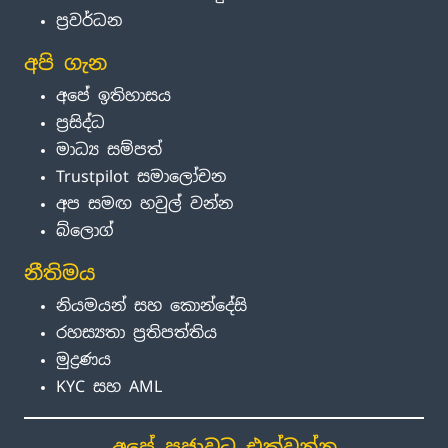
ප්‍රවර්ධන
අපි ගැන
අපේ ඉතිහාසය
ප්‍රසිද්ධ
මාධ්‍ය සම්පත්
Trustpilot සමාලෝචන
අප සමඟ හවුල් වන්න
බ්ලොග්
නීතිමය
නියමයන් සහ කොන්දේසි
රහස්‍යතා ප්‍රතිපත්තිය
මුද්‍රණය
KYC සහ AML
අපේ ප්‍රජාවට එක්වන්න