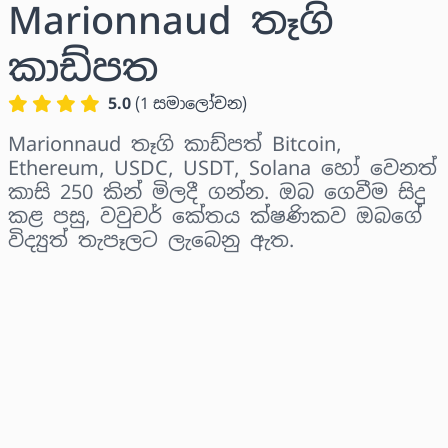
Marionnaud තෑගි
කාඩ්පත
5.0
(
1
සමාලෝචන
)
Marionnaud තෑගි කාඩ්පත් Bitcoin,
Ethereum, USDC, USDT, Solana හෝ වෙනත්
කාසි 250 කින් මිලදී ගන්න. ඔබ ගෙවීම සිදු
කළ පසු, වවුචර් කේතය ක්ෂණිකව ඔබගේ
විද්‍යුත් තැපෑලට ලැබෙනු ඇත.
කලාපය තෝරන්න
මුදලක් තෝරන්න