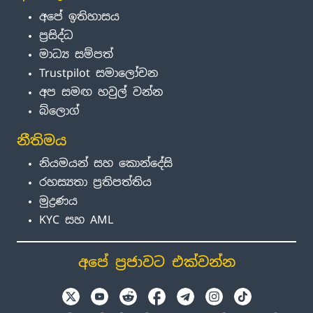
අපේ ඉතිහාසය
ප්‍රසිද්ධ
මාධ්‍ය සම්පත්
Trustpilot සමාලෝචන
අප සමඟ හවුල් වන්න
බ්ලොග්
නීතිමය
නියමයන් සහ කොන්දේසි
රහස්‍යතා ප්‍රතිපත්තිය
මුද්‍රණය
KYC සහ AML
අපේ ප්‍රජාවට එක්වන්න