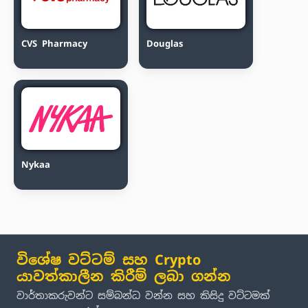
CVS Pharmacy
Douglas
Nykaa
විශේෂ වට්ටම් සහ Crypto
යාවත්කාලීන කිරීම් ලබා ගන්න
වාර්තාකරුවන්ට සම්බන්ධ වන්න සහ කිසිදු වට්ටමක්