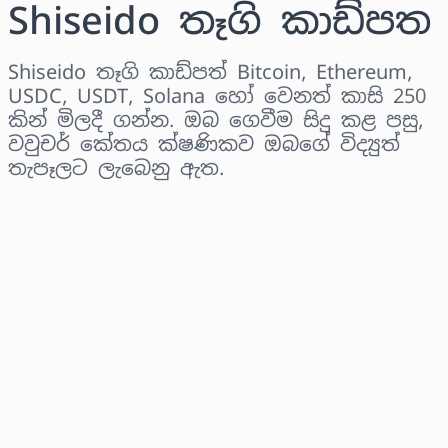
Shiseido තෑගි කාඩ්පත
Shiseido තෑගි කාඩ්පත් Bitcoin, Ethereum,
USDC, USDT, Solana හෝ වෙනත් කාසි 250
කින් මිලදී ගන්න. ඔබ ගෙවීම සිදු කළ පසු,
වවුචර් කේතය ක්ෂණිකව ඔබගේ විද්‍යුත්
තැපෑලට ලැබෙනු ඇත.
කලාපය තෝරන්න
මුදලක් තෝරන්න
තක්සේරු කළ මිල