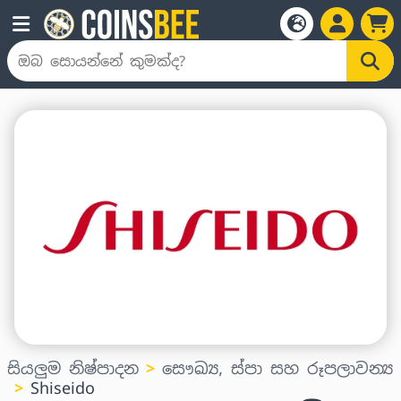
සියලුම නිෂ්පාදන
සෞඛ්‍ය, ස්පා සහ රූපලාවන්‍ය
Shiseido