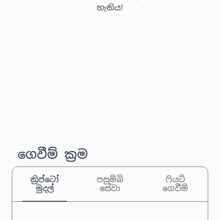
හැකිය!
ගෙවීම් ක්‍රම
ක්‍රිප්ටෝ
පසුම්බි
ෆියට්
මුදල්
සේවා
ගෙවීම්