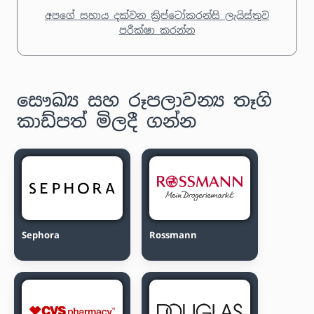
අපගේ සහාය දක්වන ක්‍රිප්ටෝකරන්සි ලැයිස්තුව
පරීක්ෂා කරන්න
සෞඛ්‍ය සහ රූපලාවන්‍ය තෑගි
කාඩ්පත් මිලදී ගන්න
Sephora
Rossmann