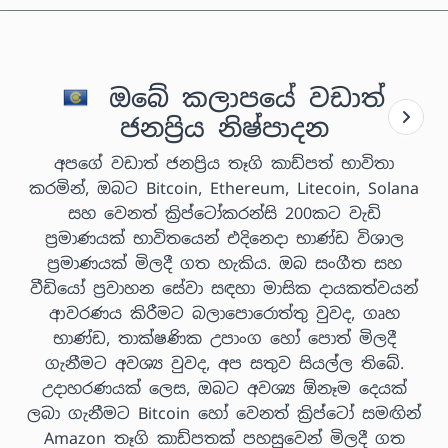
ඔබේ කලාපයේ වඩාත්
ජනප්‍රිය නිෂ්පාදන
අපගේ වඩාත් ජනප්‍රිය තෑගි කාඩ්පත් භාවිතා
කරමින්, ඔබට Bitcoin, Ethereum, Litecoin, Solana
සහ වෙනත් ක්‍රිප්ටෝකරන්සි 200කට වැඩි
ප්‍රමාණයක් භාවිතයෙන් එදිනෙදා භාණ්ඩ විශාල
ප්‍රමාණයක් මිලදී ගත හැකිය. ඔබ සංගීත සහ
වීඩියෝ ප්‍රවාහන සේවා සඳහා මාසික දායකත්වයන්
ආවරණය කිරීමට බලාපොරොත්තු වුවද, ගෘහ
භාණ්ඩ, තාක්ෂණික උපාංග හෝ පොත් මිලදී
ගැනීමට අවශ්‍ය වුවද, අප සතුව සියල්ල තිබේ.
උදාහරණයක් ලෙස, ඔබට අවශ්‍ය ඕනෑම දෙයක්
ලබා ගැනීමට Bitcoin හෝ වෙනත් ක්‍රිප්ටෝ සමඟින්
Amazon තෑගි කාඩ්පතක් පහසුවෙන් මිලදී ගත