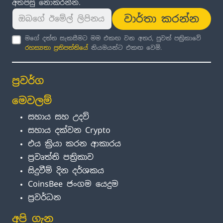
අතපසු නොකරන්න.
වාර්තා කරන්න
මගේ දත්ත සැකසීමට මම එකඟ වන අතර, පුවත් පත්‍රිකාවේ
රහස්‍යතා ප්‍රතිපත්තිය
ේ නියමයන්ට එකඟ වෙමි.
ප්‍රවර්ග
මෙවලම්
සහාය සහ උදව්
සහාය දක්වන Crypto
එය ක්‍රියා කරන ආකාරය
ප්‍රවෘත්ති පත්‍රිකාව
සිදුවීම් දින දර්ශකය
CoinsBee ජංගම යෙදුම
ප්‍රවර්ධන
අපි ගැන