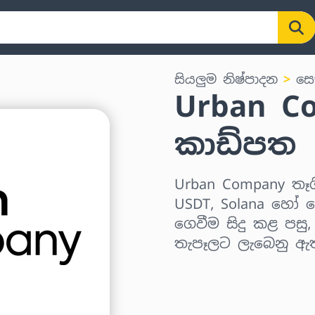
සියලුම නිෂ්පාදන
සෞ
Urban C
කාඩ්පත
Urban Company තෑගි
USDT, Solana හෝ ව
ගෙවීම සිදු කළ පසු
තැපෑලට ලැබෙනු ඇ
කලාපය තෝරන්න