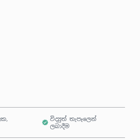
දැන්ම මිලදී ගන්න
කරත්තයට එක් කරන්න
ික,
විද්‍යුත් තැපෑලෙන්
ලබාදීම