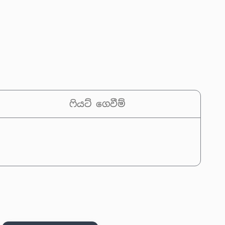
ෆියට් ගෙවීම්