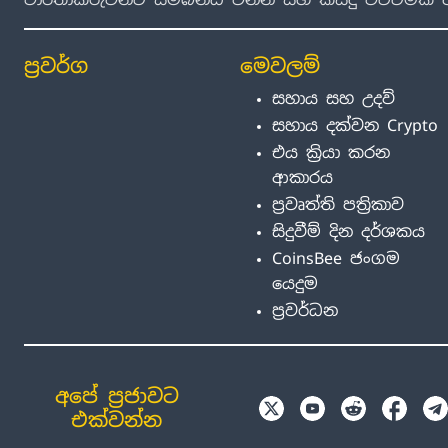
ප්‍රවර්ග
මෙවලම්
සහාය සහ උදව්
සහාය දක්වන Crypto
එය ක්‍රියා කරන
ආකාරය
ප්‍රවෘත්ති පත්‍රිකාව
සිදුවීම් දින දර්ශකය
CoinsBee ජංගම
යෙදුම
ප්‍රවර්ධන
අපේ ප්‍රජාවට
එක්වන්න