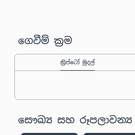
ගෙවීම් ක්‍රම
ක්‍රිප්ටෝ මුදල්
සෞඛ්‍ය සහ රූපලාවන්‍ය 