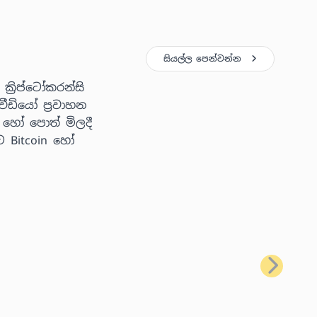
සියල්ල පෙන්වන්න
්‍රිප්ටෝකරන්සි
ීඩියෝ ප්‍රවාහන
 හෝ පොත් මිලදී
ට Bitcoin හෝ
ඊළඟ