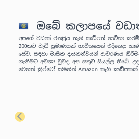
ඔබේ කලාපයේ වඩාත් ජ
අපගේ වඩාත් ජනප්‍රිය තෑගි කාඩ්පත් භාවිතා කරමින
200කට වැඩි ප්‍රමාණයක් භාවිතයෙන් එදිනෙදා භා
සේවා සඳහා මාසික දායකත්වයන් ආවරණය කිරීම
ගැනීමට අවශ්‍ය වුවද, අප සතුව සියල්ල තිබේ.
වෙනත් ක්‍රිප්ටෝ සමඟින් Amazon තෑගි කාඩ්පතක
පෙර