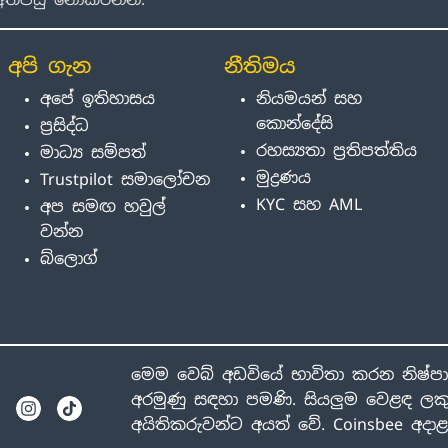
අපි ගැන
නීතිමය
අපේ ඉතිහාසය
නියමයන් සහ
කොන්දේසි
ප්‍රසිද්ධ
රහස්‍යතා ප්‍රතිපත්තිය
මාධ්‍ය සම්පත්
මුද්‍රණය
Trustpilot සමාලෝචන
KYC සහ AML
අප සමඟ හවුල්
වන්න
බ්ලොග්
මෙම වෙබ් අඩවියේ භාවිතා කරන නිෂ්ප
අරමුණු සඳහා පමණි. සියලුම වෙළඳ ලකු
අයිතිකරුවන්ට අයත් වේ. Coinsbee අද