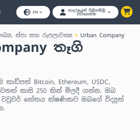
සාදරයෙන් පිළිගනිමු
EN
පිවිසෙන්න
ඛ්‍ය, ස්පා සහ රූපලාවන්‍ය
Urban Company
ompany තෑගි
 කාඩ්පත් Bitcoin, Ethereum, USDC,
ෙනත් කාසි 250 කින් මිලදී ගන්න. ඔබ
, වවුචර් කේතය ක්ෂණිකව ඔබගේ විද්‍යුත්
ත.