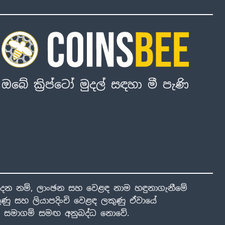
ඔබේ ක්‍රිප්ටෝ මුදල් සඳහා මී පැණි
ාදන නම්, ලාංඡන සහ වෙළඳ නාම හඳුනාගැනීමේ
ණු සහ ලියාපදිංචි වෙළඳ ලකුණු ඒවායේ
ාළ සමාගම් සමඟ අනුබද්ධ නොවේ.