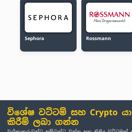
Sephora
Rossmann
විශේෂ වට්ටම් සහ Crypto ය
කිරීම් ලබා ගන්න
වාර්තාකරුවන්ට සම්බන්ධ වන්න සහ කිසිදු වට්ටමක