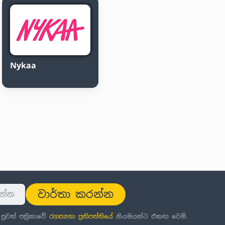
Nykaa
වාර්තා කරන්න
වත් පත්‍රිකාවේ
රහස්‍යතා ප්‍රතිපත්තිය
ේ නියමයන්ට එකඟ වෙමි.