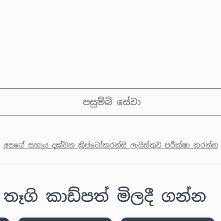
පසුම්බි සේවා
අපගේ සහාය දක්වන ක්‍රිප්ටෝකරන්සි ලැයිස්තුව පරීක්ෂා කරන්න
තෑගි කාඩ්පත් මිලදී ගන්න