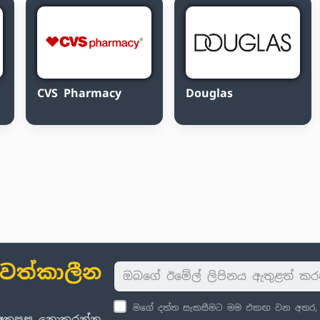
CVS Pharmacy
Douglas
ාවත්කාලීන
මගේ දත්ත සැකසීමට මම එකඟ වන අතර, පු
් අතපසු නොකරන්න.