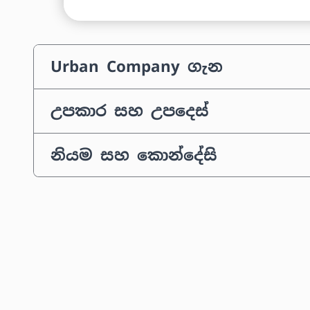
Urban Company ගැන
උපකාර සහ උපදෙස්
නියම සහ කොන්දේසි