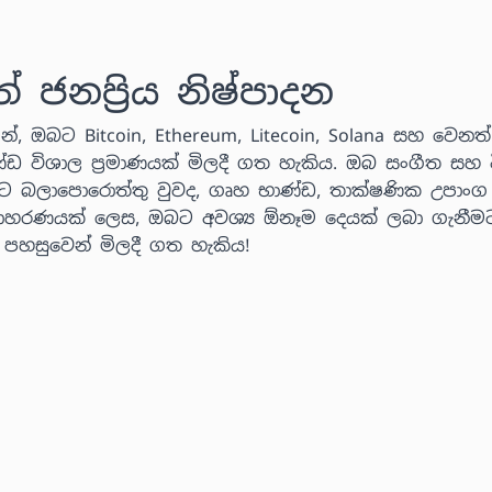
නප්‍රිය නිෂ්පාදන
්, ඔබට Bitcoin, Ethereum, Litecoin, Solana සහ වෙනත් ක
ණ්ඩ විශාල ප්‍රමාණයක් මිලදී ගත හැකිය. ඔබ සංගීත සහ ව
ට බලාපොරොත්තු වුවද, ගෘහ භාණ්ඩ, තාක්ෂණික උපාංග
 උදාහරණයක් ලෙස, ඔබට අවශ්‍ය ඕනෑම දෙයක් ලබා ගැනීම
් පහසුවෙන් මිලදී ගත හැකිය!