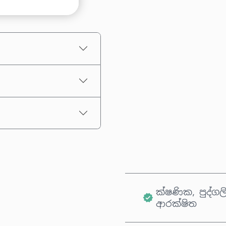
මුදලක් තෝරන්න
තක්සේරු කළ මිල
ක්ෂණික, පුද්ගල
ආරක්ෂිත