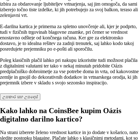
izbira za obdarovanje ljubiteljev vrtnarjenja, saj jim omogoča, da sami
izberejo točno tiste izdelke, ki jih potrebujejo za svoj balkon, teraso ali
zelenjavni vrt.
E‑darilna kartica je primerna za spletno unovčenje ali, kjer je podprto,
tudi v fizičnih trgovinah blagovne znamke, pri čemer se vrednost
enostavno odšteje od končnega računa. Ker gre za elektronsko
dostavo, je to idealna rešitev za zadnji trenutek, saj lahko kodo takoj
posredujete prejemniku po e‑pošti ali sporočilu.
Poleg klasičnih plačil lahko pri nakupu izkoristite tudi možnost plačila
z digitalnimi valutami ter tako v nekaj minutah pridobite Oázis
predplačniško dobroimetje za vse potrebe doma in vrta, od kakovostne
zemlje in gnojil do dekorativnih dodatkov in vrtnarskega orodja, ki jih
prejemnik izbere v skladu s svojo sezonsko inspiracijo.
උපකාර සහ උපදෙස්
Kako lahko na CoinsBee kupim Oázis
digitalno darilno kartico?
Na strani izberete želeno vrednost kartice in jo dodate v košarico, nato
sledite postopku blagajne. Plačate lahko s klasičnimi metodami, kot so