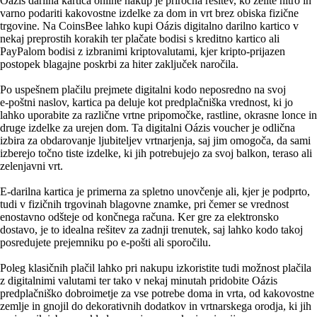
Oázis darilna kartica online nakup je priročna rešitev, ko želite hitro in
varno podariti kakovostne izdelke za dom in vrt brez obiska fizične
trgovine. Na CoinsBee lahko kupi Oázis digitalno darilno kartico v
nekaj preprostih korakih ter plačate bodisi s kreditno kartico ali
PayPalom bodisi z izbranimi kriptovalutami, kjer kripto-prijazen
postopek blagajne poskrbi za hiter zaključek naročila.
Po uspešnem plačilu prejmete digitalni kodo neposredno na svoj
e‑poštni naslov, kartica pa deluje kot predplačniška vrednost, ki jo
lahko uporabite za različne vrtne pripomočke, rastline, okrasne lonce in
druge izdelke za urejen dom. Ta digitalni Oázis voucher je odlična
izbira za obdarovanje ljubiteljev vrtnarjenja, saj jim omogoča, da sami
izberejo točno tiste izdelke, ki jih potrebujejo za svoj balkon, teraso ali
zelenjavni vrt.
E‑darilna kartica je primerna za spletno unovčenje ali, kjer je podprto,
tudi v fizičnih trgovinah blagovne znamke, pri čemer se vrednost
enostavno odšteje od končnega računa. Ker gre za elektronsko
dostavo, je to idealna rešitev za zadnji trenutek, saj lahko kodo takoj
posredujete prejemniku po e‑pošti ali sporočilu.
Poleg klasičnih plačil lahko pri nakupu izkoristite tudi možnost plačila
z digitalnimi valutami ter tako v nekaj minutah pridobite Oázis
predplačniško dobroimetje za vse potrebe doma in vrta, od kakovostne
zemlje in gnojil do dekorativnih dodatkov in vrtnarskega orodja, ki jih