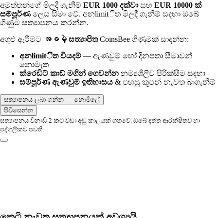
අමුත්තන්ගේ මිලදී ගැනීම්
EUR 1000 දක්වා
සහ
EUR 10000 ක්
සම්පූර්ණ
ලෙස සීමා වේ. අනlimitිත මිලදී ගැනීම් සඳහා ඔබේ
ගිණුම සත්‍යාපනය කරන්න.
අගුළු ඇරීමට
အခမဲ့ සත්‍යාපිත
CoinsBee ගිණුමක් සාදන්න:
අනlimitිත වියදම්
— ඇණවුම් හෝ දිනපතා සීමාවන්
නොමැත
ක්රෙඩිට් කාඩ් මගින් ගෙවන්න
නම්‍යශීලීව පිරික්සීම සඳහා
සම්පූර්ණ ඇණවුම් ඉතිහාසය
& පහසු කූපන් නැවත බාගැනීම්
සත්‍යාපනය ලබා ගන්න — නොමිලේ
පිවිසෙන්න
සත්‍යාපනය විනාඩි 2 කට වඩා අඩු කාලයක් ගතවේ. ඔබේ දත්ත ආරක්ෂිතව හා
පුද්ගලිකව පවතී.
කෙටි නැවත සත්‍යාපනයක් අවශ්‍යයි