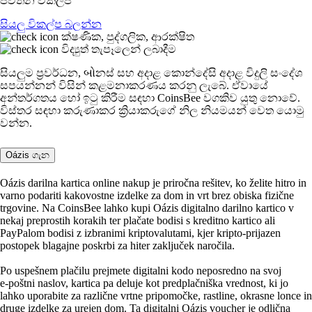
පවතින විකල්ප
සියලු විකල්ප බලන්න
ක්ෂණික, පුද්ගලික, ආරක්ෂිත
විද්‍යුත් තැපෑලෙන් ලබාදීම
සියලුම ප්‍රවර්ධන, બોනස් සහ අදාළ කොන්දේසි අදාළ විදුලි සංදේශ
සපයන්නන් විසින් කළමනාකරණය කරනු ලැබේ. ඒවායේ
අන්තර්ගතය හෝ ඉටු කිරීම සඳහා CoinsBee වගකිව යුතු නොවේ.
විස්තර සඳහා කරුණාකර ක්‍රියාකරුගේ නිල නියමයන් වෙත යොමු
වන්න.
Oázis ගැන
Oázis darilna kartica online nakup je priročna rešitev, ko želite hitro in
varno podariti kakovostne izdelke za dom in vrt brez obiska fizične
trgovine. Na CoinsBee lahko kupi Oázis digitalno darilno kartico v
nekaj preprostih korakih ter plačate bodisi s kreditno kartico ali
PayPalom bodisi z izbranimi kriptovalutami, kjer kripto-prijazen
postopek blagajne poskrbi za hiter zaključek naročila.
Po uspešnem plačilu prejmete digitalni kodo neposredno na svoj
e‑poštni naslov, kartica pa deluje kot predplačniška vrednost, ki jo
lahko uporabite za različne vrtne pripomočke, rastline, okrasne lonce in
druge izdelke za urejen dom. Ta digitalni Oázis voucher je odlična