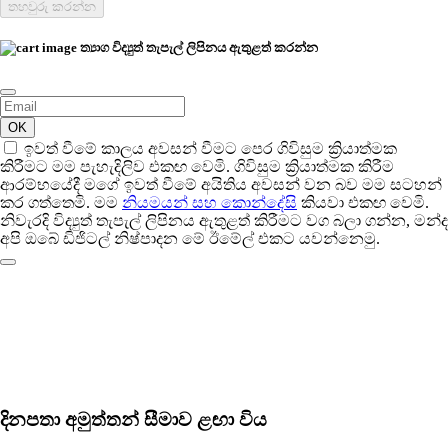
තහවුරු කරන්න
ත්‍යාග විද්‍යුත් තැපැල් ලිපිනය ඇතුළත් කරන්න
OK
ඉවත් වීමේ කාලය අවසන් වීමට පෙර ගිවිසුම ක්‍රියාත්මක
කිරීමට මම පැහැදිලිව එකඟ වෙමි. ගිවිසුම ක්‍රියාත්මක කිරීම
ආරම්භයේදී මගේ ඉවත් වීමේ අයිතිය අවසන් වන බව මම සටහන්
කර ගත්තෙමි. මම
නියමයන් සහ කොන්දේසි
කියවා එකඟ වෙමි.
නිවැරදි විද්‍යුත් තැපැල් ලිපිනය ඇතුළත් කිරීමට වග බලා ගන්න, මන්ද
අපි ඔබේ ඩිජිටල් නිෂ්පාදන මේ ඊමේල් එකට යවන්නෙමු.
දිනපතා අමුත්තන් සීමාව ළඟා විය