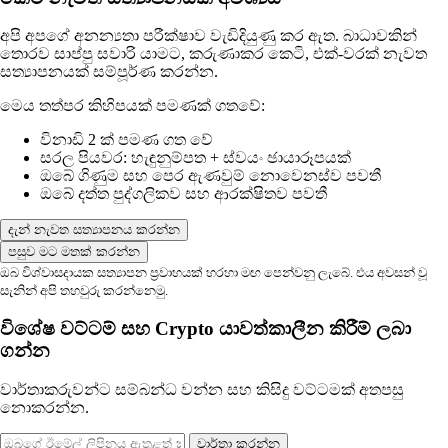
අපි අපගේ අනන්‍යතා පරීක්ෂාව වැඩිදියුණු කර ඇත. බාධාවකින්
තොරව සාප්පු සවාරි යාමට, කරුණාකර කෙටි, එක්-වරක් නැවත
සත්‍යාපනයක් සම්පූර්ණ කරන්න.
මෙය තත්පර කිහිපයක් පමණක් ගතවේ:
විනාඩි 2 ක් පමණ ගත වේ
සරල පියවර: හැඳුනුම්පත + ස්වයං ඡායාරූපයක්
ඔබේ ගිණුම සහ පෙර ඇණවුම් නොවෙනස්ව පවතී
ඔබේ දත්ත පුද්ගලිකව සහ ආරක්ෂිතව පවතී
දැන් නැවත සත්‍යාපනය කරන්න
පසුව මට මතක් කරන්න
ඔබ විශ්වාසදායක සත්‍යාපන ප්‍රවාහයක් හරහා මඟ පෙන්වනු ලැබේ. එය අවසන් වූ
සැනින් අපි තහවුරු කරන්නෙමු.
විශේෂ වට්ටම් සහ Crypto යාවත්කාලීන කිරීම් ලබා
ගන්න
වාර්තාකරුවන්ට සම්බන්ධ වන්න සහ කිසිදු වට්ටමක් අතපසු
නොකරන්න.
වාර්තා කරන්න