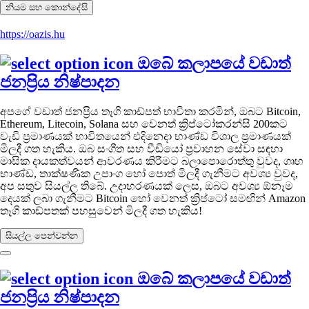
නියම සහ කොන්දේසි
https://oazis.hu
ඔබේ කලාපයේ වඩාත්
ජනප්‍රිය නිෂ්පාදන
අපගේ වඩාත් ජනප්‍රිය තෑගි කාඩ්පත් භාවිතා කරමින්, ඔබට Bitcoin,
Ethereum, Litecoin, Solana සහ වෙනත් ක්‍රිප්ටෝකරන්සි 200කට
වැඩි ප්‍රමාණයක් භාවිතයෙන් එදිනෙදා භාණ්ඩ විශාල ප්‍රමාණයක්
මිලදී ගත හැකිය. ඔබ සංගීත සහ වීඩියෝ ප්‍රවාහන සේවා සඳහා
මාසික දායකත්වයන් ආවරණය කිරීමට බලාපොරොත්තු වුවද, ගෘහ
භාණ්ඩ, තාක්ෂණික උපාංග හෝ පොත් මිලදී ගැනීමට අවශ්‍ය වුවද,
අප සතුව සියල්ල තිබේ. උදාහරණයක් ලෙස, ඔබට අවශ්‍ය ඕනෑම
දෙයක් ලබා ගැනීමට Bitcoin හෝ වෙනත් ක්‍රිප්ටෝ සමඟින් Amazon
තෑගි කාඩ්පතක් පහසුවෙන් මිලදී ගත හැකිය!
සියල්ල පෙන්වන්න
ඔබේ කලාපයේ වඩාත්
ජනප්‍රිය නිෂ්පාදන