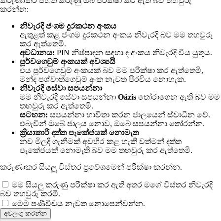
කරුණාකර පහත කරුණු ඔබ පරීක්ෂා කර ඇති බව තහවුරු
කරන්න:
නිවැරදි ජංගම දුරකථන අංකය
ඇතුළත් කළ
ජංගම දුරකථන අංකය නිවැරදි බව මම තහවුරු
කර ඇත්තෙමි.
අවධානය:
PIN නිෂ්පාදන සඳහා ද අංකය නිවැරදි විය යුතුය.
පූර්වගෙවුම් අංකයක් අවශ්‍යයි
එය පූර්වගෙවුම් අංකයක් බව මම පරීක්ෂා කර ඇත්තෙමි,
මන්ද පශ්චාත්ගෙවුම් අංක නැවත පිරවිය නොහැක.
නිවැරදි සේවා සපයන්නා
මම නිවැරදි සේවා සපයන්නා
Oázis
තෝරාගෙන ඇති බව මම
තහවුරු කර ඇත්තෙමි.
සටහන:
සපයන්නා භාවිතා කරන ජාලයෙන් ස්වාධීන වේ.
එබැවින් ඔබේ ජාලය නොව, ඔබේ සපයන්නා තෝරන්න.
ක්‍රියාකාරී දත්ත පැකේජයක් නොමැත
නව මිලදී ගැනීමක් අවහිර කළ හැකි වත්මන් දත්ත
පැකේජයක් නොමැති බව මම තහවුරු කර ඇත්තෙමි.
කරුණාකර සියලු විස්තර ප්‍රවේශමෙන් පරීක්ෂා කරන්න.
මම සියලු කරුණු පරීක්ෂා කර ඇති අතර මගේ විස්තර නිවැරදි
බව තහවුරු කරමි.
මෙම පණිවිඩය නැවත නොපෙන්වන්න.
අවලංගු කරන්න