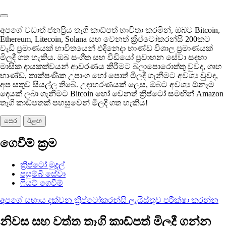
අපගේ වඩාත් ජනප්‍රිය තෑගි කාඩ්පත් භාවිතා කරමින්, ඔබට Bitcoin,
Ethereum, Litecoin, Solana සහ වෙනත් ක්‍රිප්ටෝකරන්සි 200කට
වැඩි ප්‍රමාණයක් භාවිතයෙන් එදිනෙදා භාණ්ඩ විශාල ප්‍රමාණයක්
මිලදී ගත හැකිය. ඔබ සංගීත සහ වීඩියෝ ප්‍රවාහන සේවා සඳහා
මාසික දායකත්වයන් ආවරණය කිරීමට බලාපොරොත්තු වුවද, ගෘහ
භාණ්ඩ, තාක්ෂණික උපාංග හෝ පොත් මිලදී ගැනීමට අවශ්‍ය වුවද,
අප සතුව සියල්ල තිබේ. උදාහරණයක් ලෙස, ඔබට අවශ්‍ය ඕනෑම
දෙයක් ලබා ගැනීමට Bitcoin හෝ වෙනත් ක්‍රිප්ටෝ සමඟින් Amazon
තෑගි කාඩ්පතක් පහසුවෙන් මිලදී ගත හැකිය!
පෙර
ඊළඟ
ගෙවීම් ක්‍රම
ක්‍රිප්ටෝ මුදල්
පසුම්බි සේවා
ෆියට් ගෙවීම්
අපගේ සහාය දක්වන ක්‍රිප්ටෝකරන්සි ලැයිස්තුව පරීක්ෂා කරන්න
නිවස සහ වත්ත තෑගි කාඩ්පත් මිලදී ගන්න