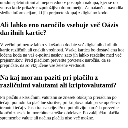
uradni spletni strani ali neposredno v postopku nakupa, kjer se ob
vnosu kode prikaže razpoložljivo dobroimetje. Za natančna navodila
sledite informacijam, ki jih prejmete skupaj z digitalno kodo.
Ali lahko eno naročilo vsebuje več Oázis
darilnih kartic?
V večini primerov lahko v košarico dodate več digitalnih darilnih
kartic različnih ali enakih vrednosti. Vsaka kartica bo dostavljena kot
ločena koda na vaš e‑poštni naslov, zato jih lahko razdelite med več
prejemnikov. Pred plačilom preverite povzetek naročila, da se
prepričate, da so vključene vse želene vrednosti.
Na kaj moram paziti pri plačilu z
različnimi valutami ali kriptovalutami?
Pri plačilu s klasičnimi valutami se znesek običajno preračuna po
tečaju ponudnika plačilne storitve, pri kriptovalutah pa se upošteva
trenutni tečaj v času transakcije. Pred potrditvijo naročila preverite
končni znesek in morebitne stroške obdelave. Po zaključku plačila
spremembe valute ali načina plačila niso več možne.