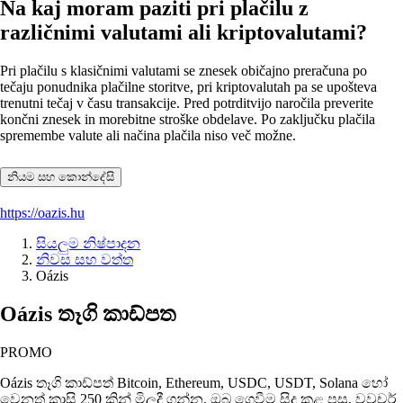
Na kaj moram paziti pri plačilu z
različnimi valutami ali kriptovalutami?
Pri plačilu s klasičnimi valutami se znesek običajno preračuna po
tečaju ponudnika plačilne storitve, pri kriptovalutah pa se upošteva
trenutni tečaj v času transakcije. Pred potrditvijo naročila preverite
končni znesek in morebitne stroške obdelave. Po zaključku plačila
spremembe valute ali načina plačila niso več možne.
නියම සහ කොන්දේසි
https://oazis.hu
සියලුම නිෂ්පාදන
නිවස සහ වත්ත
Oázis
Oázis තෑගි කාඩ්පත
PROMO
Oázis තෑගි කාඩ්පත් Bitcoin, Ethereum, USDC, USDT, Solana හෝ
වෙනත් කාසි 250 කින් මිලදී ගන්න. ඔබ ගෙවීම සිදු කළ පසු, වවුචර්