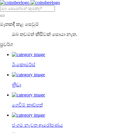
මෑතකදී කළ සෙවුම්
ඔබ තවමත් කිසිවක් සොයා නැත.
ප්‍රවර්ග
ඊ-කොමර්ස්
ක්‍රීඩා
ගෙවීම් කාඩ්පත්
ජංගම නැවත ආරෝපණය