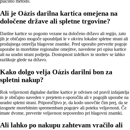
plačilno metodo.
Ali je Oázis darilna kartica omejena na
določene države ali spletne trgovine?
Darilne kartice so pogosto vezane na določeno državo ali regijo, zato
jih je običajno mogoče uporabljati le v okviru lokalne spletne strani ali
prodajnega omrežja blagovne znamke. Pred uporabo preverite pogoje
uporabe in morebitne regionalne omejitve, navedene pri opisu kartice
ali na uradni strani podjetja. Dostopnost izdelkov in storitev se lahko
razlikuje glede na državo.
Kako dolgo velja Oázis darilni bon za
spletni nakup?
Rok veljavnosti digitalne darilne kartice je odvisen od pravil izdajatelja
in je običajno naveden v prejetem e‑sporočilu ali v pogojih uporabe na
uradni spletni strani. Priporočljivo je, da kodo unovčite čim prej, da se
izognete morebitnim spremembam pogojev ali poteku veljavnosti. Če
imate dvome, preverite veljavnost neposredno pri blagovni znamki.
Ali lahko po nakupu zahtevam vračilo ali