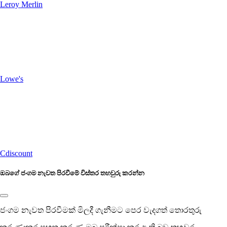
Leroy Merlin
Lowe's
Cdiscount
ඔබගේ ජංගම නැවත පිරවීමේ විස්තර තහවුරු කරන්න
ජංගම නැවත පිරවීමක් මිලදී ගැනීමට පෙර වැදගත් තොරතුරු