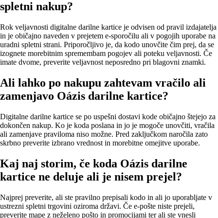
spletni nakup?
Rok veljavnosti digitalne darilne kartice je odvisen od pravil izdajatelja
in je običajno naveden v prejetem e‑sporočilu ali v pogojih uporabe na
uradni spletni strani. Priporočljivo je, da kodo unovčite čim prej, da se
izognete morebitnim spremembam pogojev ali poteku veljavnosti. Če
imate dvome, preverite veljavnost neposredno pri blagovni znamki.
Ali lahko po nakupu zahtevam vračilo ali
zamenjavo Oázis darilne kartice?
Digitalne darilne kartice se po uspešni dostavi kode običajno štejejo za
dokončen nakup. Ko je koda poslana in jo je mogoče unovčiti, vračila
ali zamenjave praviloma niso možne. Pred zaključkom naročila zato
skrbno preverite izbrano vrednost in morebitne omejitve uporabe.
Kaj naj storim, če koda Oázis darilne
kartice ne deluje ali je nisem prejel?
Najprej preverite, ali ste pravilno prepisali kodo in ali jo uporabljate v
ustrezni spletni trgovini oziroma državi. Če e‑pošte niste prejeli,
preverite mape z neželeno pošto in promocijami ter ali ste vnesli