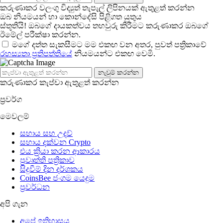
කරුණාකර වලංගු විද්‍යුත් තැපැල් ලිපිනයක් ඇතුළත් කරන්න
ඔබ නියමයන් හා කොන්දේසි පිළිගත යුතුය
ස්තූතියි! ඔබගේ දායකත්වය තහවුරු කිරීමට කරුණාකර ඔබගේ
ඊමේල් පරීක්ෂා කරන්න.
මගේ දත්ත සැකසීමට මම එකඟ වන අතර, පුවත් පත්‍රිකාවේ
රහස්‍යතා ප්‍රතිපත්තිය
ේ නියමයන්ට එකඟ වෙමි.
නැවුම් කරන්න
කරුණාකර කැප්චා ඇතුළත් කරන්න
ප්‍රවර්ග
මෙවලම්
සහාය සහ උදව්
සහාය දක්වන Crypto
එය ක්‍රියා කරන ආකාරය
ප්‍රවෘත්ති පත්‍රිකාව
සිදුවීම් දින දර්ශකය
CoinsBee ජංගම යෙදුම
ප්‍රවර්ධන
අපි ගැන
අපේ ඉතිහාසය