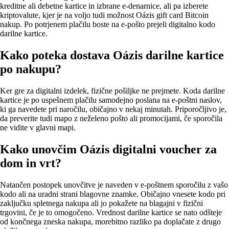
kreditne ali debetne kartice in izbrane e‑denarnice, ali pa izberete
kriptovalute, kjer je na voljo tudi možnost Oázis gift card Bitcoin
nakup. Po potrjenem plačilu boste na e‑pošto prejeli digitalno kodo
darilne kartice.
Kako poteka dostava Oázis darilne kartice
po nakupu?
Ker gre za digitalni izdelek, fizične pošiljke ne prejmete. Koda darilne
kartice je po uspešnem plačilu samodejno poslana na e‑poštni naslov,
ki ga navedete pri naročilu, običajno v nekaj minutah. Priporočljivo je,
da preverite tudi mapo z neželeno pošto ali promocijami, če sporočila
ne vidite v glavni mapi.
Kako unovčim Oázis digitalni voucher za
dom in vrt?
Natančen postopek unovčitve je naveden v e‑poštnem sporočilu z vašo
kodo ali na uradni strani blagovne znamke. Običajno vnesete kodo pri
zaključku spletnega nakupa ali jo pokažete na blagajni v fizični
trgovini, če je to omogočeno. Vrednost darilne kartice se nato odšteje
od končnega zneska nakupa, morebitno razliko pa doplačate z drugo