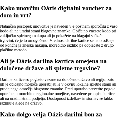
Kako unovčim Oázis digitalni voucher za
dom in vrt?
Natančen postopek unovčitve je naveden v e‑poštnem sporočilu z vašo
kodo ali na uradni strani blagovne znamke. Običajno vnesete kodo pri
zaključku spletnega nakupa ali jo pokažete na blagajni v fizični
trgovini, če je to omogočeno. Vrednost darilne kartice se nato odšteje
od končnega zneska nakupa, morebitno razliko pa doplačate z drugo
plačilno metodo.
Ali je Oázis darilna kartica omejena na
določene države ali spletne trgovine?
Darilne kartice so pogosto vezane na določeno državo ali regijo, zato
jih je običajno mogoče uporabljati le v okviru lokalne spletne strani ali
prodajnega omrežja blagovne znamke. Pred uporabo preverite pogoje
uporabe in morebitne regionalne omejitve, navedene pri opisu kartice
ali na uradni strani podjetja. Dostopnost izdelkov in storitev se lahko
razlikuje glede na državo.
Kako dolgo velja Oázis darilni bon za