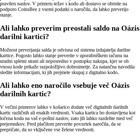
pravilen naslov. V primeru težav s kodo ali dostavo se obrnite na
podporo CoinsBee z vsemi podatki o naročilu, da lahko preverijo
stanje.
Ali lahko preverim preostali saldo na Oázis
darilni kartici?
Možnost preverjanja salda je odvisna od sistema izdajatelja darilne
kartice. Pogosto lahko stanje preverite v uporabniškem računu na
uradni spletni strani ali neposredno v postopku nakupa, kjer se ob
vnosu kode prikaže razpoložljivo dobroimetje. Za natančna navodila
sledite informacijam, ki jih prejmete skupaj z digitalno kodo.
Ali lahko eno naročilo vsebuje več Oázis
darilnih kartic?
V večini primerov lahko v košarico dodate več digitalnih darilnih
kartic različnih ali enakih vrednosti. Vsaka kartica bo dostavljena kot
ločena koda na vaš e‑poštni naslov, zato jih lahko razdelite med več
prejemnikov. Pred plačilom preverite povzetek naročila, da se
prepričate, da so vključene vse želene vrednosti.