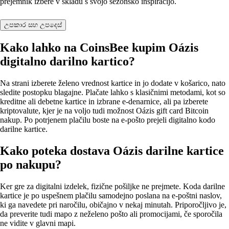
prejemnik izbere v skladu s svojo sezonsko inspiracijo.
උපකාර සහ උපදෙස්
Kako lahko na CoinsBee kupim Oázis
digitalno darilno kartico?
Na strani izberete želeno vrednost kartice in jo dodate v košarico, nato
sledite postopku blagajne. Plačate lahko s klasičnimi metodami, kot so
kreditne ali debetne kartice in izbrane e‑denarnice, ali pa izberete
kriptovalute, kjer je na voljo tudi možnost Oázis gift card Bitcoin
nakup. Po potrjenem plačilu boste na e‑pošto prejeli digitalno kodo
darilne kartice.
Kako poteka dostava Oázis darilne kartice
po nakupu?
Ker gre za digitalni izdelek, fizične pošiljke ne prejmete. Koda darilne
kartice je po uspešnem plačilu samodejno poslana na e‑poštni naslov,
ki ga navedete pri naročilu, običajno v nekaj minutah. Priporočljivo je,
da preverite tudi mapo z neželeno pošto ali promocijami, če sporočila
ne vidite v glavni mapi.