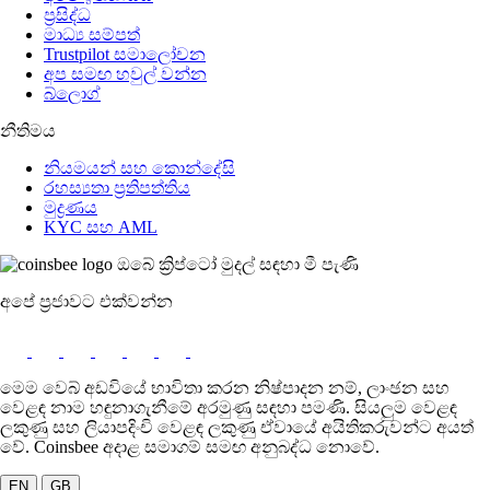
ප්‍රසිද්ධ
මාධ්‍ය සම්පත්
Trustpilot සමාලෝචන
අප සමඟ හවුල් වන්න
බ්ලොග්
නීතිමය
නියමයන් සහ කොන්දේසි
රහස්‍යතා ප්‍රතිපත්තිය
මුද්‍රණය
KYC සහ AML
ඔබේ ක්‍රිප්ටෝ මුදල් සඳහා මී පැණි
අපේ ප්‍රජාවට එක්වන්න
මෙම වෙබ් අඩවියේ භාවිතා කරන නිෂ්පාදන නම්, ලාංඡන සහ
වෙළඳ නාම හඳුනාගැනීමේ අරමුණු සඳහා පමණි. සියලුම වෙළඳ
ලකුණු සහ ලියාපදිංචි වෙළඳ ලකුණු ඒවායේ අයිතිකරුවන්ට අයත්
වේ. Coinsbee අදාළ සමාගම් සමඟ අනුබද්ධ නොවේ.
EN
GB