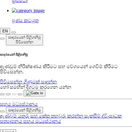
ක්‍රිප්ටෝ
පුණ්‍ය කටයුතු
EN
සාදරයෙන් පිළිගනිමු
පිවිසෙන්න
සාදරයෙන් පිළිගනිමු
ඇණවුම් නිරීක්ෂණය කිරීමට සහ වේගයෙන් ගෙවීම් කිරීමට
පිවිසෙන්න.
පිවිසෙන්න
ගිණුමක් සාදන්න
හෝ සමඟින් දිගටම කරගෙන යන්න
සහය මධ්‍යස්ථානය
සාදරයෙන් පිළිගනිමු
ඇණවුම්
යතුරු සහ කේත
තහවුරු කරන්න
සැකසීම්
ද්වි-සාධක
සත්‍යාපනය
සහය මධ්‍යස්ථානය