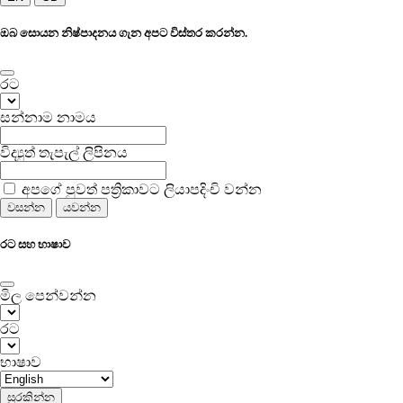
ඔබ සොයන නිෂ්පාදනය ගැන අපට විස්තර කරන්න.
රට
සන්නාම නාමය
විද්‍යුත් තැපැල් ලිපිනය
අපගේ පුවත් පත්‍රිකාවට ලියාපදිංචි වන්න
වසන්න
යවන්න
රට සහ භාෂාව
මිල පෙන්වන්න
රට
භාෂාව
සුරකින්න