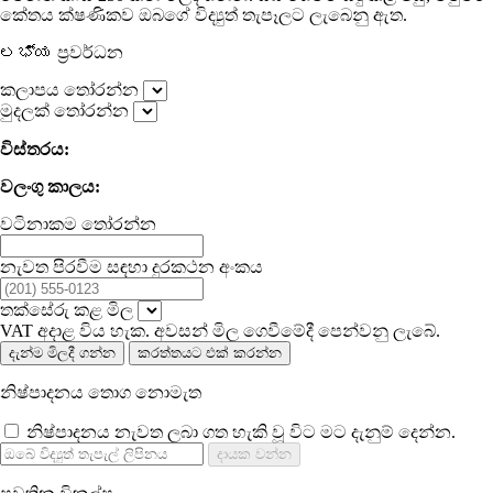
කේතය ක්ෂණිකව ඔබගේ විද්‍යුත් තැපෑලට ලැබෙනු ඇත.
ಲಭ್ಯ ප්‍රවර්ධන
කලාපය තෝරන්න
මුදලක් තෝරන්න
විස්තරය:
වලංගු කාලය:
වටිනාකම තෝරන්න
නැවත පිරවීම සඳහා දුරකථන අංකය
තක්සේරු කළ මිල
VAT අදාළ විය හැක. අවසන් මිල ගෙවීමේදී පෙන්වනු ලැබේ.
දැන්ම මිලදී ගන්න
කරත්තයට එක් කරන්න
නිෂ්පාදනය තොග නොමැත
නිෂ්පාදනය නැවත ලබා ගත හැකි වූ විට මට දැනුම් දෙන්න.
දායක වන්න