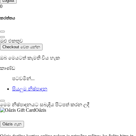
Logout
0
කරත්තය
මුළු එකතුව
Checkout වෙත යන්න
ඔබ මෙයටත් කැමති විය හැක
කාණ්ඩ
පටවමින්...
සියලුම නිෂ්පාදන
මෙම නිෂ්පාදනයට සබැඳිය පිටපත් කරන ලදී
Oázis
Oázis ගැන