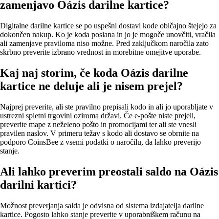
zamenjavo Oázis darilne kartice?
Digitalne darilne kartice se po uspešni dostavi kode običajno štejejo za
dokončen nakup. Ko je koda poslana in jo je mogoče unovčiti, vračila
ali zamenjave praviloma niso možne. Pred zaključkom naročila zato
skrbno preverite izbrano vrednost in morebitne omejitve uporabe.
Kaj naj storim, če koda Oázis darilne
kartice ne deluje ali je nisem prejel?
Najprej preverite, ali ste pravilno prepisali kodo in ali jo uporabljate v
ustrezni spletni trgovini oziroma državi. Če e‑pošte niste prejeli,
preverite mape z neželeno pošto in promocijami ter ali ste vnesli
pravilen naslov. V primeru težav s kodo ali dostavo se obrnite na
podporo CoinsBee z vsemi podatki o naročilu, da lahko preverijo
stanje.
Ali lahko preverim preostali saldo na Oázis
darilni kartici?
Možnost preverjanja salda je odvisna od sistema izdajatelja darilne
kartice. Pogosto lahko stanje preverite v uporabniškem računu na