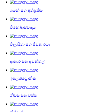
ගමන් සහ අත්දැකීම්
විනෝදාස්වාදය
විලාසිතා සහ ජීවන රටා
ආහාර සහ අවන්හල්
ඉලෙක්ට්‍රොනික
නිවස සහ වත්ත