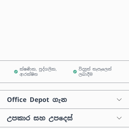
දැන්ම මිලදී ගන්න
කරත්තයට එක් කරන්න
ක්ෂණික, පුද්ගලික,
විද්‍යුත් තැපෑලෙන්
ආරක්ෂිත
ලබාදීම
Office Depot ගැන
උපකාර සහ උපදෙස්