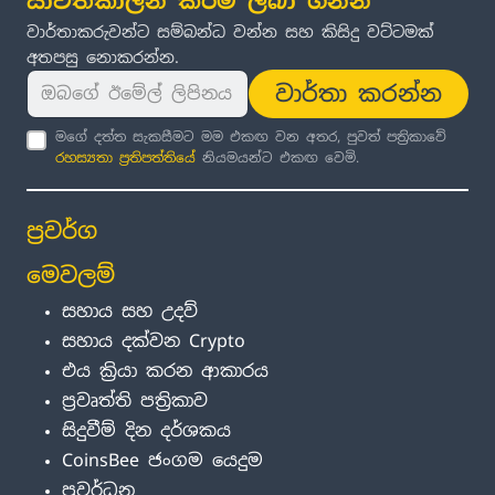
යාවත්කාලීන කිරීම් ලබා ගන්න
වාර්තාකරුවන්ට සම්බන්ධ වන්න සහ කිසිදු වට්ටමක්
අතපසු නොකරන්න.
වාර්තා කරන්න
මගේ දත්ත සැකසීමට මම එකඟ වන අතර, පුවත් පත්‍රිකාවේ
රහස්‍යතා ප්‍රතිපත්තිය
ේ නියමයන්ට එකඟ වෙමි.
ප්‍රවර්ග
මෙවලම්
සහාය සහ උදව්
සහාය දක්වන Crypto
එය ක්‍රියා කරන ආකාරය
ප්‍රවෘත්ති පත්‍රිකාව
සිදුවීම් දින දර්ශකය
CoinsBee ජංගම යෙදුම
ප්‍රවර්ධන