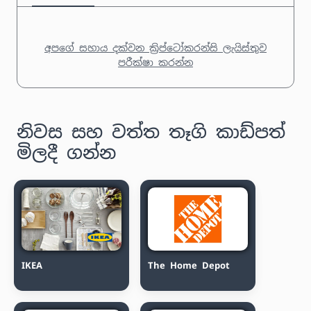
අපගේ සහාය දක්වන ක්‍රිප්ටෝකරන්සි ලැයිස්තුව
පරීක්ෂා කරන්න
නිවස සහ වත්ත තෑගි කාඩ්පත්
මිලදී ගන්න
IKEA
The Home Depot