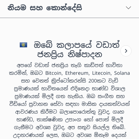
නියම සහ කොන්දේසි
ඔබේ කලාපයේ වඩාත්
ජනප්‍රිය නිෂ්පාදන
අපගේ වඩාත් ජනප්‍රිය තෑගි කාඩ්පත් භාවිතා
කරමින්, ඔබට Bitcoin, Ethereum, Litecoin, Solana
සහ වෙනත් ක්‍රිප්ටෝකරන්සි 200කට වැඩි
ප්‍රමාණයක් භාවිතයෙන් එදිනෙදා භාණ්ඩ විශාල
ප්‍රමාණයක් මිලදී ගත හැකිය. ඔබ සංගීත සහ
වීඩියෝ ප්‍රවාහන සේවා සඳහා මාසික දායකත්වයන්
ආවරණය කිරීමට බලාපොරොත්තු වුවද, ගෘහ
භාණ්ඩ, තාක්ෂණික උපාංග හෝ පොත් මිලදී
ගැනීමට අවශ්‍ය වුවද, අප සතුව සියල්ල තිබේ.
උදාහරණයක් ලෙස, ඔබට අවශ්‍ය ඕනෑම දෙයක්