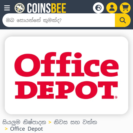
සියලුම නිෂ්පාදන
නිවස සහ වත්ත
Office Depot