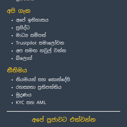
අපි ගැන
අපේ ඉතිහාසය
ප්‍රසිද්ධ
මාධ්‍ය සම්පත්
Trustpilot සමාලෝචන
අප සමඟ හවුල් වන්න
බ්ලොග්
නීතිමය
නියමයන් සහ කොන්දේසි
රහස්‍යතා ප්‍රතිපත්තිය
මුද්‍රණය
KYC සහ AML
අපේ ප්‍රජාවට එක්වන්න