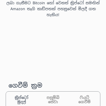
ලබා ගැනීමට Bitcoin හෝ වෙනත් ක්‍රිප්ටෝ සමඟින්
Amazon තෑගි කාඩ්පතක් පහසුවෙන් මිලදී ගත
හැකිය!
ගෙවීම් ක්‍රම
ක්‍රිප්ටෝ
පසුම්බි
ෆියට්
මුදල්
සේවා
ගෙවීම්