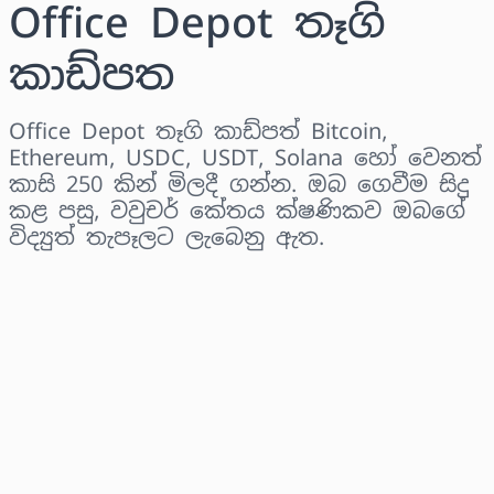
Office Depot තෑගි
කාඩ්පත
Office Depot තෑගි කාඩ්පත් Bitcoin,
Ethereum, USDC, USDT, Solana හෝ වෙනත්
කාසි 250 කින් මිලදී ගන්න. ඔබ ගෙවීම සිදු
කළ පසු, වවුචර් කේතය ක්ෂණිකව ඔබගේ
විද්‍යුත් තැපෑලට ලැබෙනු ඇත.
කලාපය තෝරන්න
මුදලක් තෝරන්න
තක්සේරු කළ මිල