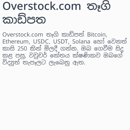
Overstock.com තෑගි
කාඩ්පත
Overstock.com තෑගි කාඩ්පත් Bitcoin,
Ethereum, USDC, USDT, Solana හෝ වෙනත්
කාසි 250 කින් මිලදී ගන්න. ඔබ ගෙවීම සිදු
කළ පසු, වවුචර් කේතය ක්ෂණිකව ඔබගේ
විද්‍යුත් තැපෑලට ලැබෙනු ඇත.
කලාපය තෝරන්න
මුදලක් තෝරන්න
තක්සේරු කළ මිල