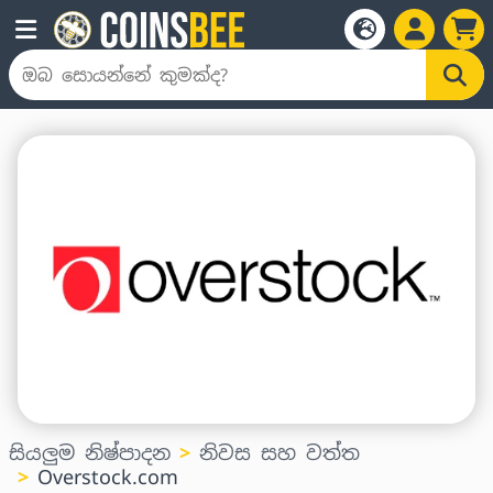
සියලුම නිෂ්පාදන
නිවස සහ වත්ත
Overstock.com