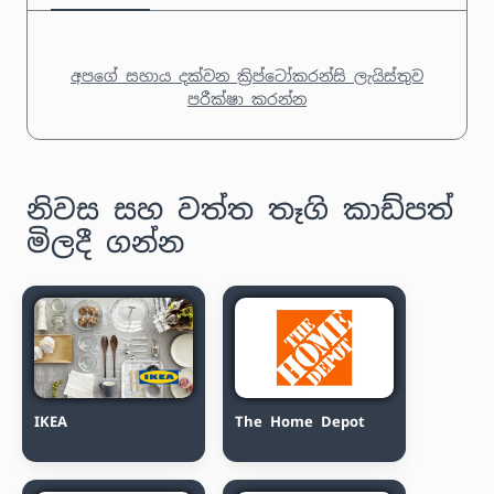
අපගේ සහාය දක්වන ක්‍රිප්ටෝකරන්සි ලැයිස්තුව
පරීක්ෂා කරන්න
නිවස සහ වත්ත තෑගි කාඩ්පත්
මිලදී ගන්න
IKEA
The Home Depot