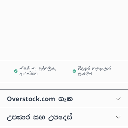
දැන්ම මිලදී ගන්න
කරත්තයට එක් කරන්න
ක්ෂණික, පුද්ගලික,
විද්‍යුත් තැපෑලෙන්
ආරක්ෂිත
ලබාදීම
Overstock.com ගැන
උපකාර සහ උපදෙස්