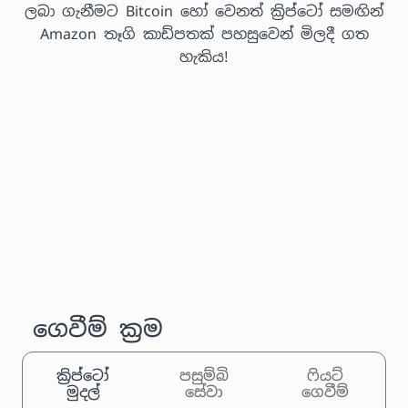
ලබා ගැනීමට Bitcoin හෝ වෙනත් ක්‍රිප්ටෝ සමඟින්
Amazon තෑගි කාඩ්පතක් පහසුවෙන් මිලදී ගත
හැකිය!
ගෙවීම් ක්‍රම
ක්‍රිප්ටෝ
පසුම්බි
ෆියට්
මුදල්
සේවා
ගෙවීම්