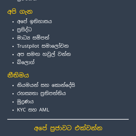
අපි ගැන
අපේ ඉතිහාසය
ප්‍රසිද්ධ
මාධ්‍ය සම්පත්
Trustpilot සමාලෝචන
අප සමඟ හවුල් වන්න
බ්ලොග්
නීතිමය
නියමයන් සහ කොන්දේසි
රහස්‍යතා ප්‍රතිපත්තිය
මුද්‍රණය
KYC සහ AML
අපේ ප්‍රජාවට එක්වන්න