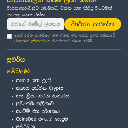
යාවත්කාලීන කිරීම් ලබා ගන්න
වාර්තාකරුවන්ට සම්බන්ධ වන්න සහ කිසිදු වට්ටමක්
අතපසු නොකරන්න.
වාර්තා කරන්න
මගේ දත්ත සැකසීමට මම එකඟ වන අතර, පුවත් පත්‍රිකාවේ
රහස්‍යතා ප්‍රතිපත්තිය
ේ නියමයන්ට එකඟ වෙමි.
ප්‍රවර්ග
මෙවලම්
සහාය සහ උදව්
සහාය දක්වන Crypto
එය ක්‍රියා කරන ආකාරය
ප්‍රවෘත්ති පත්‍රිකාව
සිදුවීම් දින දර්ශකය
CoinsBee ජංගම යෙදුම
ප්‍රවර්ධන