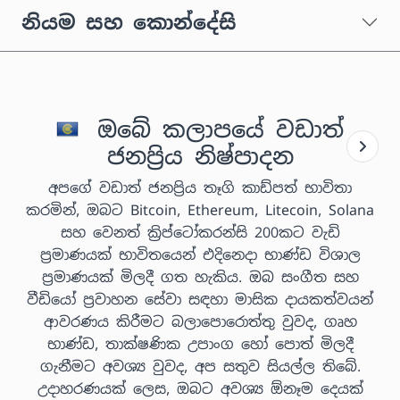
නියම සහ කොන්දේසි
ඔබේ කලාපයේ වඩාත්
ජනප්‍රිය නිෂ්පාදන
අපගේ වඩාත් ජනප්‍රිය තෑගි කාඩ්පත් භාවිතා
කරමින්, ඔබට Bitcoin, Ethereum, Litecoin, Solana
සහ වෙනත් ක්‍රිප්ටෝකරන්සි 200කට වැඩි
ප්‍රමාණයක් භාවිතයෙන් එදිනෙදා භාණ්ඩ විශාල
ප්‍රමාණයක් මිලදී ගත හැකිය. ඔබ සංගීත සහ
වීඩියෝ ප්‍රවාහන සේවා සඳහා මාසික දායකත්වයන්
ආවරණය කිරීමට බලාපොරොත්තු වුවද, ගෘහ
භාණ්ඩ, තාක්ෂණික උපාංග හෝ පොත් මිලදී
ගැනීමට අවශ්‍ය වුවද, අප සතුව සියල්ල තිබේ.
උදාහරණයක් ලෙස, ඔබට අවශ්‍ය ඕනෑම දෙයක්