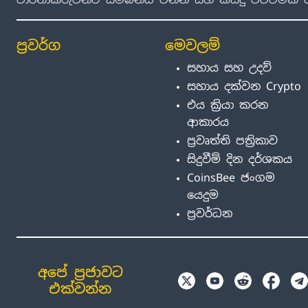
ප්‍රවර්ග
මෙවලම්
සහාය සහ උදව්
සහාය දක්වන Crypto
එය ක්‍රියා කරන
ආකාරය
ප්‍රවෘත්ති පත්‍රිකාව
සිදුවීම් දින දර්ශකය
CoinsBee ජංගම
යෙදුම
ප්‍රවර්ධන
අපේ ප්‍රජාවට
එක්වන්න