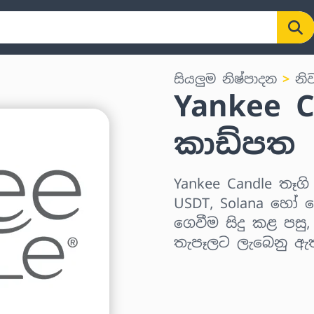
සියලුම නිෂ්පාදන
නි
Yankee C
කාඩ්පත
Yankee Candle තෑගි 
USDT, Solana හෝ ව
ගෙවීම සිදු කළ පසු
තැපෑලට ලැබෙනු ඇ
කලාපය තෝරන්න