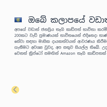
ඔබේ කලාපයේ වඩාත් ජ
අපගේ වඩාත් ජනප්‍රිය තෑගි කාඩ්පත් භාවිතා කරමින
200කට වැඩි ප්‍රමාණයක් භාවිතයෙන් එදිනෙදා භා
සේවා සඳහා මාසික දායකත්වයන් ආවරණය කිරීම
ගැනීමට අවශ්‍ය වුවද, අප සතුව සියල්ල තිබේ.
වෙනත් ක්‍රිප්ටෝ සමඟින් Amazon තෑගි කාඩ්පතක
පෙර