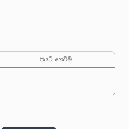
ෆියට් ගෙවීම්