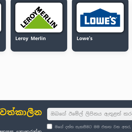
Leroy Merlin
Lowe's
ාවත්කාලීන
මගේ දත්ත සැකසීමට මම එකඟ වන අතර, පු
් අතපසු නොකරන්න.