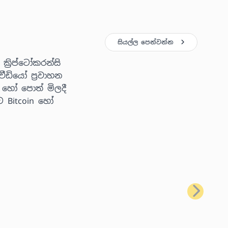
සියල්ල පෙන්වන්න
්‍රිප්ටෝකරන්සි
ීඩියෝ ප්‍රවාහන
 හෝ පොත් මිලදී
ට Bitcoin හෝ
ඊළඟ