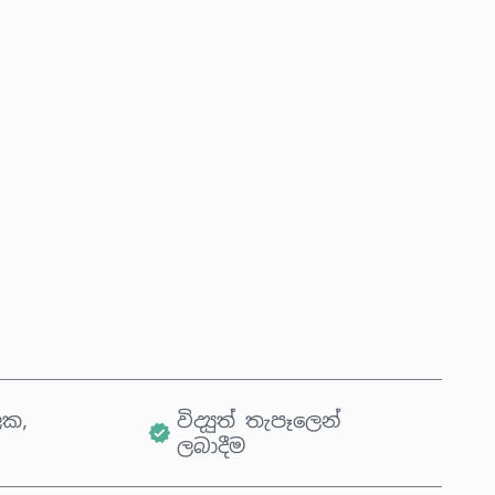
දැන්ම මිලදී ගන්න
කරත්තයට එක් කරන්න
ික,
විද්‍යුත් තැපෑලෙන්
ලබාදීම