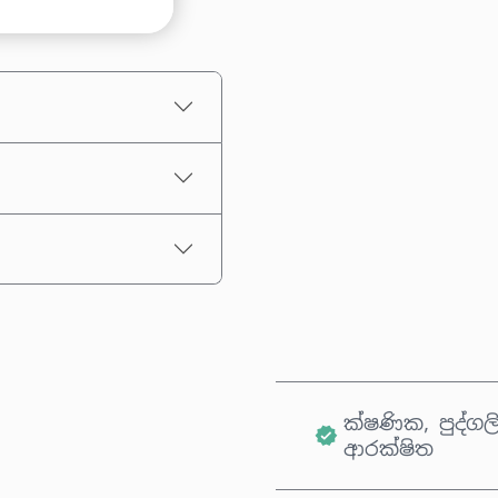
මුදලක් තෝරන්න
තක්සේරු කළ මිල
ක්ෂණික, පුද්ගල
ආරක්ෂිත