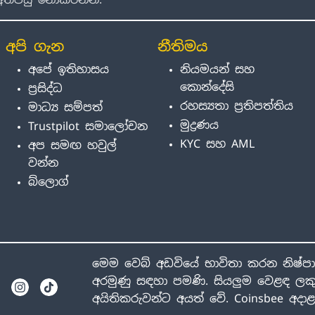
අපි ගැන
නීතිමය
අපේ ඉතිහාසය
නියමයන් සහ
කොන්දේසි
ප්‍රසිද්ධ
රහස්‍යතා ප්‍රතිපත්තිය
මාධ්‍ය සම්පත්
මුද්‍රණය
Trustpilot සමාලෝචන
KYC සහ AML
අප සමඟ හවුල්
වන්න
බ්ලොග්
මෙම වෙබ් අඩවියේ භාවිතා කරන නිෂ්ප
අරමුණු සඳහා පමණි. සියලුම වෙළඳ ලකු
අයිතිකරුවන්ට අයත් වේ. Coinsbee අද