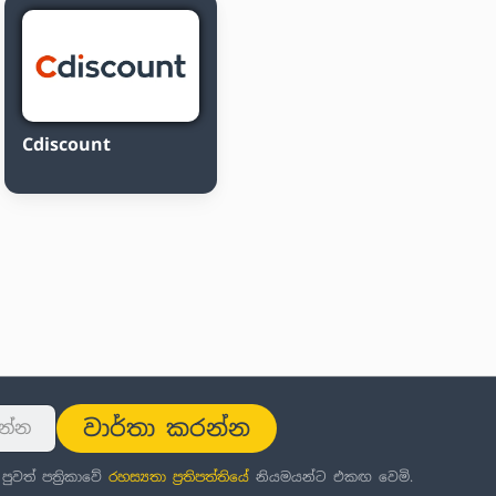
Cdiscount
වාර්තා කරන්න
වත් පත්‍රිකාවේ
රහස්‍යතා ප්‍රතිපත්තිය
ේ නියමයන්ට එකඟ වෙමි.