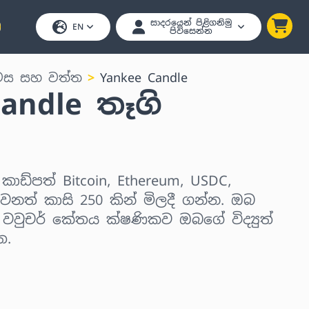
සාදරයෙන් පිළිගනිමු
EN
පිවිසෙන්න
වස සහ වත්ත
Yankee Candle
andle තෑගි
කාඩ්පත් Bitcoin, Ethereum, USDC,
ෙනත් කාසි 250 කින් මිලදී ගන්න. ඔබ
, වවුචර් කේතය ක්ෂණිකව ඔබගේ විද්‍යුත්
ත.