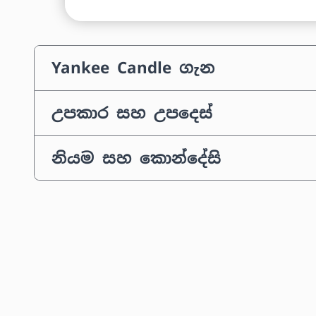
Yankee Candle ගැන
උපකාර සහ උපදෙස්
නියම සහ කොන්දේසි