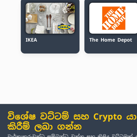
IKEA
The Home Depot
විශේෂ වට්ටම් සහ Crypto ය
කිරීම් ලබා ගන්න
වාර්තාකරුවන්ට සම්බන්ධ වන්න සහ කිසිදු වට්ටමක