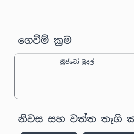
ගෙවීම් ක්‍රම
ක්‍රිප්ටෝ මුදල්
නිවස සහ වත්ත තෑගි කා