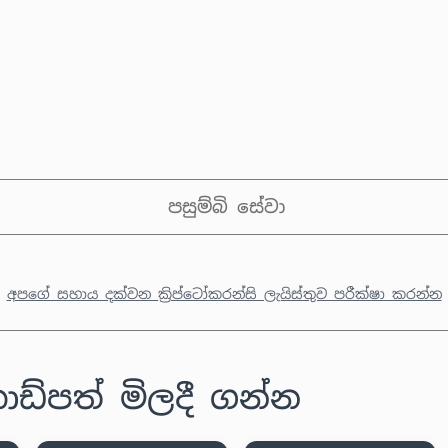
පසුම්බි සේවා
අපගේ සහාය දක්වන ක්‍රිප්ටෝකරන්සි ලැයිස්තුව පරීක්ෂා කරන්න
ඩ්පත් මිලදී ගන්න