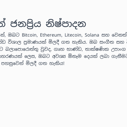
නප්‍රිය නිෂ්පාදන
්, ඔබට Bitcoin, Ethereum, Litecoin, Solana සහ වෙනත් ක
ණ්ඩ විශාල ප්‍රමාණයක් මිලදී ගත හැකිය. ඔබ සංගීත සහ ව
ට බලාපොරොත්තු වුවද, ගෘහ භාණ්ඩ, තාක්ෂණික උපාංග
 උදාහරණයක් ලෙස, ඔබට අවශ්‍ය ඕනෑම දෙයක් ලබා ගැනීම
් පහසුවෙන් මිලදී ගත හැකිය!