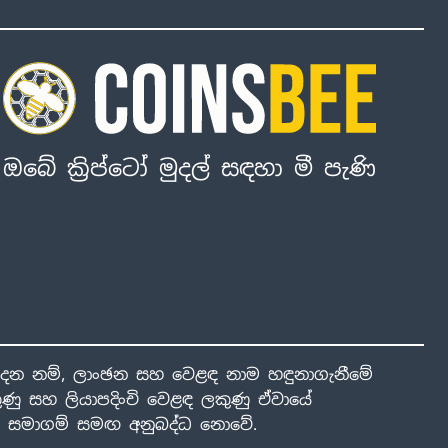
ඔබේ ක්‍රිප්ටෝ මුදල් සඳහා මී පැණි
ාදන නම්, ලාංඡන සහ වෙළඳ නාම හඳුනාගැනීමේ
ණු සහ ලියාපදිංචි වෙළඳ ලකුණු ඒවායේ
ාළ සමාගම් සමඟ අනුබද්ධ නොවේ.