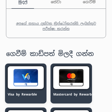
මුදල්
සේවා
ගෙවීම්
අපගේ සහාය දක්වන ක්‍රිප්ටෝකරන්සි ලැයිස්තුව
පරීක්ෂා කරන්න
ගෙවීම් කාඩ්පත් මිලදී ගන්න
Visa by Rewarble
Mastercard by Rewarble