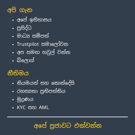
අපි ගැන
අපේ ඉතිහාසය
ප්‍රසිද්ධ
මාධ්‍ය සම්පත්
Trustpilot සමාලෝචන
අප සමඟ හවුල් වන්න
බ්ලොග්
නීතිමය
නියමයන් සහ කොන්දේසි
රහස්‍යතා ප්‍රතිපත්තිය
මුද්‍රණය
KYC සහ AML
අපේ ප්‍රජාවට එක්වන්න