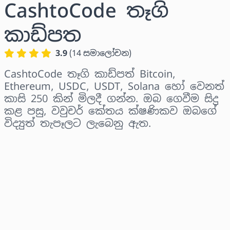
CashtoCode තෑගි
කාඩ්පත
3.9
(
14
සමාලෝචන
)
CashtoCode තෑගි කාඩ්පත් Bitcoin,
Ethereum, USDC, USDT, Solana හෝ වෙනත්
කාසි 250 කින් මිලදී ගන්න. ඔබ ගෙවීම සිදු
කළ පසු, වවුචර් කේතය ක්ෂණිකව ඔබගේ
විද්‍යුත් තැපෑලට ලැබෙනු ඇත.
කලාපය තෝරන්න
මුදලක් තෝරන්න