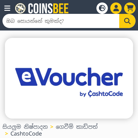
සියලුම නිෂ්පාදන
ගෙවීම් කාඩ්පත්
CashtoCode