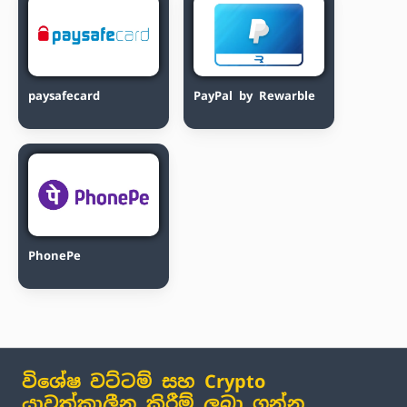
paysafecard
PayPal by Rewarble
PhonePe
විශේෂ වට්ටම් සහ Crypto
යාවත්කාලීන කිරීම් ලබා ගන්න