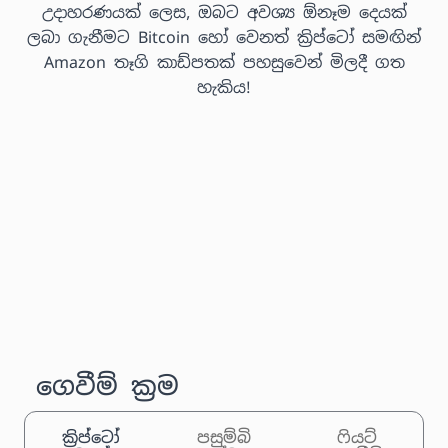
උදාහරණයක් ලෙස, ඔබට අවශ්‍ය ඕනෑම දෙයක්
ලබා ගැනීමට Bitcoin හෝ වෙනත් ක්‍රිප්ටෝ සමඟින්
Amazon තෑගි කාඩ්පතක් පහසුවෙන් මිලදී ගත
හැකිය!
ගෙවීම් ක්‍රම
ක්‍රිප්ටෝ
පසුම්බි
ෆියට්