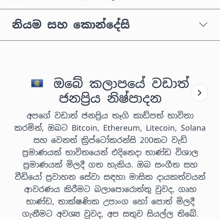
නියම සහ කොන්දේසි
ඔබේ කලාපයේ වඩාත්
ජනප්‍රිය නිෂ්පාදන
අපගේ වඩාත් ජනප්‍රිය තෑගි කාඩ්පත් භාවිතා
කරමින්, ඔබට Bitcoin, Ethereum, Litecoin, Solana
සහ වෙනත් ක්‍රිප්ටෝකරන්සි 200කට වැඩි
ප්‍රමාණයක් භාවිතයෙන් එදිනෙදා භාණ්ඩ විශාල
ප්‍රමාණයක් මිලදී ගත හැකිය. ඔබ සංගීත සහ
වීඩියෝ ප්‍රවාහන සේවා සඳහා මාසික දායකත්වයන්
ආවරණය කිරීමට බලාපොරොත්තු වුවද, ගෘහ
භාණ්ඩ, තාක්ෂණික උපාංග හෝ පොත් මිලදී
ගැනීමට අවශ්‍ය වුවද, අප සතුව සියල්ල තිබේ.