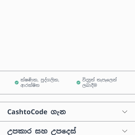
තක්සේරු කළ මිල
දැන්ම මිලදී ගන්න
කරත්තයට එක් කරන්න
ක්ෂණික, පුද්ගලික,
විද්‍යුත් තැපෑලෙන්
ආරක්ෂිත
ලබාදීම
CashtoCode ගැන
උපකාර සහ උපදෙස්