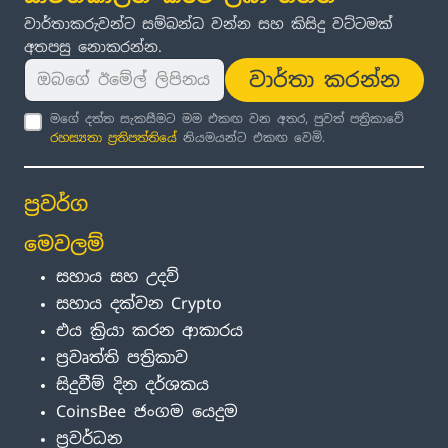
වාර්තාකරුවන්ට සම්බන්ධ වන්න සහ කිසිදු වට්ටමක්
අතපසු නොකරන්න.
වාර්තා කරන්න
මගේ දත්ත සැකසීමට මම එකඟ වන අතර, පුවත් පත්‍රිකාවේ
රහස්‍යතා ප්‍රතිපත්තිය
ේ නියමයන්ට එකඟ වෙමි.
ප්‍රවර්ග
මෙවලම්
සහාය සහ උදව්
සහාය දක්වන Crypto
එය ක්‍රියා කරන ආකාරය
ප්‍රවෘත්ති පත්‍රිකාව
සිදුවීම් දින දර්ශකය
CoinsBee ජංගම යෙදුම
ප්‍රවර්ධන