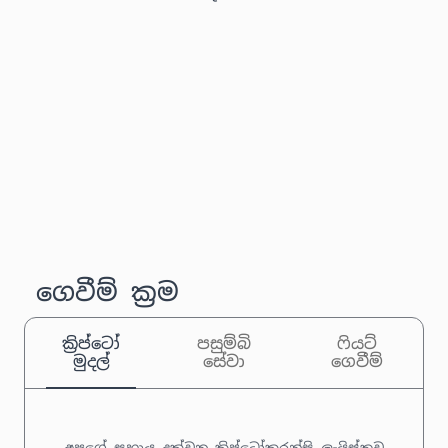
ගෙවීම් ක්‍රම
ක්‍රිප්ටෝ
පසුම්බි
ෆියට්
මුදල්
සේවා
ගෙවීම්
අපගේ සහාය දක්වන ක්‍රිප්ටෝකරන්සි ලැයිස්තුව