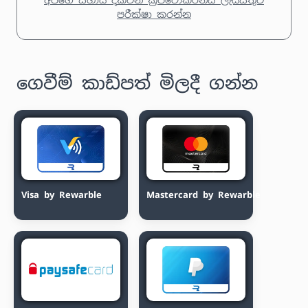
පරීක්ෂා කරන්න
ගෙවීම් කාඩ්පත් මිලදී ගන්න
Visa by Rewarble
Mastercard by Rewarble