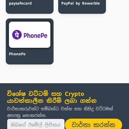
paysafecard
PayPal by Rewarble
PhonePe
විශේෂ වට්ටම් සහ Crypto
යාවත්කාලීන කිරීම් ලබා ගන්න
වාර්තාකරුවන්ට සම්බන්ධ වන්න සහ කිසිදු වට්ටමක්
අතපසු නොකරන්න.
වාර්තා කරන්න