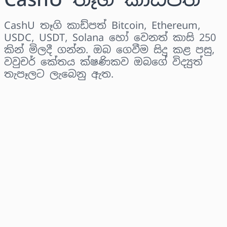
CashU තෑගි කාඩ්පත් Bitcoin, Ethereum,
USDC, USDT, Solana හෝ වෙනත් කාසි 250
කින් මිලදී ගන්න. ඔබ ගෙවීම සිදු කළ පසු,
වවුචර් කේතය ක්ෂණිකව ඔබගේ විද්‍යුත්
තැපෑලට ලැබෙනු ඇත.
කලාපය තෝරන්න
මුදලක් තෝරන්න
තක්සේරු කළ මිල