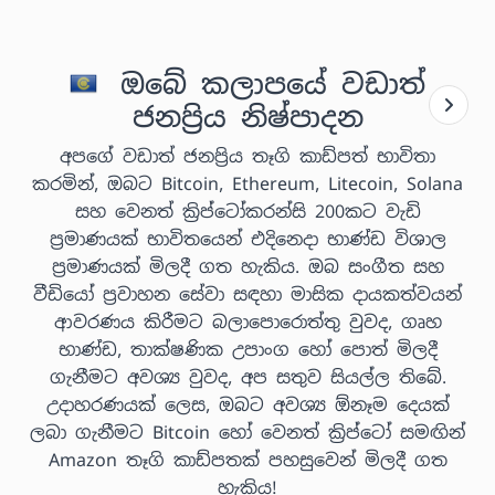
ඔබේ කලාපයේ වඩාත්
ජනප්‍රිය නිෂ්පාදන
අපගේ වඩාත් ජනප්‍රිය තෑගි කාඩ්පත් භාවිතා
කරමින්, ඔබට Bitcoin, Ethereum, Litecoin, Solana
සහ වෙනත් ක්‍රිප්ටෝකරන්සි 200කට වැඩි
ප්‍රමාණයක් භාවිතයෙන් එදිනෙදා භාණ්ඩ විශාල
ප්‍රමාණයක් මිලදී ගත හැකිය. ඔබ සංගීත සහ
වීඩියෝ ප්‍රවාහන සේවා සඳහා මාසික දායකත්වයන්
ආවරණය කිරීමට බලාපොරොත්තු වුවද, ගෘහ
භාණ්ඩ, තාක්ෂණික උපාංග හෝ පොත් මිලදී
ගැනීමට අවශ්‍ය වුවද, අප සතුව සියල්ල තිබේ.
උදාහරණයක් ලෙස, ඔබට අවශ්‍ය ඕනෑම දෙයක්
ලබා ගැනීමට Bitcoin හෝ වෙනත් ක්‍රිප්ටෝ සමඟින්
Amazon තෑගි කාඩ්පතක් පහසුවෙන් මිලදී ගත
හැකිය!