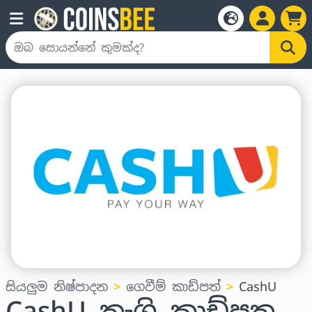
සියලුම නිෂ්පාදන
ගෙවීම් කාඩ්පත්
CashU
CashU තෑගි කාඩ්පත