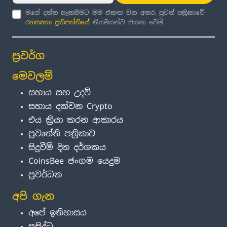
මගේ දත්ත සැකසීමට මම එකඟ වන අතර, පුවත් පත්‍රිකාවේ
රහස්‍යතා ප්‍රතිපත්තිය
ේ නියමයන්ට එකඟ වෙමි.
ප්‍රවර්ග
මෙවලම්
සහාය සහ උදව්
සහාය දක්වන Crypto
එය ක්‍රියා කරන ආකාරය
ප්‍රවෘත්ති පත්‍රිකාව
සිදුවීම් දින දර්ශකය
CoinsBee ජංගම යෙදුම
ප්‍රවර්ධන
අපි ගැන
අපේ ඉතිහාසය
ප්‍රසිද්ධ