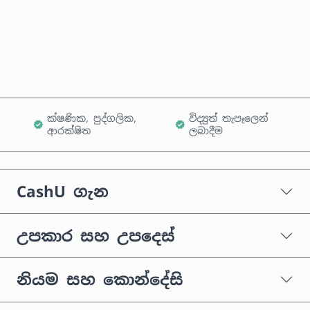
දැන්ම මිලදී ගන්න
කරත්තයට එක් කරන්න
ක්ෂණික, පුද්ගලික,
විද්‍යුත් තැපෑලෙන්
ආරක්ෂිත
ලබාදීම
CashU ගැන
උපකාර සහ උපදෙස්
නියම සහ කොන්දේසි