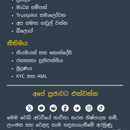
මාධ්‍ය සම්පත්
Trustpilot සමාලෝචන
අප සමඟ හවුල් වන්න
බ්ලොග්
නීතිමය
නියමයන් සහ කොන්දේසි
රහස්‍යතා ප්‍රතිපත්තිය
මුද්‍රණය
KYC සහ AML
අපේ ප්‍රජාවට එක්වන්න
මෙම වෙබ් අඩවියේ භාවිතා කරන නිෂ්පාදන නම්,
ලාංඡන සහ වෙළඳ නාම හඳුනාගැනීමේ අරමුණු