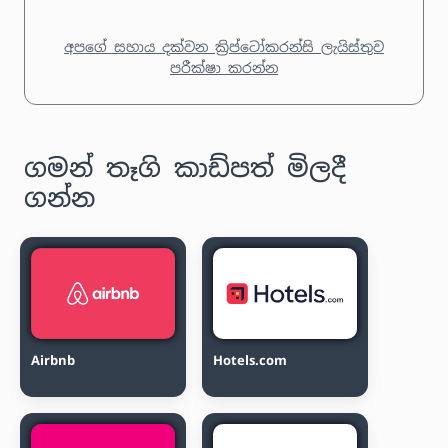
අපගේ සහාය දක්වන ක්‍රිප්ටෝකරන්සි ලැයිස්තුව
පරීක්ෂා කරන්න
ගමන් තෑගි කාඩ්පත් මිලදී
ගන්න
Airbnb
Hotels.com