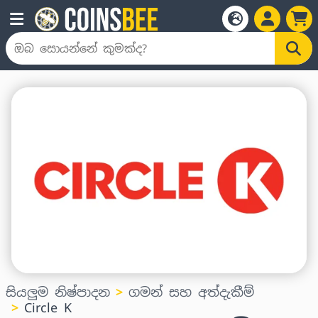
සියලුම නිෂ්පාදන
ගමන් සහ අත්දැකීම්
Circle K