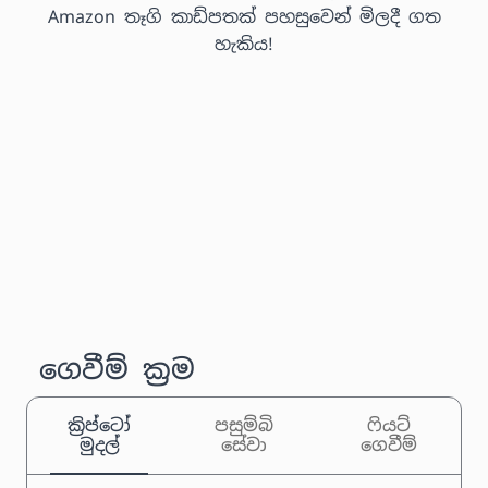
Amazon තෑගි කාඩ්පතක් පහසුවෙන් මිලදී ගත
හැකිය!
ගෙවීම් ක්‍රම
ක්‍රිප්ටෝ
පසුම්බි
ෆියට්
මුදල්
සේවා
ගෙවීම්