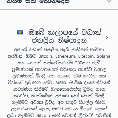
නියම සහ කොන්දේසි
ඔබේ කලාපයේ වඩාත්
ජනප්‍රිය නිෂ්පාදන
අපගේ වඩාත් ජනප්‍රිය තෑගි කාඩ්පත් භාවිතා
කරමින්, ඔබට Bitcoin, Ethereum, Litecoin, Solana
සහ වෙනත් ක්‍රිප්ටෝකරන්සි 200කට වැඩි
ප්‍රමාණයක් භාවිතයෙන් එදිනෙදා භාණ්ඩ විශාල
ප්‍රමාණයක් මිලදී ගත හැකිය. ඔබ සංගීත සහ
වීඩියෝ ප්‍රවාහන සේවා සඳහා මාසික දායකත්වයන්
ආවරණය කිරීමට බලාපොරොත්තු වුවද, ගෘහ
භාණ්ඩ, තාක්ෂණික උපාංග හෝ පොත් මිලදී
ගැනීමට අවශ්‍ය වුවද, අප සතුව සියල්ල තිබේ.
උදාහරණයක් ලෙස, ඔබට අවශ්‍ය ඕනෑම දෙයක්
ලබා ගැනීමට Bitcoin හෝ වෙනත් ක්‍රිප්ටෝ සමඟින්