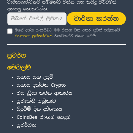
වාර්තාකරුවන්ට සම්බන්ධ වන්න සහ කිසිදු වට්ටමක්
අතපසු නොකරන්න.
වාර්තා කරන්න
මගේ දත්ත සැකසීමට මම එකඟ වන අතර, පුවත් පත්‍රිකාවේ
රහස්‍යතා ප්‍රතිපත්තිය
ේ නියමයන්ට එකඟ වෙමි.
ප්‍රවර්ග
මෙවලම්
සහාය සහ උදව්
සහාය දක්වන Crypto
එය ක්‍රියා කරන ආකාරය
ප්‍රවෘත්ති පත්‍රිකාව
සිදුවීම් දින දර්ශකය
CoinsBee ජංගම යෙදුම
ප්‍රවර්ධන