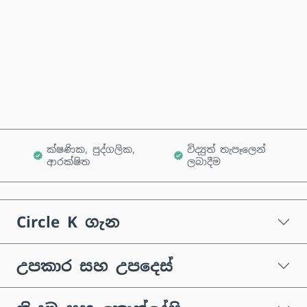
දැන්ම මිලදී ගන්න
කරත්තයට එක් කරන්න
ක්ෂණික, පුද්ගලික,
විද්‍යුත් තැපෑලෙන්
ආරක්ෂිත
ලබාදීම
Circle K ගැන
උපකාර සහ උපදෙස්