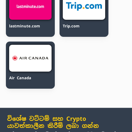
lastminute.com
Trip.com
Air Canada
විශේෂ වට්ටම් සහ Crypto
යාවත්කාලීන කිරීම් ලබා ගන්න