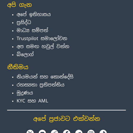
අපි ගැන
අපේ ඉතිහාසය
ප්‍රසිද්ධ
මාධ්‍ය සම්පත්
Trustpilot සමාලෝචන
අප සමඟ හවුල් වන්න
බ්ලොග්
නීතිමය
නියමයන් සහ කොන්දේසි
රහස්‍යතා ප්‍රතිපත්තිය
මුද්‍රණය
KYC සහ AML
අපේ ප්‍රජාවට එක්වන්න