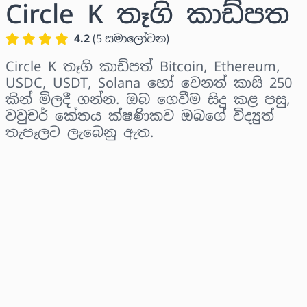
Circle K තෑගි කාඩ්පත
4.2
(
5
සමාලෝචන
)
Circle K තෑගි කාඩ්පත් Bitcoin, Ethereum,
USDC, USDT, Solana හෝ වෙනත් කාසි 250
කින් මිලදී ගන්න. ඔබ ගෙවීම සිදු කළ පසු,
වවුචර් කේතය ක්ෂණිකව ඔබගේ විද්‍යුත්
තැපෑලට ලැබෙනු ඇත.
කලාපය තෝරන්න
මුදලක් තෝරන්න
තක්සේරු කළ මිල