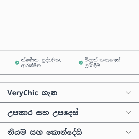
දැන්ම මිලදී ගන්න
කරත්තයට එක් කරන්න
ක්ෂණික, පුද්ගලික,
විද්‍යුත් තැපෑලෙන්
ආරක්ෂිත
ලබාදීම
VeryChic ගැන
උපකාර සහ උපදෙස්
නියම සහ කොන්දේසි