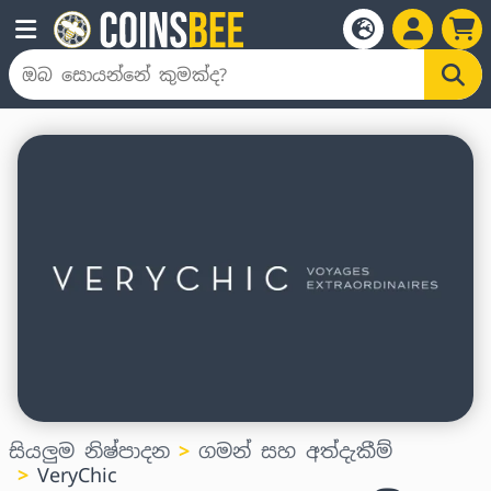
සියලුම නිෂ්පාදන
ගමන් සහ අත්දැකීම්
VeryChic