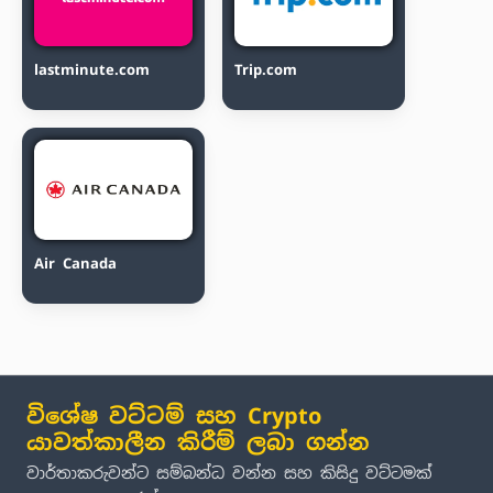
lastminute.com
Trip.com
Air Canada
විශේෂ වට්ටම් සහ Crypto
යාවත්කාලීන කිරීම් ලබා ගන්න
වාර්තාකරුවන්ට සම්බන්ධ වන්න සහ කිසිදු වට්ටමක්