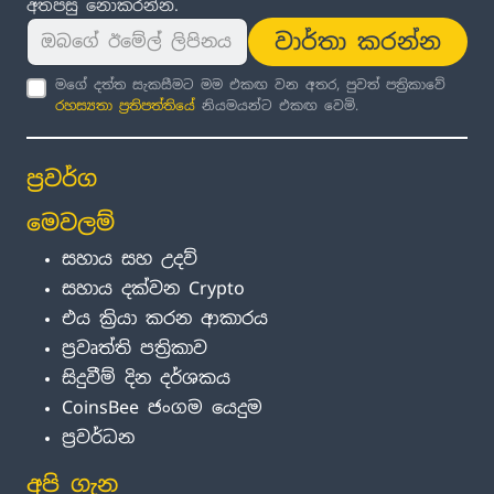
අතපසු නොකරන්න.
වාර්තා කරන්න
මගේ දත්ත සැකසීමට මම එකඟ වන අතර, පුවත් පත්‍රිකාවේ
රහස්‍යතා ප්‍රතිපත්තිය
ේ නියමයන්ට එකඟ වෙමි.
ප්‍රවර්ග
මෙවලම්
සහාය සහ උදව්
සහාය දක්වන Crypto
එය ක්‍රියා කරන ආකාරය
ප්‍රවෘත්ති පත්‍රිකාව
සිදුවීම් දින දර්ශකය
CoinsBee ජංගම යෙදුම
ප්‍රවර්ධන
අපි ගැන