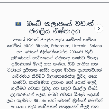
ඔබේ කලාපයේ වඩාත්
ජනප්‍රිය නිෂ්පාදන
අපගේ වඩාත් ජනප්‍රිය තෑගි කාඩ්පත් භාවිතා
කරමින්, ඔබට Bitcoin, Ethereum, Litecoin, Solana
සහ වෙනත් ක්‍රිප්ටෝකරන්සි 200කට වැඩි
ප්‍රමාණයක් භාවිතයෙන් එදිනෙදා භාණ්ඩ විශාල
ප්‍රමාණයක් මිලදී ගත හැකිය. ඔබ සංගීත සහ
වීඩියෝ ප්‍රවාහන සේවා සඳහා මාසික දායකත්වයන්
ආවරණය කිරීමට බලාපොරොත්තු වුවද, ගෘහ
භාණ්ඩ, තාක්ෂණික උපාංග හෝ පොත් මිලදී
ගැනීමට අවශ්‍ය වුවද, අප සතුව සියල්ල තිබේ.
උදාහරණයක් ලෙස, ඔබට අවශ්‍ය ඕනෑම දෙයක්
ලබා ගැනීමට Bitcoin හෝ වෙනත් ක්‍රිප්ටෝ සමඟින්
Amazon තෑගි කාඩ්පතක් පහසුවෙන් මිලදී ගත