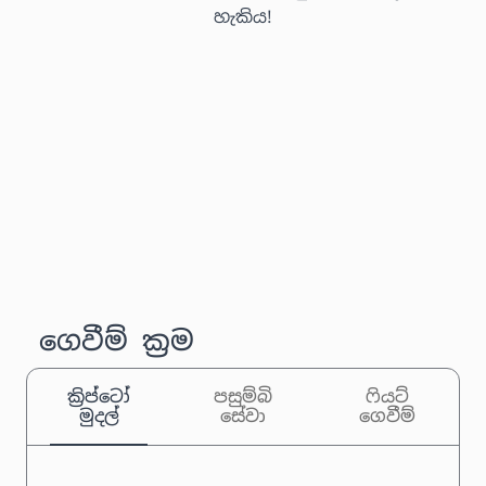
හැකිය!
ගෙවීම් ක්‍රම
ක්‍රිප්ටෝ
පසුම්බි
ෆියට්
මුදල්
සේවා
ගෙවීම්