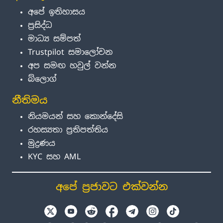
අපේ ඉතිහාසය
ප්‍රසිද්ධ
මාධ්‍ය සම්පත්
Trustpilot සමාලෝචන
අප සමඟ හවුල් වන්න
බ්ලොග්
නීතිමය
නියමයන් සහ කොන්දේසි
රහස්‍යතා ප්‍රතිපත්තිය
මුද්‍රණය
KYC සහ AML
අපේ ප්‍රජාවට එක්වන්න