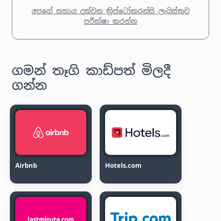
අපගේ සහාය දක්වන ක්‍රිප්ටෝකරන්සි ලැයිස්තුව
පරීක්ෂා කරන්න
ගමන් තෑගි කාඩ්පත් මිලදී
ගන්න
Airbnb
Hotels.com