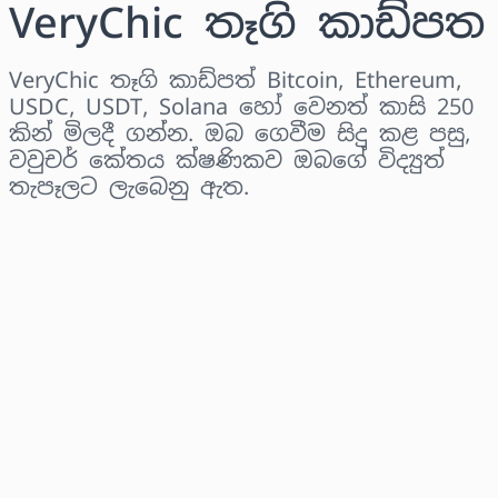
VeryChic තෑගි කාඩ්පත
VeryChic තෑගි කාඩ්පත් Bitcoin, Ethereum,
USDC, USDT, Solana හෝ වෙනත් කාසි 250
කින් මිලදී ගන්න. ඔබ ගෙවීම සිදු කළ පසු,
වවුචර් කේතය ක්ෂණිකව ඔබගේ විද්‍යුත්
තැපෑලට ලැබෙනු ඇත.
කලාපය තෝරන්න
මුදලක් තෝරන්න
තක්සේරු කළ මිල