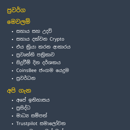
ප්‍රවර්ග
මෙවලම්
සහාය සහ උදව්
සහාය දක්වන Crypto
එය ක්‍රියා කරන ආකාරය
ප්‍රවෘත්ති පත්‍රිකාව
සිදුවීම් දින දර්ශකය
CoinsBee ජංගම යෙදුම
ප්‍රවර්ධන
අපි ගැන
අපේ ඉතිහාසය
ප්‍රසිද්ධ
මාධ්‍ය සම්පත්
Trustpilot සමාලෝචන