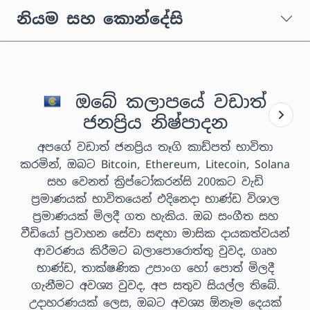
නියම සහ කොන්දේසි
ඔබේ කලාපයේ වඩාත්
ජනප්‍රිය නිෂ්පාදන
අපගේ වඩාත් ජනප්‍රිය තෑගි කාඩ්පත් භාවිතා
කරමින්, ඔබට Bitcoin, Ethereum, Litecoin, Solana
සහ වෙනත් ක්‍රිප්ටෝකරන්සි 200කට වැඩි
ප්‍රමාණයක් භාවිතයෙන් එදිනෙදා භාණ්ඩ විශාල
ප්‍රමාණයක් මිලදී ගත හැකිය. ඔබ සංගීත සහ
වීඩියෝ ප්‍රවාහන සේවා සඳහා මාසික දායකත්වයන්
ආවරණය කිරීමට බලාපොරොත්තු වුවද, ගෘහ
භාණ්ඩ, තාක්ෂණික උපාංග හෝ පොත් මිලදී
ගැනීමට අවශ්‍ය වුවද, අප සතුව සියල්ල තිබේ.
උදාහරණයක් ලෙස, ඔබට අවශ්‍ය ඕනෑම දෙයක්