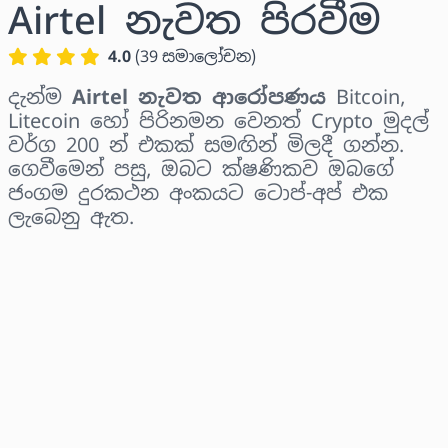
Airtel නැවත පිරවීම
4.0
(
39
සමාලෝචන
)
දැන්ම
Airtel නැවත ආරෝපණය
Bitcoin,
Litecoin හෝ පිරිනමන වෙනත් Crypto මුදල්
වර්ග 200 න් එකක් සමඟින් මිලදී ගන්න.
ගෙවීමෙන් පසු, ඔබට ක්ෂණිකව ඔබගේ
ජංගම දුරකථන අංකයට ටොප්-අප් එක
ලැබෙනු ඇත.
කලාපය තෝරන්න
මුදලක් තෝරන්න
තක්සේරු කළ මිල