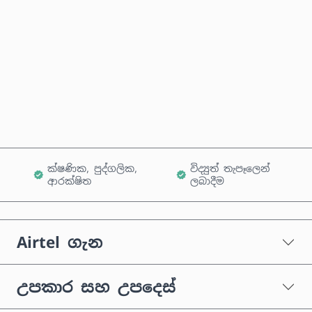
දැන්ම මිලදී ගන්න
කරත්තයට එක් කරන්න
ක්ෂණික, පුද්ගලික,
විද්‍යුත් තැපෑලෙන්
ආරක්ෂිත
ලබාදීම
Airtel ගැන
උපකාර සහ උපදෙස්