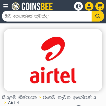
සියලුම නිෂ්පාදන
ජංගම නැවත ආරෝපණය
Airtel