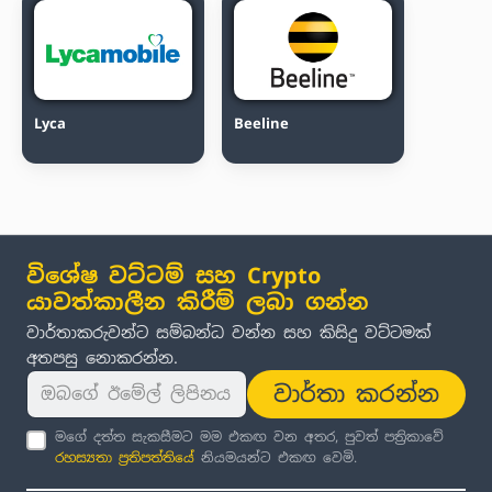
Lyca
Beeline
විශේෂ වට්ටම් සහ Crypto
යාවත්කාලීන කිරීම් ලබා ගන්න
වාර්තාකරුවන්ට සම්බන්ධ වන්න සහ කිසිදු වට්ටමක්
අතපසු නොකරන්න.
වාර්තා කරන්න
මගේ දත්ත සැකසීමට මම එකඟ වන අතර, පුවත් පත්‍රිකාවේ
රහස්‍යතා ප්‍රතිපත්තිය
ේ නියමයන්ට එකඟ වෙමි.