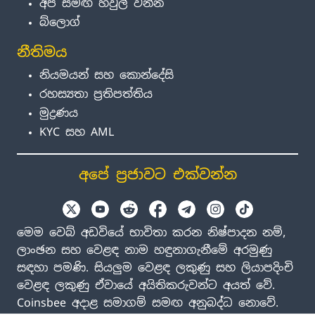
අප සමඟ හවුල් වන්න
බ්ලොග්
නීතිමය
නියමයන් සහ කොන්දේසි
රහස්‍යතා ප්‍රතිපත්තිය
මුද්‍රණය
KYC සහ AML
අපේ ප්‍රජාවට එක්වන්න
මෙම වෙබ් අඩවියේ භාවිතා කරන නිෂ්පාදන නම්,
ලාංඡන සහ වෙළඳ නාම හඳුනාගැනීමේ අරමුණු
සඳහා පමණි. සියලුම වෙළඳ ලකුණු සහ ලියාපදිංචි
වෙළඳ ලකුණු ඒවායේ අයිතිකරුවන්ට අයත් වේ.
Coinsbee අදාළ සමාගම් සමඟ අනුබද්ධ නොවේ.