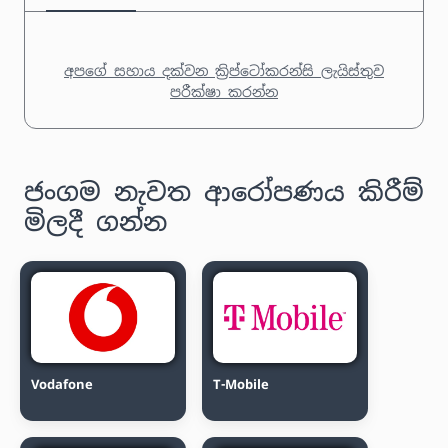
අපගේ සහාය දක්වන ක්‍රිප්ටෝකරන්සි ලැයිස්තුව
පරීක්ෂා කරන්න
ජංගම නැවත ආරෝපණය කිරීම්
මිලදී ගන්න
Vodafone
T-Mobile