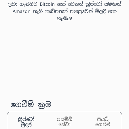
ලබා ගැනීමට Bitcoin හෝ වෙනත් ක්‍රිප්ටෝ සමඟින්
Amazon තෑගි කාඩ්පතක් පහසුවෙන් මිලදී ගත
හැකිය!
ගෙවීම් ක්‍රම
ක්‍රිප්ටෝ
පසුම්බි
ෆියට්
මුදල්
සේවා
ගෙවීම්